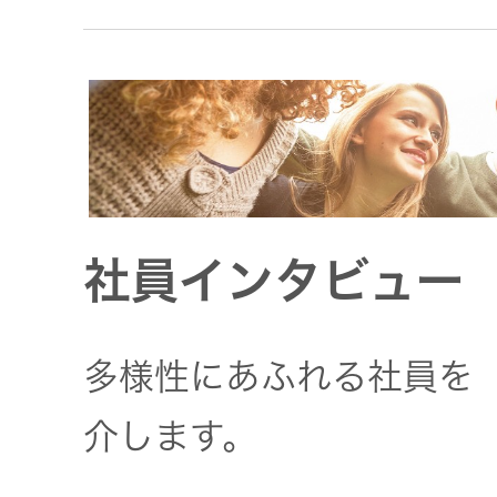
トメッセー
メラ
ジ
情報
ヘッドホ
企業理念
ン・イヤ
ホン
個人投資家
サステナビリ
私たちのブ
の皆様へ
ランド
ポータブ
社員インタビュー
ル電源
ティ
マネジメン
経営計画
トメッセー
プロジェ
ジ
多様性にあふれる社員を
トップコミ
クター
事業概要
お問い合わせ
ットメント
介します。
/ Contact Us
IRニュース
オーディ
会社概要