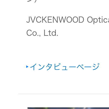
器）
JVCKENWOOD Optical
ワイヤレ
スシアタ
Co., Ltd.
ーシステ
ム
ワイヤレ
インタビューページ
ススピー
カー
イヤープ
ラグ