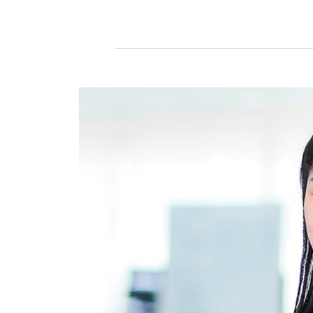
一覧
無線通信
ニュースリ
よくあるご
リース
質問
除菌消臭
装置
採用情報
IRに関する
お問い合わ
ポータブ
せ
新卒採用
ル電源
用語集
中途採用
Victor トッ
プ
株主・投
障がい者
資家情報
採用
プロジェ