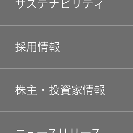
サステナビリティ
企業理念
トップコミットメント
私たちのブランド
採用情報
JVCケンウッドグループ
経営計画
新卒採用
ガバナンス(G)
事業概要
株主・投資家情報
中途採用
経済
会社概要
個人投資家の皆様へ
障がい者採用
環境(E)
ニュースリリース
会社案内