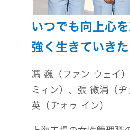
いつでも向上心を
強く生きていきた
馮 巍（ファン ウェイ
ミィン）、張 微涓（ヂ
英（ヂォゥ イン）