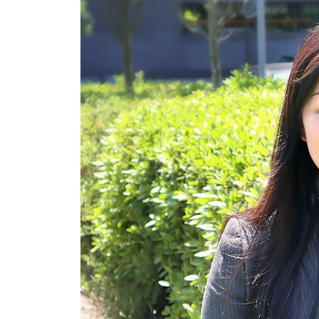
オルゴー
ル
音場特性
カスタム
サービス
(WiZMUSIC
トップ)
技術情報
K2
TECHNOLOGY