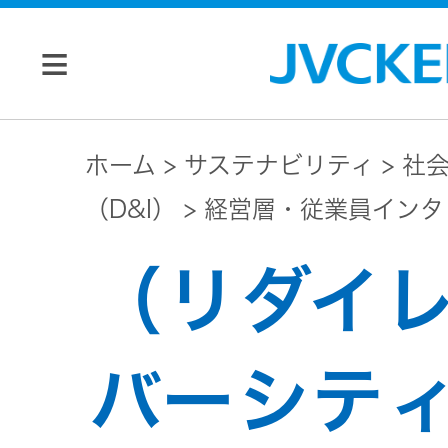
個人のお客様
ホーム
サステナビリティ
社
（D&I）
経営層・従業員インタ
JVC トップ
法人のお客様
（リダイ
ドライブ
レコーダ
会社情報
ー
バーシテ
マネジメン
ビデオカ
株主・投資家