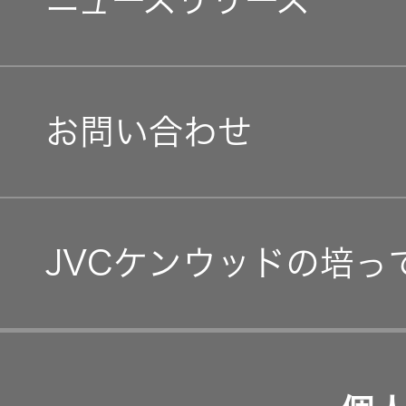
マネジメントメッセージ
オープンカンパニー
社会(S)
経営体制
IRニュース
お問い合わせ
グループ体制・組織図
IRカレンダー
コーポレート・ガバナン
IR資料
JVCケンウッドの培っ
事業等のリスク
経営計画
リスクマネジメント
つながる価値の創出 〜
業績・財務