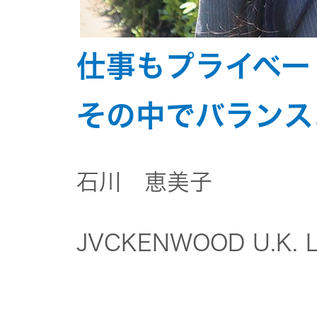
EXOFIELD
仕事もプライベー
頭外定位
音場処理
技術
その中でバランス
個人のお
石川 恵美子
客様 トッ
プ
JVCKENWOOD U.K. 