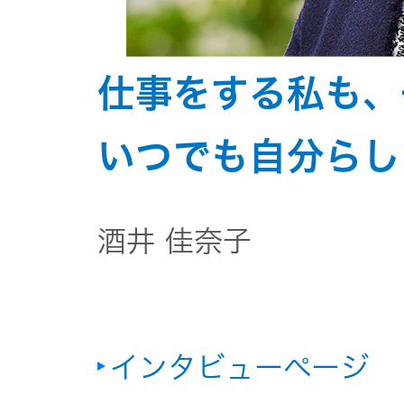
社会 (S)
の対話
スク
KENWOOD
トップ
サステナ
資本コスト
仕事をする私も、
リスクマネ
ビリティ
や株価を意
ジメント
トップ
識した経営
カー用品
いつでも自分らし
への取り組
(カーナ
み
ビ、ドラ
沿革
イブレコ
ーダー、
酒井 佳奈子
事業概要
マルチステ
カーオー
ークホルダ
ディオ)
ー方針
IRポリシー
オーディ
インタビューページ
会社情報
アナリスト
オ
トップ