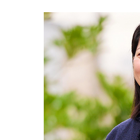
JVCケンウ
オ
IRカレンダ
ッドグルー
English Site
ー
会社案内
プの
ワイヤレ
サステナビ
ススピー
リティ
IR資料
経営体制
カー
ガバナンス
業績・財務
グループ体
アクセサ
(G)
制・組織図
リー
株式情報
経済
コーポレー
スポーツ
トガバナン
経営計画
コミュニ
ス
環境 (E)
ケーショ
ンアプリ
資本市場と
事業等のリ