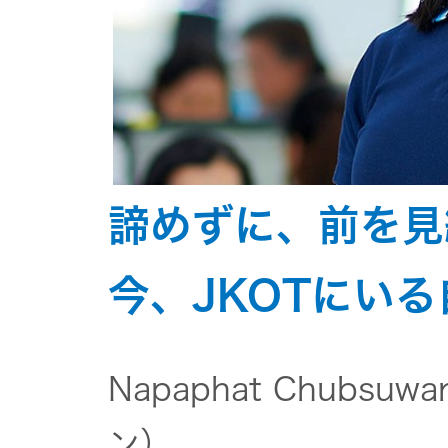
トップ
クター
オープン
カンパニ
オーディ
ー
オコンポ
採用情報
ヘッドホ
諦めずに、前を見
トップ
ン・イヤ
ホン
今、JKOTにい
ワイヤレ
スボイス
Napaphat Chubs
レシーバ
ー（集音
ン）