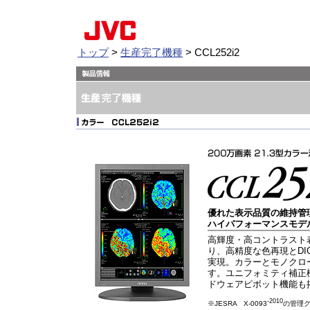
トップ
>
生産完了機種
> CCL252i2
優れた表示品質の維持管
ハイパフォーマンスモデ
高輝度・高コントラスト
り、高精度な色再現とDI
実現。カラーとモノクロ
す。ユニフォミティ補正
ドウェアピボット機能も
-2010
※JESRA X-0093
の管理