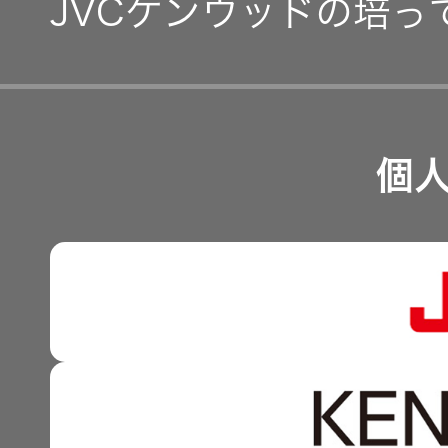
IR資料
JVCケンウッドの培っ
事業等のリスク
経営計画
リスクマネジメント
つながる価値の創出 〜
業績・財務
個
沿革
可視化と認識の高度化 
株式情報
マルチステークホルダー
感性に訴える音づくり 
資本市場との対話
強みを支える基盤技術 
資本コストや株価を意識
技術と感性をつなぐ融合