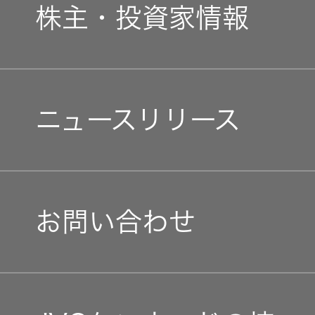
ガバナンス(G)
事業概要
株主・投資家情報
中途採用
経済
会社概要
個人投資家の皆様へ
障がい者採用
環境(E)
ニュースリリース
会社案内
マネジメントメッセージ
オープンカンパニー
社会(S)
経営体制
IRニュース
お問い合わせ
グループ体制・組織図
IRカレンダー
コーポレート・ガバナン