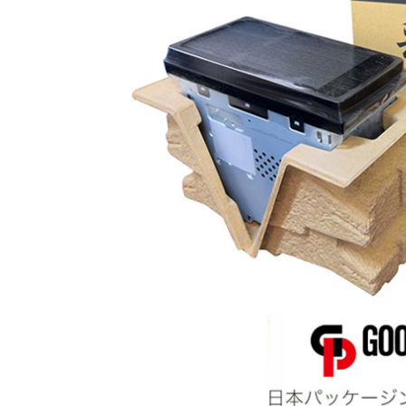
器）
ワイヤレ
スシアタ
ーシステ
ム
ワイヤレ
ススピー
カー
イヤープ
ラグ