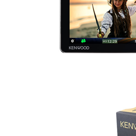
トップ
クター
オープン
カンパニ
オーディ
ー
オコンポ
採用情報
ヘッドホ
トップ
ン・イヤ
ホン
ワイヤレ
スボイス
レシーバ
ー（集音