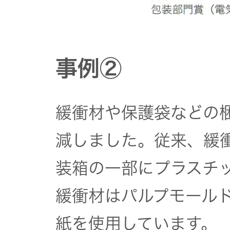
オルゴー
ル
事例②
音場特性
カスタム
サービス
緩衝材や保護袋などの
(WiZMUSIC
トップ)
減しました。従来、緩
装箱の一部にプラスチ
技術情報
緩衝材はパルプモール
K2
紙を使用しています。
TECHNOLOGY