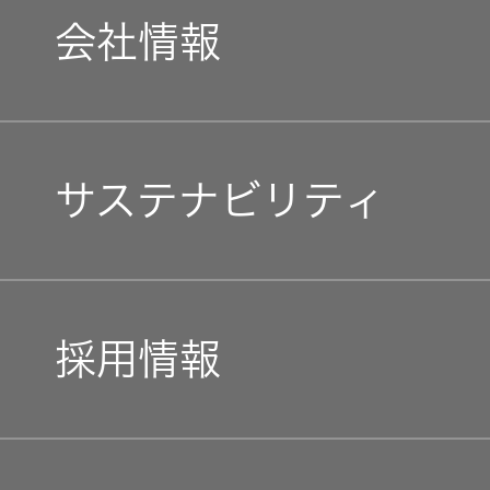
会社情報
マネジメントメッセージ
サステナビリティ
企業理念
トップコミットメント
私たちのブランド
採用情報
JVCケンウッドグループ
経営計画
新卒採用