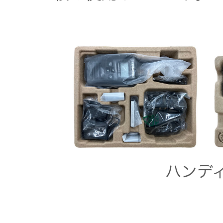
EXOFIELD
頭外定位
音場処理
技術
個人のお
客様 トッ
プ
ハンデ