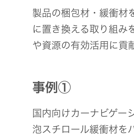
JVCケンウ
オ
IRカレンダ
製品の梱包材・緩衝材
ッドグルー
English Site
ー
会社案内
プの
ワイヤレ
に置き換える取り組み
サステナビ
ススピー
リティ
IR資料
経営体制
カー
や資源の有効活用に貢
ガバナンス
業績・財務
グループ体
アクセサ
(G)
制・組織図
リー
株式情報
事例①
経済
コーポレー
スポーツ
トガバナン
経営計画
コミュニ
ス
国内向けカーナビゲーシ
環境 (E)
ケーショ
ンアプリ
資本市場と
泡スチロール緩衝材を
事業等のリ