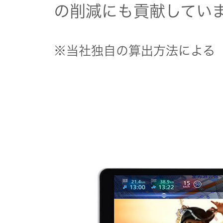
一覧
の削減にも貢献してい
無線通信
ニュースリ
よくあるご
リース
※当社独自の算出方法による
質問
除菌消臭
装置
採用情報
IRに関する
お問い合わ
ポータブ
せ
新卒採用
ル電源
用語集
中途採用
Victor トッ
プ
株主・投
障がい者
資家情報
採用
プロジェ