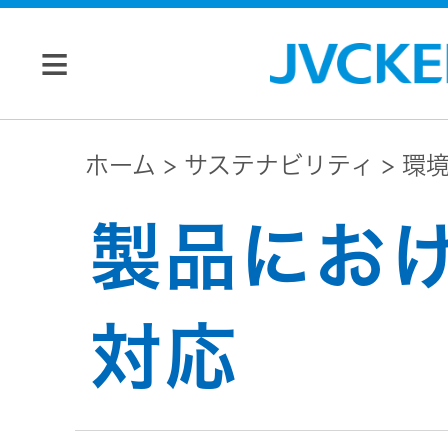
個人のお客様
ホーム
サステナビリティ
環
JVC トップ
製品にお
法人のお客様
ドライブ
レコーダ
会社情報
対応
ー
マネジメン
ビデオカ
株主・投資家