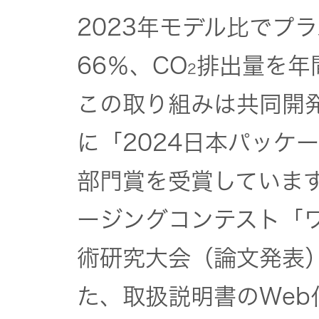
社会 (S)
の対話
スク
2023年モデル比でプ
KENWOOD
トップ
サステナ
資本コスト
66％、CO
排出量を年
2
リスクマネ
ビリティ
や株価を意
ジメント
トップ
この取り組みは共同開
識した経営
カー用品
への取り組
(カーナ
に「2024日本パッケ
み
ビ、ドラ
沿革
イブレコ
部門賞を受賞しています
ーダー、
事業概要
マルチステ
カーオー
ージングコンテスト「
ークホルダ
ディオ)
ー方針
IRポリシー
術研究大会（論文発表
オーディ
会社情報
た、取扱説明書のWe
アナリスト
オ
トップ