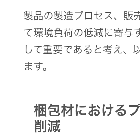
トメッセー
メラ
ジ
製品の製造プロセス、販
情報
ヘッドホ
て環境負荷の低減に寄与
企業理念
ン・イヤ
ホン
して重要であると考え、
個人投資家
サステナビリ
私たちのブ
の皆様へ
ます。
ランド
ポータブ
ル電源
ティ
マネジメン
経営計画
トメッセー
プロジェ
ジ
梱包材における
トップコミ
クター
事業概要
お問い合わせ
ットメント
削減
/ Contact Us
IRニュース
オーディ
会社概要