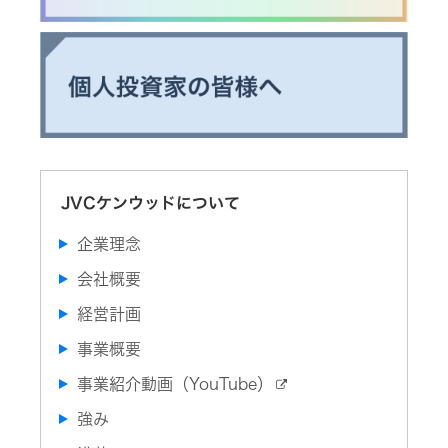
ー
プ
プ
ス
の
業
体
ポ
サ
績・
制・
ー
ス
財
組
ツ
テ
務
織
コ
ナ
図
ミ
ビ
ュ
株
リ
ニ
式
コ
テ
ケ
情
ー
ィ
ー
報
ポ
シ
レ
ガ
ョ
ー
経
バ
ン
ト
JVCケンウッドについて
営
ナ
ア
ガ
計
ン
プ
バ
画
ス
リ
ナ
企業理念
(G)
ン
ス
資
KENWOOD
会社概要
本
経
ト
市
済
ッ
事
場
経営計画
プ
業
と
等
環
の
の
事業概要
境
カ
対
リ
(E)
ー
話
ス
用
事業紹介動画（YouTube）
ク
品
社
資
(カ
会
強み
本
ー
リ
(S)
コ
ナ
ス
ス