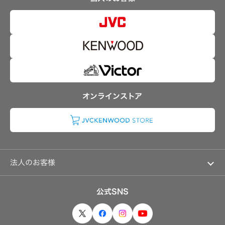
デ
沿革
集
可視化と認識の高度化 〜映像〜
中
ィ
株式情報
途
オ
マルチステークホルダー方針
感性に訴える音づくり 〜音響〜
株
採
コ
資本市場との対話
主・
用
ン
強みを支える基盤技術 〜ものづくり〜
投
ポ
資本コストや株価を意識した経営への取り組み
資
技術と感性をつなぐ融合力 〜デザイン〜
障
家
事業概要
が
ヘ
情
い
ッ
報
IRポリシー
者
ド
ト
採
ホ
ッ
アナリスト一覧
用
ン・
プ
イ
よくあるご質問
オンラインストア
ヤ
オ
ホ
IRに関するお問い合わせ
ー
ン
プ
用語集
ン
カ
ワ
ン
イ
パ
ヤ
ニ
レ
ー
ス
法人のお客様
ボ
イ
採
ス
ソリューション・サービス
用
レ
情
公式SNS
シ
製品・システム
報
ー
ト
バ
ッ
ー
プ
（集