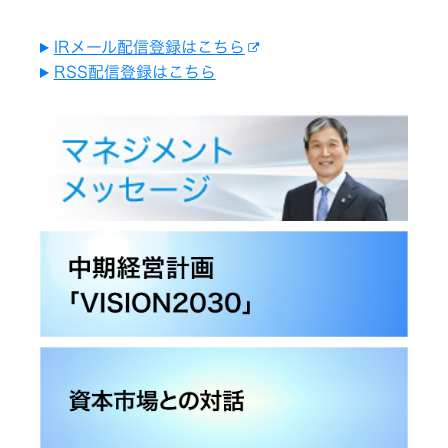
情
ー
報
IRメール配信登録はこちら
ビ
デ
RSS配信登録はこちら
株
マ
オ
ネ
カ
ジ
メ
主・
メ
ラ
ン
投
ト
メ
ヘ
ッ
ッ
資
セ
ド
ー
ホ
ジ
ン・
家
イ
ヤ
情
企
ホ
業
ン
理
報
念
ポ
ー
サ
個
私
タ
人
た
ブ
投
ち
ス
ル
資
の
電
家
ブ
源
テ
の
ラ
皆
ン
様
ド
プ
ナ
へ
ロ