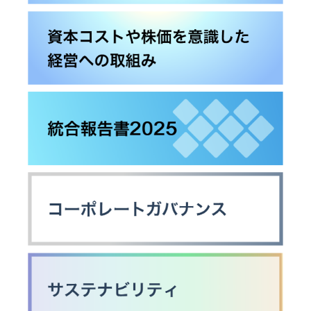
ジ
経
ビ
ェ
マ
営
ク
ネ
計
タ
リ
ジ
画
ー
メ
ン
テ
ト
事
オ
メ
業
ー
ッ
概
ィ
デ
セ
要
ィ
ー
オ
お
ト
ジ
会
問
ッ
社
い
プ
ワ
IR
概
合
コ
イ
ニ
要
わ
ミ
ヤ
ュ
せ
ッ
レ
ー
/
ト
ス
会
ス
Contact
メ
ス
社
Us
ン
ピ
案
ト
ー
IR
内
カ
カ
English
ー
レ
Site
JVC
経
ン
ケ
営
ダ
ン
ア
体
ー
ウ
ク
制
ッ
セ
ド
サ
IR
グ
リ
グ
資
ル
ー
ル
料
ー