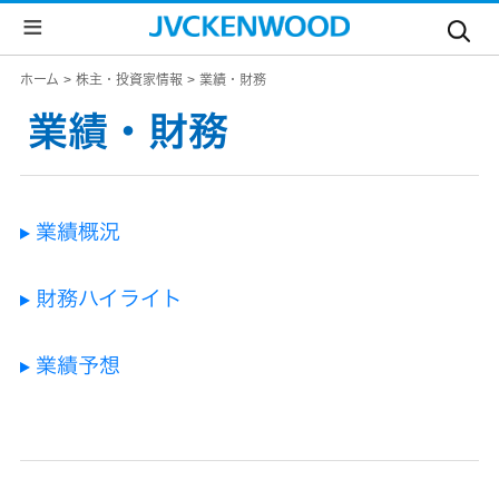
個
ホーム
株主・投資家情報
業績・財務
人
業績・財務
の
お
客
業績概況
様
財務ハイライト
法
JVC
人
ト
の
ッ
お
プ
客
業績予想
様
ド
ラ
会
イ
ブ
レ
社
コ
ー
ダ