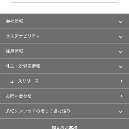
ア
菌
ッ
ナ
消
プ
リ
臭
ス
装
ト
ニ
置
一
ュ
会社情報
覧
ー
ポ
ス
ー
リ
マネジメントメッセージ
よ
サステナビリティ
タ
リ
く
ブ
ー
企業理念
あ
ル
ス
る
トップコミットメント
電
私たちのブランド
採用情報
ご
源
質
JVCケンウッドグループのサステナビリティ
経営計画
採
問
新卒採用
Victor
ガバナンス(G)
事業概要
株主・投資家情報
ト
用
IR
中途採用
ッ
経済
会社概要
に
プ
個人投資家の皆様へ
関
障がい者採用
情
環境(E)
ニュースリリース
会社案内
す
マネジメントメッセージ
プ
る
オープンカンパニー
社会(S)
経営体制
報
ロ
お
IRニュース
ジ
問
お問い合わせ
グループ体制・組織図
ェ
い
IRカレンダー
ク
合
コーポレート・ガバナンス
タ
わ
新
IR資料
ー
せ
JVCケンウッドの培ってきた強み
事業等のリスク
卒
採
経営計画
オ
リスクマネジメント
用
用
つながる価値の創出 〜通信〜
ー
語
業績・財務
個人のお客様