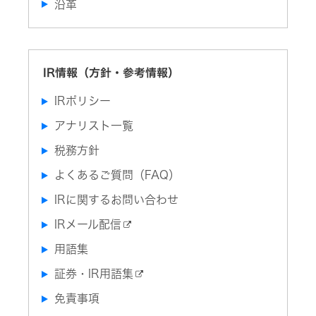
ビ、
ク
沿革
ト
ド
マ
サ
や
ラ
ネ
ス
株
イ
ジ
テ
価
ブ
メ
ナ
を
レ
ン
ビ
意
コ
ト
リ
識
ー
IR情報（方針・参考情報）
テ
し
ダ
ィ
た
沿
ー、
ト
経
革
カ
IRポリシー
ッ
営
ー
プ
へ
オ
アナリスト一覧
マ
の
ー
ル
取
デ
チ
り
ィ
税務方針
ス
組
オ)
テ
み
よくあるご質問（FAQ）
ー
ク
オ
事
ホ
ー
IRに関するお問い合わせ
業
ル
デ
概
ダ
ィ
要
IRメール配信
ー
オ
方
針
用語集
IR
無
ポ
線
リ
会
通
証券・IR用語集
シ
社
信
ー
情
免責事項
報
除
ト