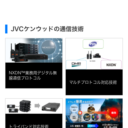
ー
プ
プ
ス
の
業
体
ポ
サ
績・
制・
ー
ス
財
組
ツ
テ
務
織
コ
ナ
図
ミ
ビ
JVCケンウッドの通信技術
ュ
株
リ
ニ
式
コ
テ
ケ
情
ー
ィ
ー
報
ポ
シ
レ
ガ
ョ
ー
経
バ
ン
ト
営
ナ
ア
ガ
計
ン
プ
バ
画
ス
リ
ナ
(G)
ン
NXDN™業務用デジタル無
ス
資
KENWOOD
線通信プロトコル
本
経
ト
マルチプロトコル対応技術
市
済
ッ
事
場
プ
業
と
等
環
の
の
境
カ
対
リ
(E)
ー
話
ス
用
ク
品
社
資
(カ
会
本
ー
リ
(S)
コ
ナ
ス
トライバンド対応技術
ス