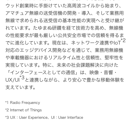
情
ー
ウッド創業時に手掛けていた高周波コイルから始まり、
報
アマチュア無線の送受信機の開発・導入、そして業務用
ビ
デ
無線で求められる送受信の基本性能の実現へと受け継が
株
マ
オ
ネ
れています。たゆまぬ研鑽を経て技術力を高め、無線機
カ
ジ
メ
主・
の性能要求が最も厳しい公共安全市場での信頼を得るま
メ
ラ
ン
*2
でに進化しています。現在は、ネットワーク連携やIoT
投
ト
メ
ヘ
対応のエッジデバイス開発などを通じて、業務用無線機
ッ
ッ
資
セ
ド
や車載機器におけるリアルタイム性と信頼性、堅牢性を
ー
ホ
ジ
ン・
実現しています。特に、未来の社会課題解決に向けた
家
イ
「インターフェースとしての通信」は、映像・音響・
ヤ
情
企
ホ
*3
UX/UI
と連携しながら、より安心で豊かな移動体験を
業
ン
理
報
支えています。
念
ポ
ー
サ
個
私
タ
人
*1 Radio Frequency
た
ブ
投
ち
ス
ル
*2 Internet of Things
資
の
電
家
ブ
源
*3 UX：User Experience、UI：User Interface
テ
の
ラ
皆
ン
様
ド
プ
ナ
へ
ロ