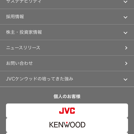
ア
サステナビリティ
菌
ッ
ナ
消
プ
企業理念
リ
臭
ス
トップコミットメント
装
私たちのブランド
採用情報
ト
ニ
置
一
ュ
JVCケンウッドグループのサステナビリティ
経営計画
覧
ー
新卒採用
ポ
ス
ガバナンス(G)
事業概要
株主・投資家情報
ー
リ
よ
中途採用
タ
リ
経済
会社概要
く
ブ
ー
個人投資家の皆様へ
あ
障がい者採用
ル
ス
環境(E)
ニュースリリース
会社案内
る
電
マネジメントメッセージ
ご
オープンカンパニー
源
社会(S)
経営体制
質
IRニュース
採
問
お問い合わせ
グループ体制・組織図
Victor
IRカレンダー
ト
用
コーポレート・ガバナンス
IR
ッ
に
IR資料
プ
JVCケンウッドの培ってきた強み
事業等のリスク
関
情
す
経営計画
プ
リスクマネジメント
る
つながる価値の創出 〜通信〜
報
ロ
お
業績・財務
個人のお客様
ジ
沿革
問
可視化と認識の高度化 〜映像〜
ェ
い
株式情報
ク
マルチステークホルダー方針
合
感性に訴える音づくり 〜音響〜
タ
わ
資本市場との対話
新
ー
せ
強みを支える基盤技術 〜ものづくり〜
卒
資本コストや株価を意識した経営への取り組み
採
技術と感性をつなぐ融合力 〜デザイン〜
オ
用
用
事業概要
ー
語