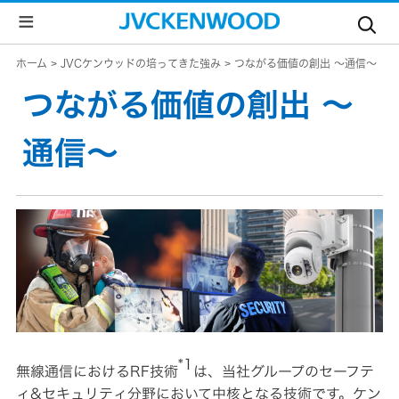
個
ホーム
JVCケンウッドの培ってきた強み
つながる価値の創出 ～通信～
人
つながる価値の創出 ～
の
お
通信～
客
様
法
JVC
人
ト
の
ッ
お
プ
客
様
ド
ラ
会
イ
ブ
レ
*1
社
無線通信におけるRF技術
は、当社グループのセーフテ
コ
ー
ィ&セキュリティ分野において中核となる技術です。ケン
ダ