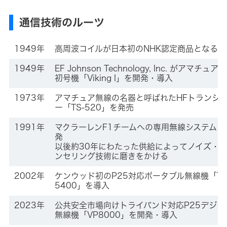
ジ
経
ビ
ェ
マ
営
ク
通信技術のルーツ
ネ
計
タ
リ
ジ
画
ー
メ
ン
1949年
高周波コイルが日本初のNHK認定商品となる
テ
ト
事
オ
メ
業
ー
ッ
概
ィ
1949年
EF Johnson Technology, Inc. がアマチュア
デ
セ
要
ィ
初号機「Viking I」を開発・導入
ー
オ
お
ト
ジ
会
問
ッ
1973年
アマチュア無線の名器と呼ばれたHFトランシ
社
い
プ
ワ
IR
概
ー「TS-520」を発売
合
コ
イ
ニ
要
わ
ミ
ヤ
ュ
せ
ッ
レ
1991年
マクラーレンF1チームへの専用無線システムを
ー
/
ト
ス
会
ス
Contact
メ
発
ス
社
Us
ン
ピ
以後約30年にわたった供給によってノイズ・
案
ト
ー
IR
内
ンセリング技術に磨きをかける
カ
カ
English
ー
レ
Site
JVC
経
ン
2002年
ケンウッド初のP25対応ポータブル無線機「TK
ケ
営
ダ
ン
ア
5400」を導入
体
ー
ウ
ク
制
ッ
セ
2023年
公共安全市場向けトライバンド対応P25デジタ
ド
サ
IR
グ
リ
グ
無線機「VP8000」を開発・導入
資
ル
ー
ル
料
ー