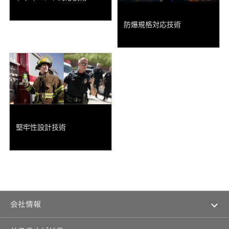
ビ、
ク
ト
ド
マ
サ
や
ラ
ネ
ス
株
イ
ジ
防爆規格対応技術
テ
価
ブ
メ
ナ
を
レ
ン
ビ
意
コ
ト
リ
識
ー
テ
し
ダ
ィ
た
沿
ー、
ト
経
革
カ
ッ
営
ー
プ
へ
オ
マ
の
ー
ル
取
デ
チ
り
ィ
ス
組
オ)
テ
み
ー
堅牢性設計技術
ク
オ
事
ホ
ー
業
ル
デ
概
ダ
ィ
要
ー
オ
方
針
IR
無
ポ
線
リ
会
通
シ
社
会社情報
信
ー
情
報
除
ト
マネジメントメッセージ