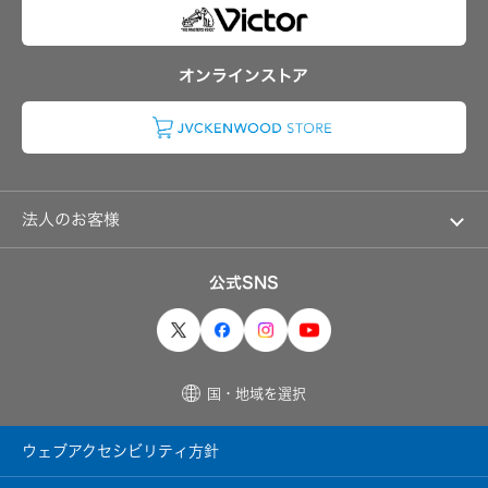
デ
集
IRポリシー
中
ィ
途
オ
アナリスト一覧
株
採
コ
主・
用
ン
よくあるご質問
投
オンラインストア
ポ
資
IRに関するお問い合わせ
障
家
が
ヘ
情
用語集
い
ッ
報
者
ド
ト
採
ホ
ッ
用
ン・
プ
イ
ヤ
法人のお客様
オ
ホ
ー
ン
プ
ソリューション・サービス
ン
カ
公式SNS
ワ
製品・システム
ン
イ
パ
ヤ
ニ
レ
ー
ス
ボ
イ
採
ス
国・地域を選択
用
レ
情
シ
報
ー
ト
バ
ウェブアクセシビリティ方針
ッ
ー
プ
（集