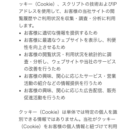
ド
プ
ナ
ッキー（Cookie）、スクリプトの技術およびIP
へ
ロ
ジ
アドレスを使用して、お客様の当社サイトの閲
経
ビ
ェ
マ
営
ク
覧履歴やご利用状況を収集・調査・分析に利用
ネ
計
タ
リ
ジ
画
します。
ー
メ
ン
お客様に適切な情報を提供するため
テ
ト
事
オ
メ
業
お客様に最適なウェブサイトを表示し、利便
ー
ッ
概
ィ
デ
性を向上させるため
セ
要
ィ
ー
オ
お客様の閲覧状況・利用状況を統計的に調
お
ト
ジ
会
問
ッ
査・分析し、ウェブサイトや当社のサービス
社
い
プ
ワ
IR
概
合
コ
イ
の改善を行うため
ニ
要
わ
ミ
ヤ
ュ
せ
ッ
レ
お客様の興味、関心に応じたサービス・営業
ー
/
ト
ス
会
ス
Contact
活動の紹介などの情報提供を行うため
メ
ス
社
Us
ン
ピ
案
お客様の興味、関心に応じた広告配信、販売
ト
ー
IR
内
カ
カ
促進活動を行うため
English
ー
レ
Site
JVC
経
ン
ケ
営
ダ
ン
ア
クッキー（Cookie）は単体では特定の個人を識
体
ー
ウ
ク
制
ッ
セ
別できる情報ではありません。当社がクッキー
ド
サ
IR
（Cookie）をお客様の個人情報と紐づけて利用
グ
リ
グ
資