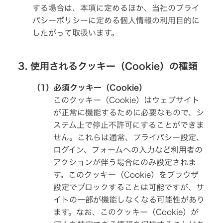
ル
ー
ル
料
する場合は、本項に定めるほか、当社のプライ
ー
ー
プ
プ
バシーポリシーに定める個人情報の利用目的に
ス
の
業
体
ポ
サ
績・
制・
したがって取扱います。
ー
ス
財
組
ツ
テ
務
織
コ
ナ
図
ミ
ビ
ュ
株
3. 使用されるクッキー（Cookie）の種類
リ
ニ
式
コ
テ
ケ
情
ー
ィ
ー
報
ポ
（1）必須クッキー（Cookie）
シ
レ
ガ
ョ
このクッキー（Cookie）はウェブサイト
ー
経
バ
ン
ト
営
ナ
が正常に機能するために必要なもので、シ
ア
ガ
計
ン
プ
バ
ステム上で停止不許可にすることができま
画
ス
リ
ナ
(G)
ン
せん。これらは通常、プライバシー設定、
ス
資
KENWOOD
ログイン、フォームへの入力など利用者の
本
経
ト
市
済
ッ
事
アクションが伴う場合にのみ設定されま
場
プ
業
と
す。このクッキー（Cookie）をブラウザ
等
環
の
の
境
カ
対
設定でブロックすることは可能ですが、サ
リ
(E)
ー
話
ス
イトの一部が機能しなくなる可能性があり
用
ク
品
社
ます。なお、このクッキー（Cookie）が
資
(カ
会
本
ー
リ