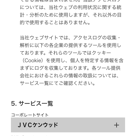
イ
ヤ
については、当社ウェブの利用状況に関する統
ー
プ
計・分析のために使用しますが、それ以外の目
ラ
グ
的で使用することはありません。
オ
当社ウェブサイトでは、アクセスログの収集・
ル
ゴ
解析に以下の各企業の提供するツールを使用し
ー
ル
ております。それらのツールではクッキー
（Cookie）を使用し、個人を特定する情報を含
音
場
まずにログを収集しております。各ツール提供
特
性
会社におけるこれらの情報の取扱については、
カ
サービス一覧にてご確認ください。
ス
タ
ム
サ
ー
5. サービス一覧
ビ
ス
(WiZMUSIC
コーポレートサイト
ト
ッ
ＪＶＣケンウッド
プ)