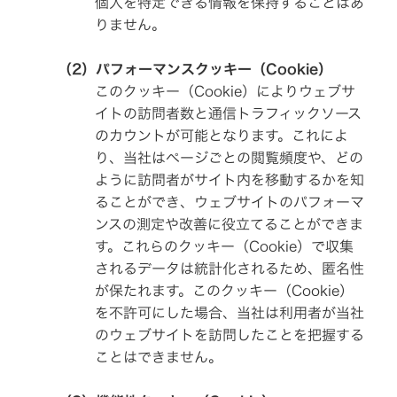
個人を特定できる情報を保持することはあ
(S)
コ
ナ
ス
ス
ビ、
ク
りません。
ト
ド
マ
サ
や
ラ
ネ
ス
株
イ
ジ
テ
価
（2）パフォーマンスクッキー（Cookie）
ブ
メ
ナ
を
レ
ン
ビ
このクッキー（Cookie）によりウェブサ
意
コ
ト
リ
識
ー
テ
イトの訪問者数と通信トラフィックソース
し
ダ
ィ
た
沿
ー、
のカウントが可能となります。これによ
ト
経
革
カ
ッ
営
ー
り、当社はページごとの閲覧頻度や、どの
プ
へ
オ
マ
の
ように訪問者がサイト内を移動するかを知
ー
ル
取
デ
チ
ることができ、ウェブサイトのパフォーマ
り
ィ
ス
組
オ)
ンスの測定や改善に役立てることができま
テ
み
ー
す。これらのクッキー（Cookie）で収集
ク
オ
事
ホ
ー
されるデータは統計化されるため、匿名性
業
ル
デ
概
ダ
ィ
が保たれます。このクッキー（Cookie）
要
ー
オ
を不許可にした場合、当社は利用者が当社
方
針
IR
のウェブサイトを訪問したことを把握する
無
ポ
線
ことはできません。
リ
会
通
シ
社
信
ー
情
報