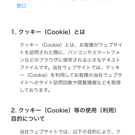
ー
窓口
ダ
情
ー
報
ビ
デ
株
マ
オ
1. クッキー（Cookie）とは
ネ
カ
ジ
メ
主・
メ
ラ
クッキー（Cookie）とは、お客様がウェブサイ
ン
投
ト
トを訪問された際に、パソコンやスマートフォ
メ
ヘ
ッ
ッ
ンなどのブラウザに保存される小さなテキスト
資
セ
ド
ー
ホ
ファイルです。当社ウェブサイトでは、クッキ
ジ
ン・
家
ー（Cookie）を利用してお客様の当社ウェブサ
イ
ヤ
イトへのサイト訪問回数や閲覧情報などを取得
情
企
ホ
業
ン
しております。
理
報
念
ポ
ー
サ
個
私
タ
人
2. クッキー（Cookie）等の使用（利用）
た
ブ
投
ち
ス
ル
資
目的について
の
電
家
ブ
源
テ
の
ラ
皆
当社ウェブサイトでは、以下の目的により、ク
ン
様