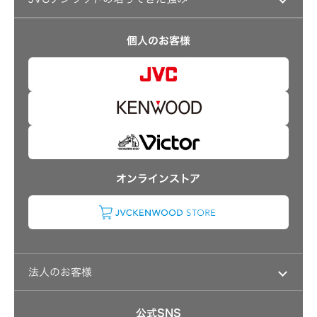
事業等のリスク
経営計画
リスクマネジメント
つながる価値の創出 〜通信〜
業績・財務
個人のお客様
沿革
可視化と認識の高度化 〜映像〜
株式情報
マルチステークホルダー方針
感性に訴える音づくり 〜音響〜
資本市場との対話
強みを支える基盤技術 〜ものづくり〜
資本コストや株価を意識した経営への取り組み
技術と感性をつなぐ融合力 〜デザイン〜
事業概要
IRポリシー
アナリスト一覧
よくあるご質問
オンラインストア
IRに関するお問い合わせ
用語集
法人のお客様
ソリューション・サービス
公式SNS