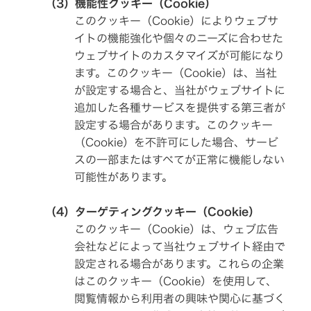
（3）機能性クッキー（Cookie）
除
ト
ア
菌
ッ
このクッキー（Cookie）によりウェブサ
ナ
消
プ
リ
臭
イトの機能強化や個々のニーズに合わせた
ス
装
ト
ニ
ウェブサイトのカスタマイズが可能になり
置
一
ュ
ます。このクッキー（Cookie）は、当社
覧
ー
ポ
ス
が設定する場合と、当社がウェブサイトに
ー
リ
よ
タ
リ
追加した各種サービスを提供する第三者が
く
ブ
ー
あ
ル
ス
設定する場合があります。このクッキー
る
電
ご
源
（Cookie）を不許可にした場合、サービ
質
採
問
スの一部またはすべてが正常に機能しない
Victor
可能性があります。
ト
用
IR
ッ
に
プ
関
情
（4）ターゲティングクッキー（Cookie）
す
プ
る
このクッキー（Cookie）は、ウェブ広告
報
ロ
お
ジ
問
会社などによって当社ウェブサイト経由で
ェ
い
ク
合
設定される場合があります。これらの企業
タ
わ
新
はこのクッキー（Cookie）を使用して、
ー
せ
卒
閲覧情報から利用者の興味や関心に基づく
採
オ
用
用