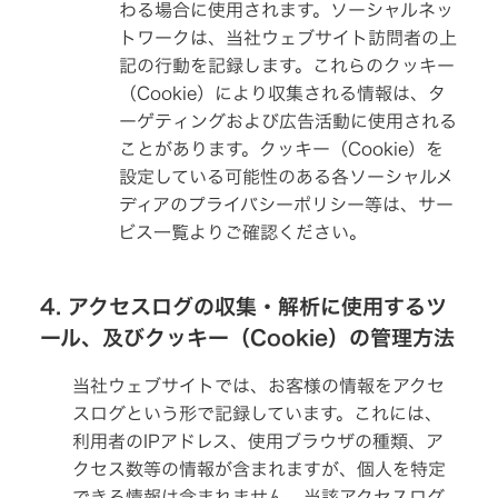
わる場合に使用されます。ソーシャルネッ
プ
（集
音
トワークは、当社ウェブサイト訪問者の上
器）
記の行動を記録します。これらのクッキー
ワ
（Cookie）により収集される情報は、タ
イ
ーゲティングおよび広告活動に使用される
ヤ
レ
ことがあります。クッキー（Cookie）を
ス
シ
設定している可能性のある各ソーシャルメ
ア
タ
ディアのプライバシーポリシー等は、サー
ー
シ
ビス一覧よりご確認ください。
ス
テ
ム
4. アクセスログの収集・解析に使用するツ
ワ
イ
ール、及びクッキー（Cookie）の管理方法
ヤ
レ
ス
当社ウェブサイトでは、お客様の情報をアクセ
ス
ピ
スログという形で記録しています。これには、
ー
利用者のIPアドレス、使用ブラウザの種類、ア
カ
ー
クセス数等の情報が含まれますが、個人を特定
できる情報は含まれません。当該アクセスログ