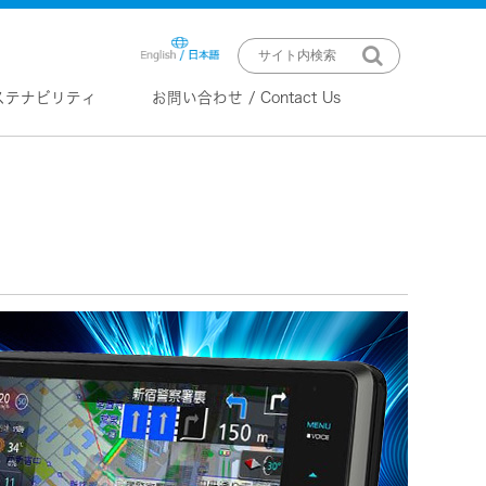
ステナビリティ
お問い合わせ / Contact Us
ニュースリリース
技術情報
K2 TECHNOLOGY
音源のデジタル化における高音質
化情報処理技術
EXOFIELD
頭外定位音場処理技術
ーバー
ステム