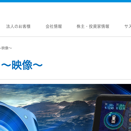
法人のお客様
会社情報
株主・投資家情報
サ
～映像～
報
株主・投資家情報
サステナビリティ
採用情報
メントメッセージ
個人投資家の皆様へ
トップコミットメント
新卒採用
 ～映像～
念
マネジメントメッセージ
JVCケンウッドグループの
中途採用
サステナビリティ
のブランド
IRニュース
障がい者採用
WOOD トップ
Victor トップ
ガバナンス(G)
画
IRカレンダー
オープンカンパニー
用品
プロジェクター
経済
ビ、ドライブレコーダー、
要
IR資料
オーディオコンポ
ディオ)
環境(E)
要
業績・財務
ヘッドホン・イヤホン
ディオ
社会(S)
内
株式情報
ワイヤレスボイスレシ
通信
（集音器）
制
経営計画
消臭装置
ワイヤレスシアターシ
プ体制・組織図
資本市場との対話
タブル電源
ワイヤレススピーカー
レートガバナンス
資本コストや株価を意識した経営への取り
組み