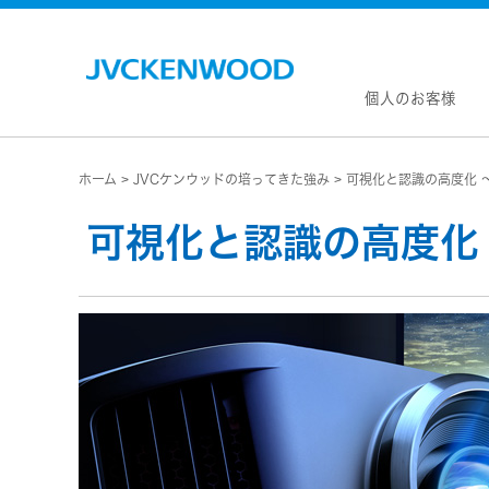
個人のお客様
ホーム
JVCケンウッドの培ってきた強み
可視化と認識の高度化 
会社情
マネジ
可視化と認識の高度化
企業理
私たち
KEN
JVCトップ
経営計
カー
ドライブレコーダー
(カーナ
事業概
ビデオカメラ
カーオー
会社概
ヘッドホン・イヤホン
オー
会社案
ポータブル電源
無線
経営体
プロジェクター
除菌
グルー
オーディオ
ポー
コーポ
ワイヤレススピーカー