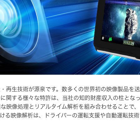
イヤープラグ
のリスク
事業概要
オルゴール
マネジメント
IRポリシー
音場特性カスタムサー
(WiZMUSICトップ)
アナリスト一覧
ステークホルダー方針
よくあるご質問
IRに関するお問い合わせ
用語集
録・再生技術が源泉です。数多くの世界初の映像製品を送
に関する様々な特許は、当社の知的財産収入の柱となっ
な映像処理とリアルタイム解析を組み合わせることで、
ける映像解析は、ドライバーの運転支援や自動運転技術