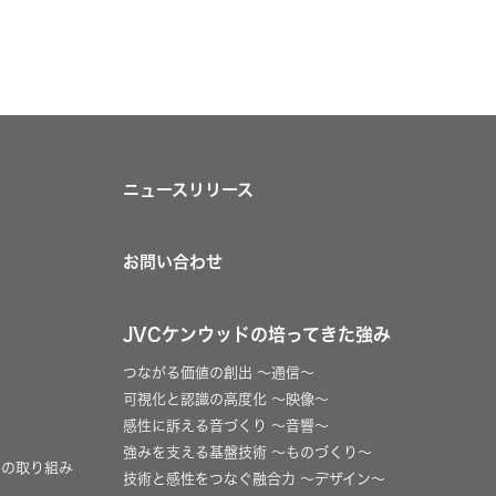
ニュースリリース
お問い合わせ
JVCケンウッドの培ってきた強み
つながる価値の創出 〜通信〜
可視化と認識の高度化 〜映像〜
感性に訴える音づくり 〜音響〜
強みを支える基盤技術 〜ものづくり〜
への取り組み
技術と感性をつなぐ融合力 〜デザイン〜