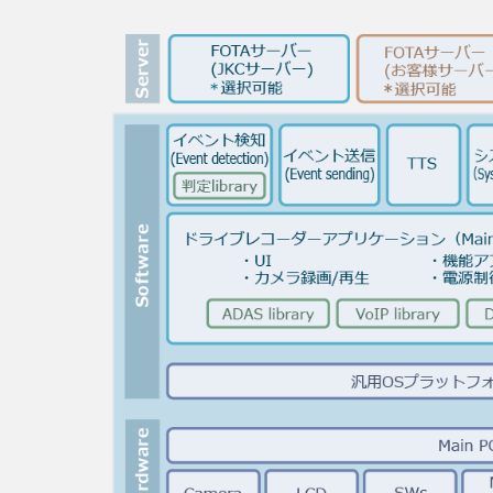
EXOFIELD
頭外定位
音場処理
技術
個人のお
客様 トッ
プ