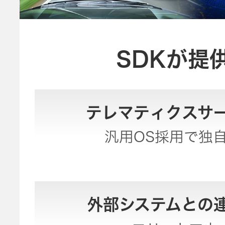
トメッセー
メラ
ジ
情報
ヘッドホ
企業理念
SDKが提
ン・イヤ
ホン
個人投資家
サステナビリ
私たちのブ
の皆様へ
ランド
テレマティクスサ
ポータブ
ル電源
ティ
マネジメン
汎用OS採用で独
経営計画
トメッセー
プロジェ
ジ
トップコミ
クター
事業概要
お問い合わせ
ットメント
/ Contact Us
IRニュース
外部システムとの
オーディ
会社概要