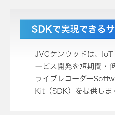
社会 (S)
の対話
スク
KENWOOD
トップ
サステナ
資本コスト
リスクマネ
SDKで実現できる
ビリティ
や株価を意
ジメント
トップ
識した経営
カー用品
への取り組
(カーナ
み
ビ、ドラ
沿革
JVCケンウッドは、Io
イブレコ
ービス開発を短期間・
ーダー、
事業概要
マルチステ
カーオー
ライブレコーダーSoftwar
ークホルダ
ディオ)
ー方針
IRポリシー
Kit（SDK）を提供しま
オーディ
会社情報
アナリスト
オ
トップ