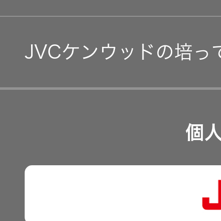
IRカレンダー
コーポレート・ガバナン
IR資料
JVCケンウッドの培っ
事業等のリスク
経営計画
リスクマネジメント
つながる価値の創出 〜
業績・財務
個
沿革
可視化と認識の高度化 
株式情報
マルチステークホルダー
感性に訴える音づくり 
資本市場との対話