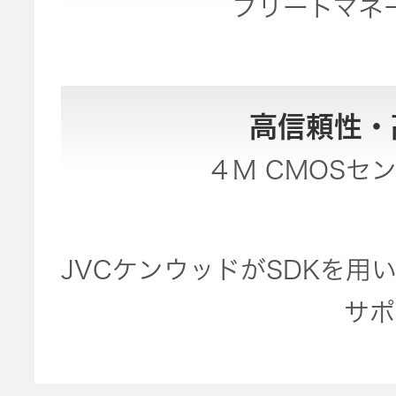
フリートマネ
JVCケンウ
オ
IRカレンダ
ッドグルー
English Site
ー
会社案内
プの
ワイヤレ
サステナビ
ススピー
リティ
IR資料
経営体制
高信頼性・
カー
４M CMOSセ
ガバナンス
業績・財務
グループ体
アクセサ
(G)
制・組織図
リー
株式情報
JVCケンウッドがSDKを
経済
コーポレー
スポーツ
トガバナン
サポ
経営計画
コミュニ
ス
環境 (E)
ケーショ
ンアプリ
資本市場と
事業等のリ