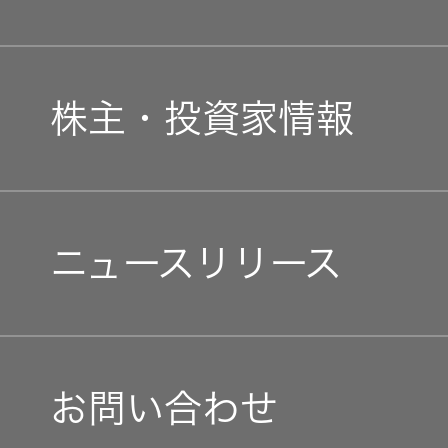
JVCケンウッドグループ
経営計画
新卒採用
ガバナンス(G)
事業概要
株主・投資家情報
中途採用
経済
会社概要
個人投資家の皆様へ
障がい者採用
環境(E)
ニュースリリース
会社案内
マネジメントメッセージ
オープンカンパニー
社会(S)
経営体制
IRニュース
お問い合わせ
グループ体制・組織図