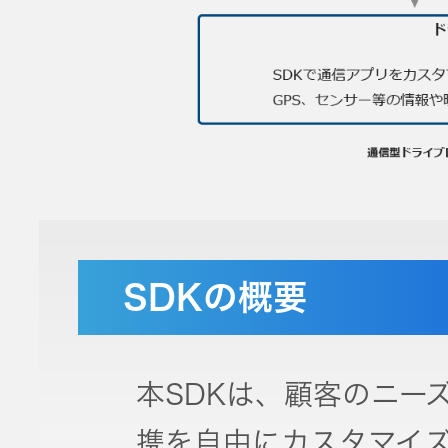
トップ
クター
オープン
カンパニ
オーディ
ー
オコンポ
採用情報
ヘッドホ
トップ
ン・イヤ
ホン
SDKの概要
ワイヤレ
スボイス
本SDKは、顧客のニー
レシーバ
ー（集音
携を自由にカスタマイ