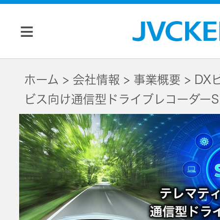
個人のお客様
ホーム
会社情報
事業概要
DX
ビス向け通信型ドライブレコーダーS
JVC トップ
法人のお客様
ドライブ
レコーダ
会社情報
ー
マネジメン
ビデオカ
株主・投資家