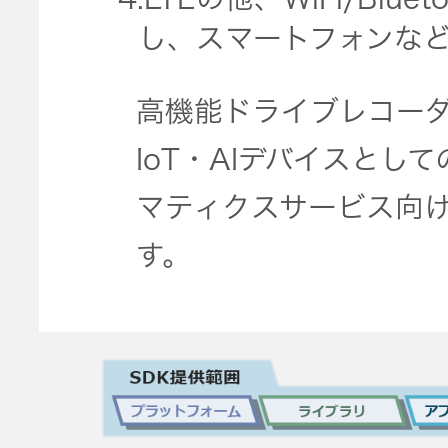
オルゴー
し、スマートフォンな
ル
高機能ドライブレコー
音場特性
IoT・AIデバイスと
カスタム
サービス
マティクスサービス向
(WiZMUSIC
す。
トップ)
技術情報
K2
TECHNOLOGY