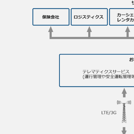
一覧
無線通信
ニュースリ
よくあるご
リース
質問
除菌消臭
装置
採用情報
IRに関する
お問い合わ
ポータブ
せ
新卒採用
ル電源
用語集
中途採用
Victor トッ
プ
株主・投
障がい者
資家情報
採用
プロジェ