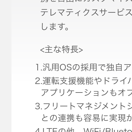
器）
テレマティクスサービ
ワイヤレ
します。
スシアタ
ーシステ
<主な特長>
ム
1.汎用OSの採用で独自
ワイヤレ
2.運転支援機能やドラ
ススピー
カー
アプリケーションもオ
3.フリートマネジメント
イヤープ
との連携も容易に実現
ラグ
4.LTEの他、WiFi/Bl