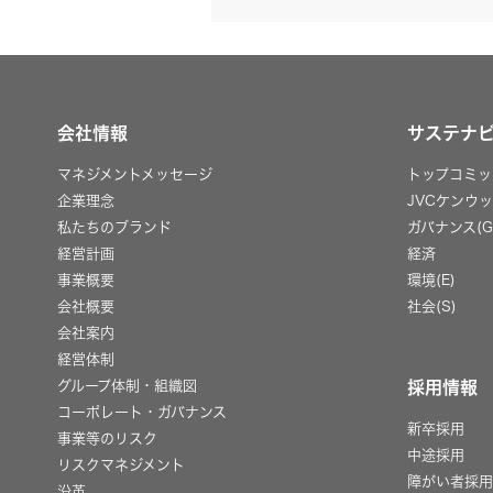
会社情報
サステナ
マネジメントメッセージ
トップコミッ
企業理念
JVCケンウ
私たちのブランド
ガバナンス(G
経営計画
経済
事業概要
環境(E)
会社概要
社会(S)
会社案内
経営体制
グループ体制・組織図
採用情報
コーポレート・ガバナンス
新卒採用
事業等のリスク
中途採用
リスクマネジメント
障がい者採
沿革