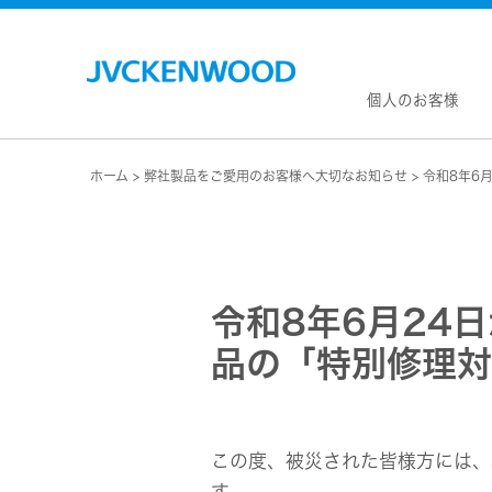
個人のお客様
ホーム
弊社製品をご愛用のお客様へ大切なお知らせ
令和8年6
会社情
マネジ
企業理
私たち
KEN
JVCトップ
経営計
カー
ドライブレコーダー
令和8年6月24
(カーナ
事業概
ビデオカメラ
カーオー
品の「特別修理対
会社概
ヘッドホン・イヤホン
オー
会社案
ポータブル電源
無線
経営体
プロジェクター
除菌
グルー
オーディオ
ポー
この度、被災された皆様方には、
コーポ
ワイヤレススピーカー
す。