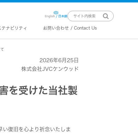
ステナビリティ
お問い合わせ / Contact Us
いて
ニュースリリース
技術情報
2026年6月25日
K2 TECHNOLOGY
音源のデジタル化における高音質
株式会社JVCケンウッド
化情報処理技術
EXOFIELD
頭外定位音場処理技術
被害を受けた当社製
ーバー
ステム
早い復旧を心より祈念いたしま