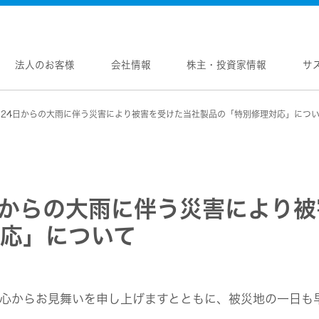
法人のお客様
会社情報
株主・投資家情報
サ
月24日からの大雨に伴う災害により被害を受けた当社製品の「特別修理対応」につ
報
株主・投資家情報
サステナビリティ
採用情報
メントメッセージ
個人投資家の皆様へ
トップコミットメント
新卒採用
念
マネジメントメッセージ
JVCケンウッドグループの
中途採用
サステナビリティ
のブランド
IRニュース
障がい者採用
WOOD トップ
Victor トップ
ガバナンス(G)
画
IRカレンダー
オープンカンパニー
用品
プロジェクター
日からの大雨に伴う災害により
経済
ビ、ドライブレコーダー、
要
IR資料
オーディオコンポ
ディオ)
環境(E)
応」について
要
業績・財務
ヘッドホン・イヤホン
ディオ
社会(S)
内
株式情報
ワイヤレスボイスレシ
通信
（集音器）
制
経営計画
消臭装置
ワイヤレスシアターシ
プ体制・組織図
資本市場との対話
タブル電源
心からお見舞いを申し上げますとともに、被災地の一日も
ワイヤレススピーカー
レートガバナンス
資本コストや株価を意識した経営への取り