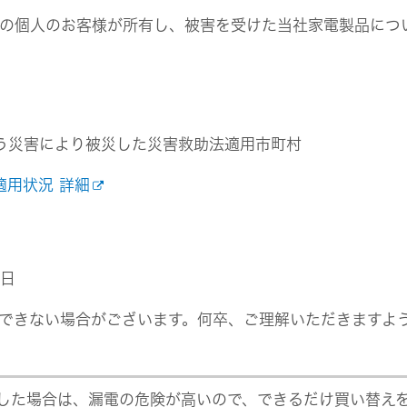
組み
イヤープラグ
のリスク
の個人のお客様が所有し、被害を受けた当社家電製品につ
事業概要
オルゴール
マネジメント
IRポリシー
音場特性カスタムサー
(WiZMUSICトップ)
アナリスト一覧
ステークホルダー方針
よくあるご質問
IRに関するお問い合わせ
用語集
伴う災害により被災した災害救助法適用市町村
適用状況 詳細
0日
できない場合がございます。何卒、ご理解いただきますよ
した場合は、漏電の危険が高いので、できるだけ買い替え