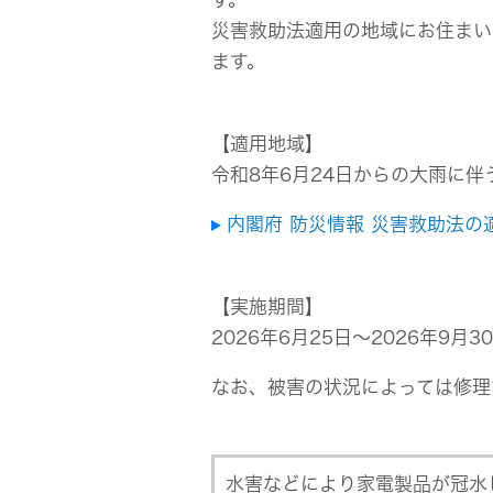
事業等
アクセサリー
災害救助法適用の地域にお住まい
リスク
スポーツコミュニケーションア
ます。
プリ
沿革
マルチ
【適用地域】
令和8年6月24日からの大雨に
個人のお客様 トップ
内閣府 防災情報 災害救助法の
【実施期間】
2026年6月25日～2026年9月3
なお、被害の状況によっては修理
水害などにより家電製品が冠水