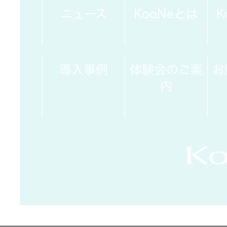
トップ
クター
ニュース
KooNeとは
K
オープン
カンパニ
オーディ
ー
オコンポ
導入事例
体験会のご案
お
内
採用情報
ヘッドホ
トップ
ン・イヤ
ホン
ワイヤレ
スボイス
レシーバ
ー（集音