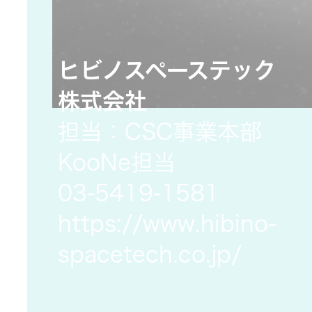
一覧
無線通信
ニュースリ
よくあるご
ヒビノスペーステック
リース
質問
除菌消臭
株式会社
装置
採用情報
IRに関する
担当：CSC事業本部
お問い合わ
KooNe担当
ポータブ
せ
新卒採用
ル電源
03-5419-1581
https://www.hibino-
用語集
中途採用
Victor トッ
spacetech.co.jp/
プ
株主・投
障がい者
資家情報
採用
プロジェ