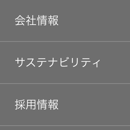
器）
会社情報
ワイヤレ
スシアタ
ーシステ
ム
マネジメントメッセージ
サステナビリティ
ワイヤレ
企業理念
ススピー
カー
トップコミットメント
私たちのブランド
採用情報
イヤープ
JVCケンウッドグループ
ラグ
経営計画