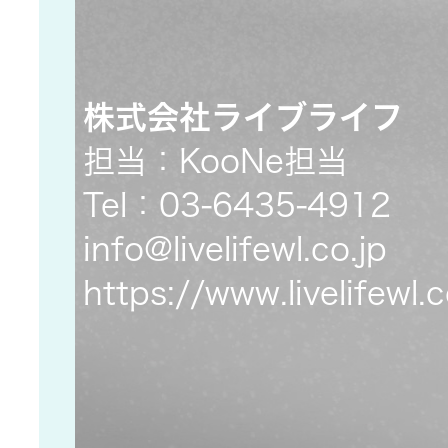
社会 (S)
の対話
スク
KENWOOD
トップ
サステナ
資本コスト
リスクマネ
ビリティ
や株価を意
株式会社ライブライフ
ジメント
トップ
識した経営
カー用品
担当：KooNe担当
への取り組
(カーナ
Tel：03-6435-4912
み
ビ、ドラ
沿革
イブレコ
info@livelifewl.co.jp
ーダー、
事業概要
マルチステ
https://www.livelifewl.c
カーオー
ークホルダ
ディオ)
ー方針
IRポリシー
オーディ
会社情報
アナリスト
オ
トップ