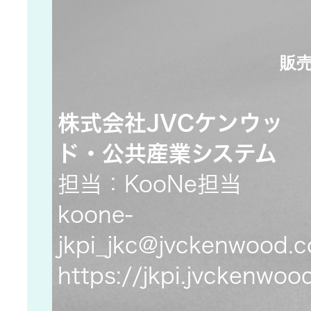
JVCケンウ
オ
IRカレンダ
ッドグルー
English Site
ー
会社案内
プの
ワイヤレ
販売
サステナビ
ススピー
リティ
IR資料
経営体制
カー
株式会社JVCケンウッ
ガバナンス
業績・財務
グループ体
ド・公共産業システム
アクセサ
(G)
制・組織図
リー
担当：KooNe担当
株式情報
koone-
経済
コーポレー
スポーツ
トガバナン
jkpi_jkc@jvckenwood.
経営計画
コミュニ
ス
環境 (E)
ケーショ
https://jkpi.jvckenwo
ンアプリ
資本市場と
事業等のリ