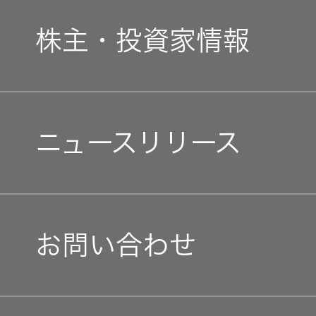
新卒採用
ガバナンス(G)
オルゴー
事業概要
株主・投資家情報
ル
中途採用
経済
会社概要
音場特性
個人投資家の皆様へ
カスタム
障がい者採用
環境(E)
ニュースリリース
会社案内
サービス
(WiZMUSIC
マネジメントメッセージ
オープンカンパニー
トップ)
社会(S)
経営体制
IRニュース
技術情報
お問い合わせ
グループ体制・組織図
IRカレンダー
K2
コーポレート・ガバナン
TECHNOLOGY