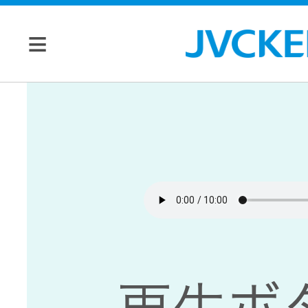
個人のお客様
JVC トップ
法人のお客様
ドライブ
レコーダ
会社情報
ー
マネジメン
ビデオカ
株主・投資家