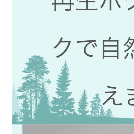
再生ボ
トメッセー
メラ
ジ
情報
ヘッドホ
企業理念
ン・イヤ
クで自
ホン
個人投資家
サステナビリ
私たちのブ
の皆様へ
ランド
ポータブ
ル電源
ティ
マネジメン
経営計画
え
トメッセー
プロジェ
ジ
トップコミ
クター
事業概要
お問い合わせ
ットメント
/ Contact Us
IRニュース
オーディ
会社概要