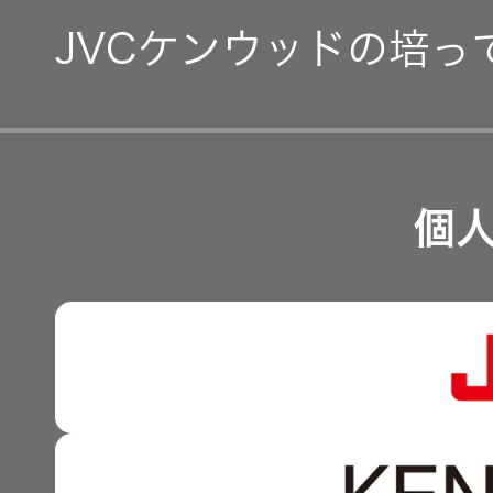
IR資料
JVCケンウッドの培っ
事業等のリスク
EXOFIELD
頭外定位
経営計画
音場処理
リスクマネジメント
つながる価値の創出 〜
技術
業績・財務
個
沿革
個人のお
可視化と認識の高度化 
客様 トッ
株式情報
プ
マルチステークホルダー
感性に訴える音づくり 
資本市場との対話
強みを支える基盤技術 
資本コストや株価を意識