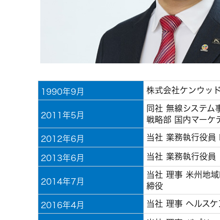
事業等
アクセサリー
リスク
スポーツコミュニケーションア
プリ
沿革
マルチ
個人のお客様 トップ
株式会社ケンウッド
1990年9月
同社 無線システム
2011年5月
戦略部 国内マーケ
当社 業務執行役員 
2012年6月
当社 業務執行役員
2013年6月
当社 理事 米州地域
2014年7月
締役
当社 理事 ヘルス
2016年4月