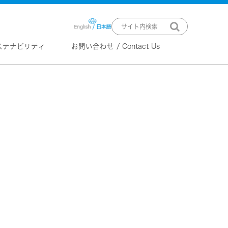
ステナビリティ
お問い合わせ / Contact Us
ニュースリリース
技術情報
K2 TECHNOLOGY
音源のデジタル化における高音質
化情報処理技術
EXOFIELD
頭外定位音場処理技術
ーバー
ステム