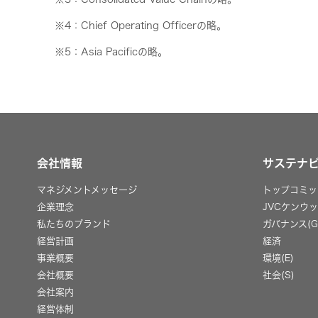
※4：Chief Operating Officerの略。
※5：Asia Pacificの略。
会社情報
サステナ
マネジメントメッセージ
トップコミッ
企業理念
JVCケンウ
私たちのブランド
ガバナンス(G
経営計画
経済
事業概要
環境(E)
会社概要
社会(S)
会社案内
経営体制