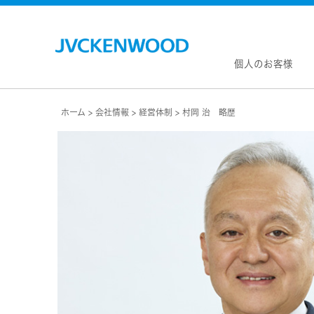
個人のお客様
ホーム
会社情報
経営体制
村岡 治 略歴
会社情
マネジ
企業理
私たち
KEN
JVCトップ
経営計
カー
ドライブレコーダー
(カーナ
事業概
ビデオカメラ
カーオー
会社概
ヘッドホン・イヤホン
オー
会社案
ポータブル電源
無線
経営体
プロジェクター
除菌
グルー
オーディオ
ポー
コーポ
ワイヤレススピーカー