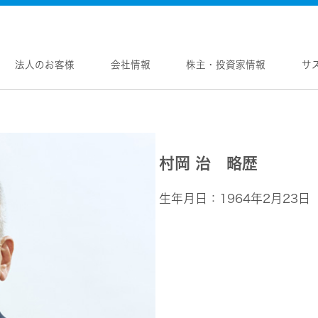
法人のお客様
会社情報
株主・投資家情報
サ
報
株主・投資家情報
サステナビリティ
採用情報
メントメッセージ
個人投資家の皆様へ
トップコミットメント
新卒採用
念
マネジメントメッセージ
JVCケンウッドグループの
中途採用
村岡 治 略歴
サステナビリティ
のブランド
IRニュース
障がい者採用
WOOD トップ
Victor トップ
ガバナンス(G)
画
IRカレンダー
オープンカンパニー
用品
生年月日：1964年2月23日
プロジェクター
経済
ビ、ドライブレコーダー、
要
IR資料
オーディオコンポ
ディオ)
環境(E)
要
業績・財務
ヘッドホン・イヤホン
ディオ
社会(S)
内
株式情報
ワイヤレスボイスレシ
通信
（集音器）
制
経営計画
消臭装置
ワイヤレスシアターシ
プ体制・組織図
資本市場との対話
タブル電源
ワイヤレススピーカー
レートガバナンス
資本コストや株価を意識した経営への取り