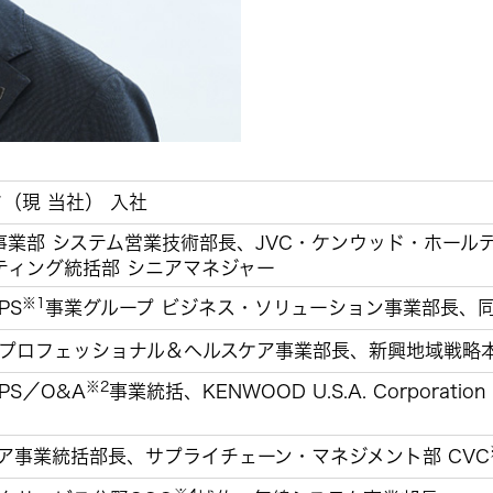
組み
イヤープラグ
のリスク
事業概要
オルゴール
マネジメント
IRポリシー
音場特性カスタムサー
(WiZMUSICトップ)
アナリスト一覧
ステークホルダー方針
よくあるご質問
IRに関するお問い合わせ
用語集
（現 当社） 入社
事業部 システム営業技術部長、JVC・ケンウッド・ホール
ティング統括部 シニアマネジャー
※1
PS
事業グループ ビジネス・ソリューション事業部長、
 プロフェッショナル＆ヘルスケア事業部長、新興地域戦略
※2
PS／O&A
事業統括、KENWOOD U.S.A. Corporation
ケア事業統括部長、サプライチェーン・マネジメント部 CVC