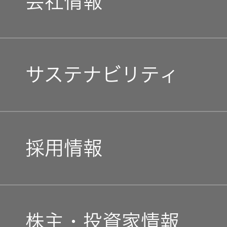
会社情報
トップ
クター
オープン
カンパニ
オーディ
マネジメントメッセージ
ー
オコンポ
サステナビリティ
企業理念
採用情報
ヘッドホ
トップ
ン・イヤ
トップコミットメント
ホン
私たちのブランド
採用情報
JVCケンウッドグループ
ワイヤレ
経営計画
スボイス
レシーバ
新卒採用
ガバナンス(G)
事業概要
ー（集音
株主・投資家情報