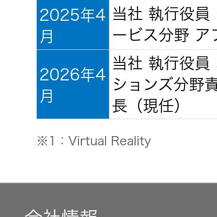
一覧
当社 執行役員
2025年4
無線通信
ニュースリ
ービス分野 ア
月
よくあるご
リース
質問
当社 執行役員
除菌消臭
2026年4
装置
ションズ分野責
採用情報
IRに関する
月
長（現任）
お問い合わ
ポータブ
せ
新卒採用
ル電源
※1：Virtual Reality
用語集
中途採用
Victor トッ
プ
株主・投
障がい者
資家情報
採用
プロジェ