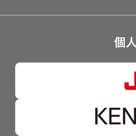
オルゴー
経営計画
ル
リスクマネジメント
つながる価値の創出 〜
業績・財務
個
音場特性
沿革
可視化と認識の高度化 
カスタム
株式情報
サービス
マルチステークホルダー
(WiZMUSIC
感性に訴える音づくり 
トップ)
資本市場との対話
強みを支える基盤技術 
技術情報
資本コストや株価を意識
技術と感性をつなぐ融合
K2
事業概要
TECHNOLOGY