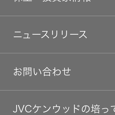
器）
中途採用
経済
会社概要
ワイヤレ
個人投資家の皆様へ
障がい者採用
スシアタ
環境(E)
ニュースリリース
会社案内
ーシステ
ム
マネジメントメッセージ
オープンカンパニー
社会(S)
経営体制
ワイヤレ
IRニュース
お問い合わせ
ススピー
グループ体制・組織図
カー
IRカレンダー
コーポレート・ガバナン
イヤープ
ラグ
IR資料
JVCケンウッドの培っ
事業等のリスク