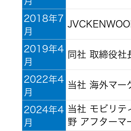
月
社会 (S)
の対話
スク
KENWOOD
2018年7
トップ
JVCKENWOOD
サステナ
資本コスト
リスクマネ
月
ビリティ
や株価を意
ジメント
トップ
識した経営
カー用品
2019年4
への取り組
(カーナ
同社 取締役社
み
ビ、ドラ
沿革
月
イブレコ
ーダー、
2022年4
事業概要
マルチステ
当社 海外マー
カーオー
ークホルダ
月
ディオ)
ー方針
IRポリシー
当社 モビリテ
2024年4
オーディ
会社情報
野 アフターマ
月
アナリスト
オ
トップ