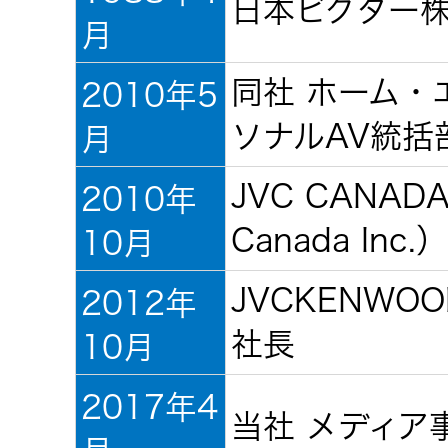
日本ビクター株
JVCケンウ
オ
IRカレンダ
月
ッドグルー
English Site
ー
会社案内
プの
ワイヤレ
同社 ホーム・
2010年5
サステナビ
ススピー
リティ
IR資料
経営体制
ソナルAV統括
月
カー
JVC CANAD
2010年
ガバナンス
業績・財務
グループ体
アクセサ
(G)
制・組織図
Canada Inc
10月
リー
株式情報
JVCKENWOOD 
2012年
経済
コーポレー
スポーツ
トガバナン
社長
10月
経営計画
コミュニ
ス
環境 (E)
ケーショ
2017年4
ンアプリ
当社 メディア事
資本市場と
事業等のリ