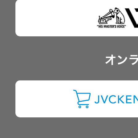
IRポリシー
EXOFIELD
頭外定位
音場処理
アナリスト一覧
技術
オン
よくあるご質問
個人のお
客様 トッ
プ
IRに関するお問い合わせ
用語集