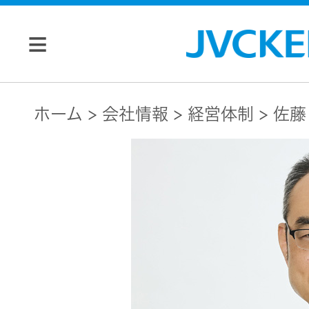
個人のお客様
ホーム
会社情報
経営体制
佐藤
JVC トップ
法人のお客様
ドライブ
レコーダ
会社情報
ー
マネジメン
ビデオカ
株主・投資家