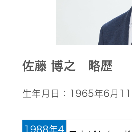
トメッセー
メラ
ジ
情報
ヘッドホ
企業理念
ン・イヤ
ホン
個人投資家
サステナビリ
私たちのブ
の皆様へ
ランド
佐藤 博之 略歴
ポータブ
ル電源
ティ
マネジメン
経営計画
トメッセー
生年月日：1965年6月1
プロジェ
ジ
トップコミ
クター
事業概要
お問い合わせ
ットメント
/ Contact Us
IRニュース
オーディ
会社概要
1988年4