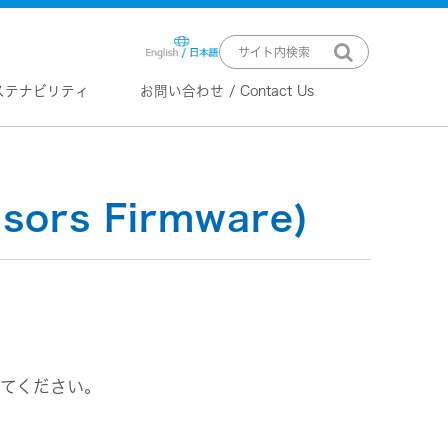
ステナビリティ
お問い合わせ / Contact Us
ニュースリリース
技術情報
K2 TECHNOLOGY
rs Firmware)
音源のデジタル化における高音質
化情報処理技術
EXOFIELD
頭外定位音場処理技術
ーバー
してください。
ステム