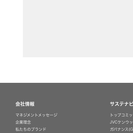
事業等
アクセサリー
リスク
スポーツコミュニケーションア
プリ
沿革
マルチ
個人のお客様 トップ
会社情報
サステナ
マネジメントメッセージ
トップコミッ
企業理念
JVCケンウ
私たちのブランド
ガバナンス(G