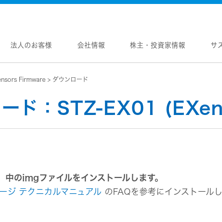
法人のお客様
会社情報
株主・投資家情報
サ
nsors Firmware
ダウンロード
報
株主・投資家情報
サステナビリティ
採用情報
メントメッセージ
個人投資家の皆様へ
トップコミットメント
新卒採用
STZ-EX01 (EXenso
念
マネジメントメッセージ
JVCケンウッドグループの
中途採用
サステナビリティ
のブランド
IRニュース
障がい者採用
WOOD トップ
Victor トップ
ガバナンス(G)
画
IRカレンダー
オープンカンパニー
用品
プロジェクター
経済
ビ、ドライブレコーダー、
要
IR資料
オーディオコンポ
ディオ)
環境(E)
要
業績・財務
ヘッドホン・イヤホン
ディオ
社会(S)
内
株式情報
し、中のimgファイルをインストールします。
ワイヤレスボイスレシ
通信
（集音器）
制
経営計画
ッケージ テクニカルマニュアル
のFAQを参考にインストール
消臭装置
ワイヤレスシアターシ
プ体制・組織図
資本市場との対話
タブル電源
ワイヤレススピーカー
レートガバナンス
資本コストや株価を意識した経営への取り