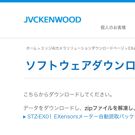
個人のお客様
ホーム
エッジAIカメラソリューションダウンロードページ
EXe
会社情
マネジ
ソフトウェアダウンロード：
企業理
私たち
KEN
JVCトップ
経営計
カー
ドライブレコーダー
(カーナ
事業概
ビデオカメラ
カーオー
こちらからダウンロードしてください。
会社概
ヘッドホン・イヤホン
オー
会社案
データをダウンロードし、
zipファイルを解凍
ポータブル電源
無線
経営体
STZ-EX01 EXensorsメーター自動読取パ
プロジェクター
除菌
グルー
オーディオ
ポー
コーポ
ワイヤレススピーカー