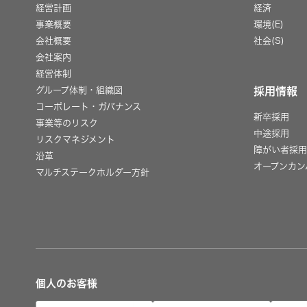
経営計画
経済
事業概要
環境(E)
会社概要
社会(S)
会社案内
経営体制
グループ体制・組織図
採用情報
コーポレート・ガバナンス
新卒採用
事業等のリスク
中途採用
リスクマネジメント
障がい者採
沿革
オープンカン
マルチステークホルダー方針
個人のお客様