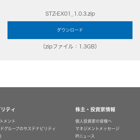
組み
イヤープラグ
のリスク
事業概要
オルゴール
マネジメント
STZ-EX01_1.0.3.zip
IRポリシー
音場特性カスタムサー
(WiZMUSICトップ)
アナリスト一覧
ステークホルダー方針
ダウンロード
よくあるご質問
IRに関するお問い合わせ
（zipファイル：1.3GB）
用語集
ビリティ
株主・投資家情報
トメント
個人投資家の皆様へ
ッドグループのサステナビリティ
マネジメントメッセージ
)
IRニュース