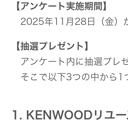
JVCケンウ
オ
【アンケート実施期間】
IRカレンダ
ッドグルー
English Site
ー
会社案内
プの
2025年11月28日（金）
ワイヤレ
サステナビ
ススピー
リティ
IR資料
経営体制
カー
【抽選プレゼント】
ガバナンス
業績・財務
グループ体
アンケート内に抽選プレ
アクセサ
(G)
制・組織図
リー
そこで以下3つの中から1
株式情報
経済
コーポレー
スポーツ
トガバナン
経営計画
コミュニ
ス
環境 (E)
ケーショ
1. KENWOODリ
ンアプリ
資本市場と
事業等のリ