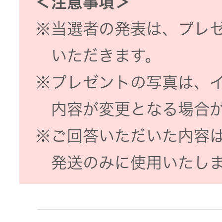
＜注意事項＞
※当選者の発表は、プレ
EXOFIELD
頭外定位
いただきます。
音場処理
技術
※プレゼントの写真は、
内容が変更となる場合
個人のお
客様 トッ
※ご回答いただいた内容
プ
発送のみに使用いたし