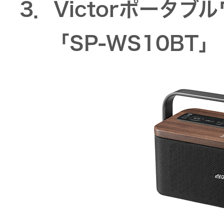
器）
3．Victorポータ
「SP-WS10BT
ワイヤレ
スシアタ
ーシステ
ム
ワイヤレ
ススピー
カー
イヤープ
ラグ