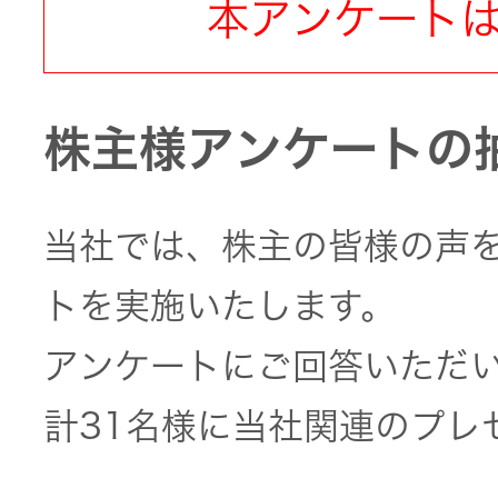
トメッセー
本アンケート
メラ
ジ
情報
ヘッドホ
企業理念
ン・イヤ
株主様アンケートの
ホン
個人投資家
サステナビリ
私たちのブ
の皆様へ
ランド
当社では、株主の皆様の声
ポータブ
ル電源
ティ
マネジメン
トを実施いたします。
経営計画
トメッセー
アンケートにご回答いただ
プロジェ
ジ
トップコミ
クター
事業概要
お問い合わせ
計31名様に当社関連のプレ
ットメント
/ Contact Us
IRニュース
オーディ
会社概要