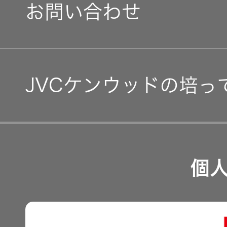
IRニュース
お問い合わせ
グループ体制・組織図
IRカレンダー
コーポレート・ガバナン
IR資料
JVCケンウッドの培っ
事業等のリスク
経営計画
リスクマネジメント
つながる価値の創出 〜
業績・財務
個
沿革
可視化と認識の高度化 
株式情報
マルチステークホルダー
感性に訴える音づくり 