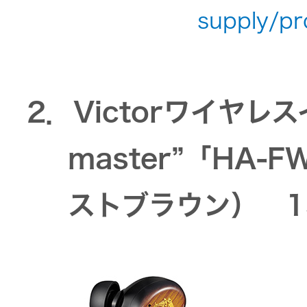
一覧
supply/pr
無線通信
ニュースリ
よくあるご
リース
質問
除菌消臭
2．Victorワイヤレ
装置
採用情報
IRに関する
お問い合わ
master”「HA-
ポータブ
せ
新卒採用
ル電源
ストブラウン） 1
用語集
中途採用
Victor トッ
プ
株主・投
障がい者
資家情報
採用
プロジェ