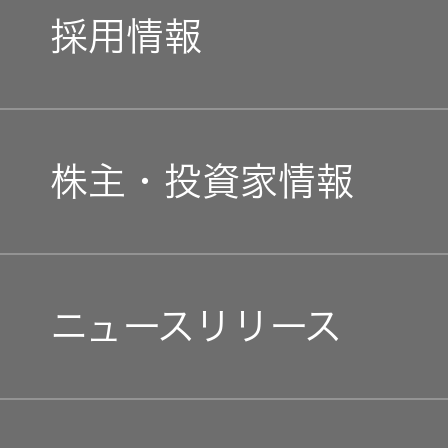
トップコミットメント
私たちのブランド
採用情報
JVCケンウッドグループ
経営計画
新卒採用
ガバナンス(G)
事業概要
株主・投資家情報
中途採用
経済
会社概要
個人投資家の皆様へ
障がい者採用
環境(E)
ニュースリリース
会社案内
マネジメントメッセージ
オープンカンパニー
社会(S)
経営体制