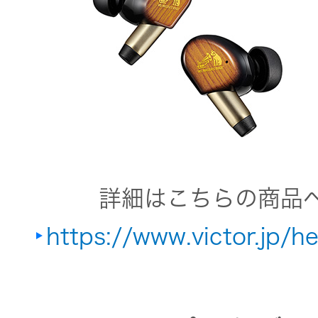
トップ
クター
オープン
カンパニ
オーディ
ー
オコンポ
採用情報
ヘッドホ
トップ
ン・イヤ
ホン
詳細はこちらの商品
https://www.victor.jp/
ワイヤレ
スボイス
レシーバ
ー（集音