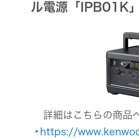
社会 (S)
の対話
ル電源「IPB01K
スク
KENWOOD
トップ
サステナ
資本コスト
リスクマネ
ビリティ
や株価を意
ジメント
トップ
識した経営
カー用品
への取り組
(カーナ
み
ビ、ドラ
沿革
イブレコ
ーダー、
事業概要
マルチステ
カーオー
ークホルダ
ディオ)
ー方針
IRポリシー
詳細はこちらの商品
オーディ
会社情報
https://www.kenwoo
アナリスト
オ
トップ