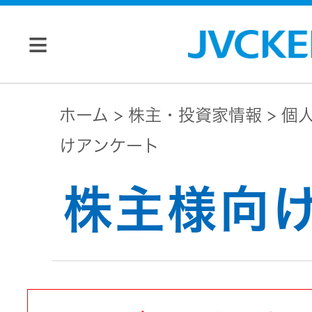
個人のお客様
ホーム
株主・投資家情報
個
けアンケート
JVC トップ
法人のお客様
株主様向
ドライブ
レコーダ
会社情報
ー
マネジメン
ビデオカ
株主・投資家