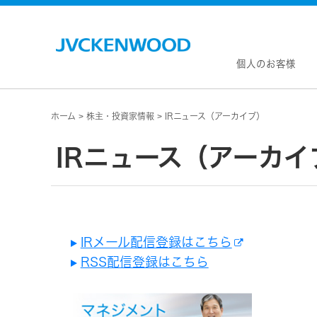
個人のお客様
ホーム
株主・投資家情報
IRニュース（アーカイブ）
会社情
マネジ
IRニュース（アーカイ
企業理
私たち
KEN
JVCトップ
経営計
カー
ドライブレコーダー
(カーナ
事業概
ビデオカメラ
カーオー
会社概
ヘッドホン・イヤホン
オー
IRメール配信登録はこちら
会社案
ポータブル電源
無線
RSS配信登録はこちら
経営体
プロジェクター
除菌
グルー
オーディオ
ポー
コーポ
ワイヤレススピーカー