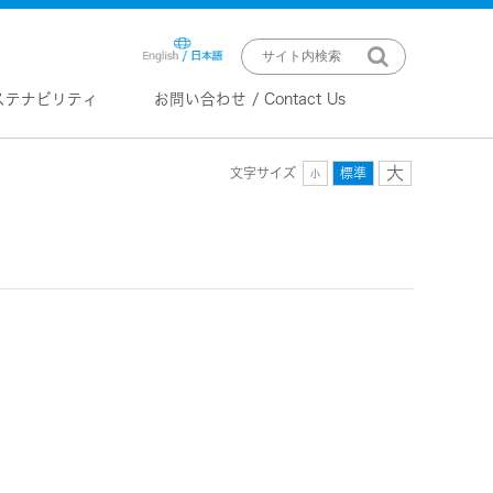
ステナビリティ
お問い合わせ / Contact Us
大
文字サイズ
標準
小
ニュースリリース
技術情報
K2 TECHNOLOGY
音源のデジタル化における高音質
化情報処理技術
EXOFIELD
頭外定位音場処理技術
ーバー
ステム