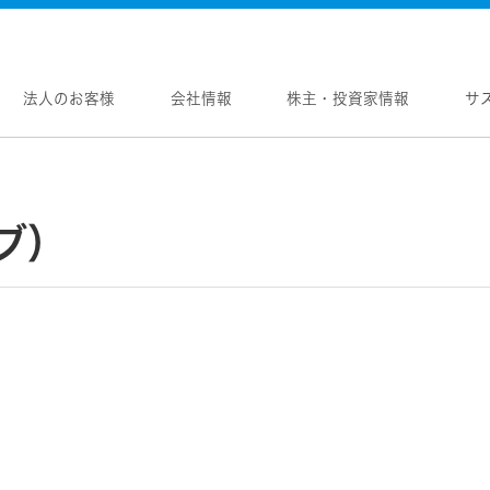
法人のお客様
会社情報
株主・投資家情報
サ
報
株主・投資家情報
サステナビリティ
採用情報
メントメッセージ
個人投資家の皆様へ
トップコミットメント
新卒採用
ブ）
念
マネジメントメッセージ
JVCケンウッドグループの
中途採用
サステナビリティ
のブランド
IRニュース
障がい者採用
WOOD トップ
Victor トップ
ガバナンス(G)
画
IRカレンダー
オープンカンパニー
用品
プロジェクター
経済
ビ、ドライブレコーダー、
要
IR資料
オーディオコンポ
ディオ)
環境(E)
要
業績・財務
ヘッドホン・イヤホン
ディオ
社会(S)
内
株式情報
ワイヤレスボイスレシ
通信
（集音器）
制
経営計画
消臭装置
ワイヤレスシアターシ
プ体制・組織図
資本市場との対話
タブル電源
ワイヤレススピーカー
レートガバナンス
資本コストや株価を意識した経営への取り
組み