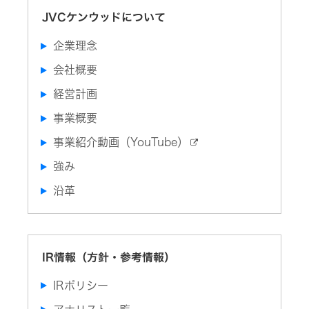
デ
集
中
ィ
JVCケンウッドについて
途
オ
株
採
コ
主・
用
ン
企業理念
投
ポ
資
障
家
会社概要
が
ヘ
情
い
ッ
報
経営計画
者
ド
ト
採
ホ
ッ
用
ン・
プ
事業概要
イ
ヤ
オ
事業紹介動画（YouTube）
ホ
ー
ン
プ
強み
ン
カ
ワ
ン
イ
沿革
パ
ヤ
ニ
レ
ー
ス
ボ
イ
採
ス
用
レ
IR情報（方針・参考情報）
情
シ
報
ー
ト
IRポリシー
バ
ッ
ー
プ
（集