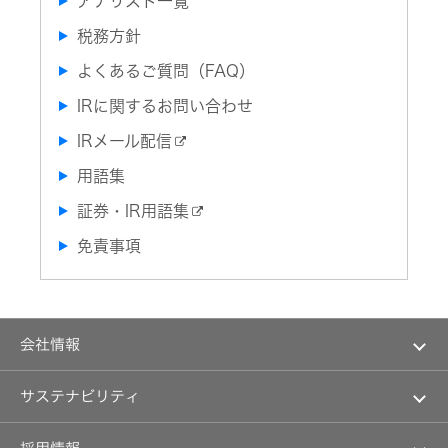
アナリスト一覧
音
器）
税務方針
ワ
よくあるご質問（FAQ）
イ
ヤ
レ
IRに関するお問い合わせ
ス
シ
IRメール配信
ア
タ
ー
用語集
シ
ス
証券・IR用語集
テ
ム
免責事項
ワ
イ
ヤ
レ
ス
ス
会社情報
ピ
ー
カ
マネジメントメッセージ
ー
サステナビリティ
企業理念
イ
トップコミットメント
私たちのブランド
ヤ