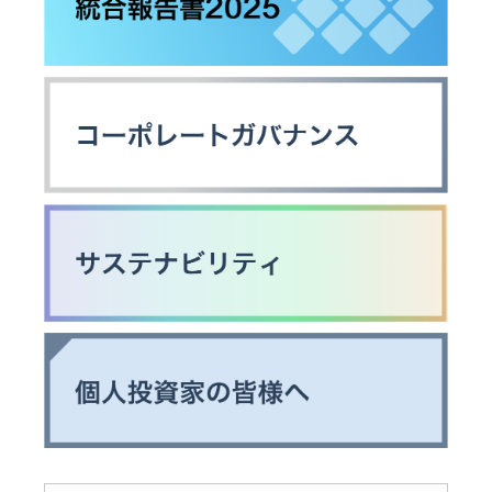
ア
菌
ッ
ナ
消
プ
リ
臭
ス
装
ト
ニ
置
一
ュ
覧
ー
ポ
ス
ー
リ
よ
タ
リ
く
ブ
ー
あ
ル
ス
る
電
ご
源
質
採
問
Victor
ト
用
IR
ッ
に
プ
関
情
す
プ
る
報
ロ
お
ジ
問
ェ
い
ク
合
タ
わ
新
ー
せ
卒
採
オ
用
用
ー
語