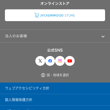
よくあるご質問
情
オンラインストア
報
IRに関するお問い合わせ
K2
用語集
TECHNOLOGY
EXOFIELD
頭
外
法人のお客様
定
位
音
ソリューション・サービス
場
公式SNS
処
製品・システム
理
技
術
個
国・地域を選択
人
の
お
客
ウェブアクセシビリティ方針
様
ト
ッ
個人情報保護方針
プ