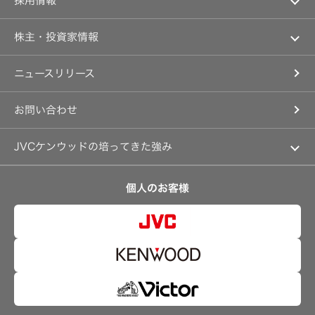
採用情報
ー
JVCケンウッドグループのサステナビリティ
経営計画
プ
ラ
新卒採用
ガバナンス(G)
事業概要
株主・投資家情報
グ
中途採用
経済
会社概要
オ
個人投資家の皆様へ
障がい者採用
環境(E)
ニュースリリース
ル
会社案内
ゴ
マネジメントメッセージ
オープンカンパニー
社会(S)
ー
経営体制
ル
IRニュース
お問い合わせ
グループ体制・組織図
IRカレンダー
音
コーポレート・ガバナンス
場
IR資料
JVCケンウッドの培ってきた強み
特
事業等のリスク
性
経営計画
カ
リスクマネジメント
つながる価値の創出 〜通信〜
ス
業績・財務
個人のお客様
タ
沿革
可視化と認識の高度化 〜映像〜
ム
株式情報
サ
マルチステークホルダー方針
感性に訴える音づくり 〜音響〜
ー
資本市場との対話
ビ
強みを支える基盤技術 〜ものづくり〜
ス
資本コストや株価を意識した経営への取り組み
(WiZMUSIC
技術と感性をつなぐ融合力 〜デザイン〜
ト
事業概要
ッ
プ)
IRポリシー
アナリスト一覧
技
術