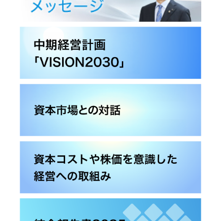
ビ、
ク
ト
ド
マ
サ
や
ラ
ネ
ス
株
イ
ジ
テ
価
ブ
メ
ナ
を
レ
ン
ビ
意
コ
ト
リ
識
ー
テ
し
ダ
ィ
た
沿
ー、
ト
経
革
カ
ッ
営
ー
プ
へ
オ
マ
の
ー
ル
取
デ
チ
り
ィ
ス
組
オ)
テ
み
ー
ク
オ
事
ホ
ー
業
ル
デ
概
ダ
ィ
要
ー
オ
方
針
IR
無
ポ
線
リ
会
通
シ
社
信
ー
情
報
除
ト