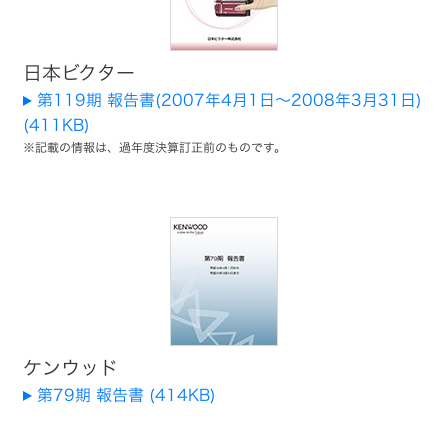
ジ
経
ビ
ェ
マ
営
ク
ネ
計
タ
リ
ジ
画
ー
日本ビクター
メ
ン
テ
第119期 報告書(2007年4月1日～2008年3月31日)
ト
事
オ
メ
業
ー
(411KB)
ッ
概
ィ
デ
セ
要
※記載の情報は、過年度決算訂正前のものです。
ィ
ー
オ
お
ト
ジ
会
問
ッ
社
い
プ
ワ
IR
概
合
コ
イ
ニ
要
わ
ミ
ヤ
ュ
せ
ッ
レ
ー
/
ト
ス
会
ス
Contact
メ
ス
社
Us
ン
ピ
案
ト
ー
IR
内
カ
カ
English
ー
レ
Site
JVC
経
ン
ケ
営
ダ
ン
ア
ケンウッド
体
ー
ウ
ク
制
ッ
セ
第79期 報告書 (414KB)
ド
サ
IR
グ
リ
グ
資
ル
ー
ル
料
ー