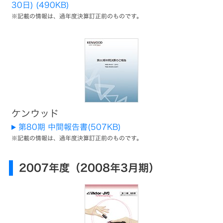
情
30日) (490KB)
ー
※記載の情報は、過年度決算訂正前のものです。
報
ビ
デ
株
マ
オ
ネ
カ
ジ
メ
主・
メ
ラ
ン
投
ト
メ
ヘ
ッ
ッ
資
セ
ド
ー
ホ
ジ
ン・
家
ケンウッド
イ
ヤ
情
企
第80期 中間報告書(507KB)
ホ
業
ン
※記載の情報は、過年度決算訂正前のものです。
理
報
念
ポ
ー
サ
個
私
2007年度（2008年3月期）
タ
人
た
ブ
投
ち
ス
ル
資
の
電
家
ブ
源
テ
の
ラ
皆
ン
様
ド
プ
ナ
へ
ロ