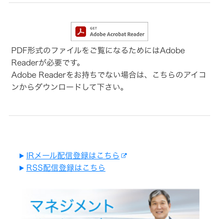
ー
プ
プ
ス
の
業
体
ポ
サ
績・
制・
ー
ス
財
組
ツ
テ
務
織
コ
ナ
図
ミ
ビ
PDF形式のファイルをご覧になるためにはAdobe
ュ
株
リ
ニ
式
コ
テ
Readerが必要です。
ケ
情
ー
ィ
ー
報
Adobe Readerをお持ちでない場合は、こちらのアイコ
ポ
シ
レ
ガ
ンからダウンロードして下さい。
ョ
ー
経
バ
ン
ト
営
ナ
ア
ガ
計
ン
プ
バ
画
ス
リ
ナ
(G)
ン
ス
資
KENWOOD
本
経
ト
市
済
ッ
事
場
プ
業
IRメール配信登録はこちら
と
等
環
の
RSS配信登録はこちら
の
境
カ
対
リ
(E)
ー
話
ス
用
ク
品
社
資
(カ
会
本
ー
リ
(S)
コ
ナ
ス
ス