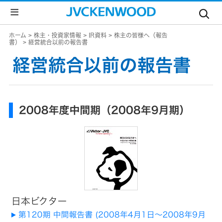
個
ホーム
株主・投資家情報
IR資料
株主の皆様へ（報告
書）
経営統合以前の報告書
人
経営統合以前の報告書
の
お
客
2008年度中間期（2008年9月期）
様
法
JVC
人
ト
の
ッ
お
プ
客
様
ド
ラ
会
イ
ブ
日本ビクター
レ
社
コ
第120期 中間報告書 (2008年4月1日～2008年9月
ー
ダ