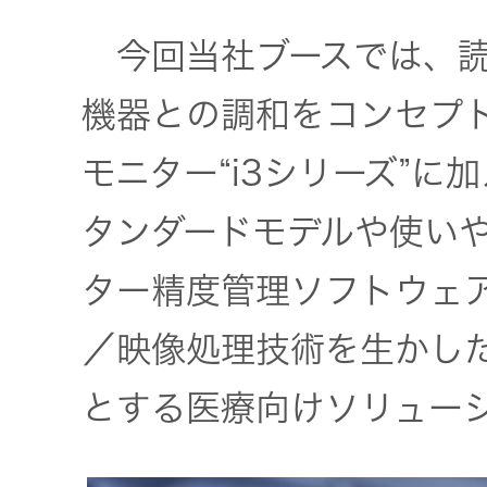
社会 (S)
の対話
スク
KENWOOD
今回当社ブースでは、読
トップ
サステナ
資本コスト
リスクマネ
機器との調和をコンセプト
ビリティ
や株価を意
ジメント
トップ
識した経営
カー用品
モニター“i3シリーズ”
への取り組
(カーナ
み
ビ、ドラ
沿革
タンダードモデルや使い
イブレコ
ター精度管理ソフトウェ
ーダー、
事業概要
マルチステ
カーオー
ークホルダ
／映像処理技術を生かし
ディオ)
ー方針
IRポリシー
とする医療向けソリュー
オーディ
会社情報
アナリスト
オ
トップ