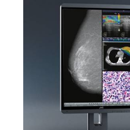
EXOFIELD
頭外定位
音場処理
技術
個人のお
客様 トッ
プ