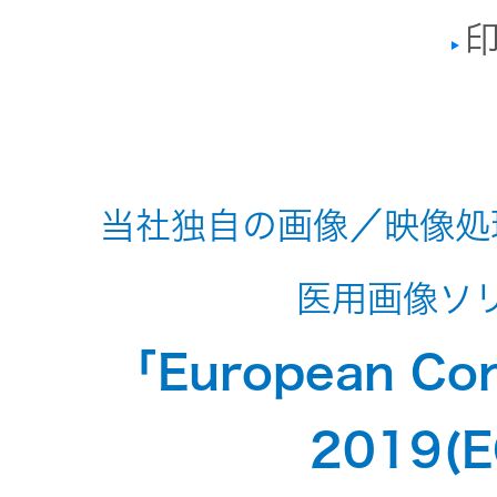
トメッセー
メラ
印
ジ
情報
ヘッドホ
企業理念
ン・イヤ
ホン
個人投資家
サステナビリ
私たちのブ
の皆様へ
当社独自の画像／映像処
ランド
ポータブ
ル電源
医用画像ソ
ティ
マネジメン
経営計画
トメッセー
プロジェ
「European Con
ジ
トップコミ
クター
事業概要
お問い合わせ
ットメント
2019(E
/ Contact Us
IRニュース
オーディ
会社概要