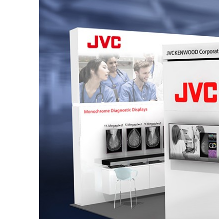
一覧
無線通信
ニュースリ
よくあるご
リース
質問
除菌消臭
装置
採用情報
IRに関する
お問い合わ
ポータブ
せ
新卒採用
ル電源
用語集
中途採用
Victor トッ
プ
株主・投
障がい者
資家情報
採用
プロジェ