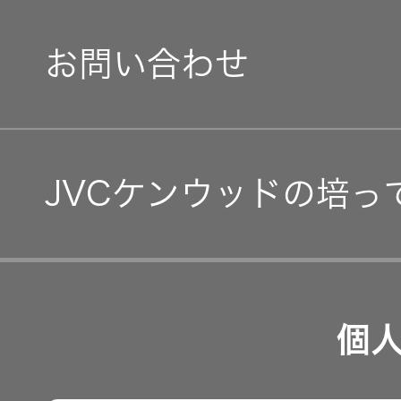
経営体制
IRニュース
お問い合わせ
グループ体制・組織図
IRカレンダー
コーポレート・ガバナン
IR資料
JVCケンウッドの培っ
事業等のリスク
経営計画
リスクマネジメント
つながる価値の創出 〜
業績・財務
個
沿革
可視化と認識の高度化 
株式情報