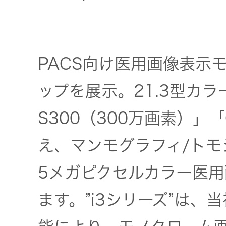
器）
ワイヤレ
スシアタ
PACS向け医用画像表示モ
ーシステ
ム
ップを展示。21.3型カラ
S300（300万画素）」「
ワイヤレ
ススピー
え、マンモグラフィ/ト
カー
5メガピクセルカラー医
イヤープ
ます。”i3シリーズ”は
ラグ