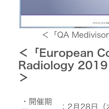
＜「QA Medivis
＜「European Co
Radiology 201
＞
・開催期
：2月28日（