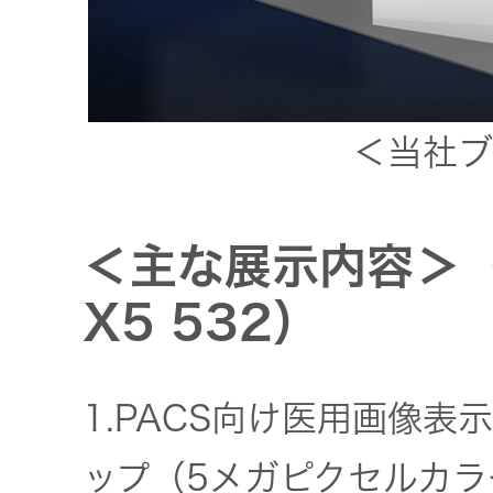
トップ
クター
オープン
カンパニ
オーディ
ー
オコンポ
＜当社ブ
採用情報
ヘッドホ
トップ
ン・イヤ
＜主な展示内容＞（
ホン
X5 532）
ワイヤレ
スボイス
1.PACS向け医用画像表
レシーバ
ー（集音
ップ（5メガピクセルカ