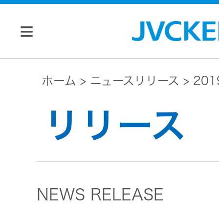
個人のお客様
ホーム
ニュースリリース
20
JVC トップ
リリース
法人のお客様
ドライブ
レコーダ
会社情報
ー
NEWS RELEASE
マネジメン
ビデオカ
株主・投資家