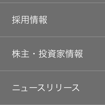
トップコミットメント
私たちのブランド
採用情報
JVCケンウッドグループ
経営計画
新卒採用
ガバナンス(G)
事業概要
株主・投資家情報
中途採用
経済
会社概要
個人投資家の皆様へ
障がい者採用
環境(E)
ニュースリリース
会社案内
マネジメントメッセージ
オープンカンパニー
社会(S)