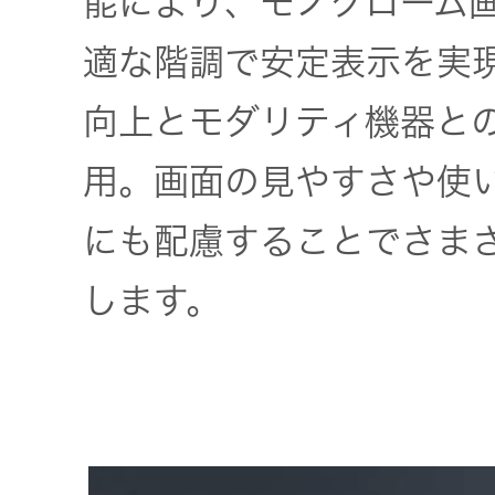
能により、モノクローム
オルゴー
適な階調で安定表示を実
ル
向上とモダリティ機器と
音場特性
用。画面の見やすさや使
カスタム
サービス
にも配慮することでさま
(WiZMUSIC
トップ)
します。
技術情報
K2
TECHNOLOGY