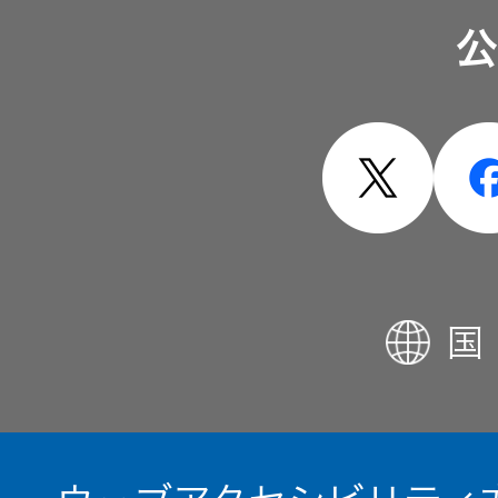
公
製品・システム
国