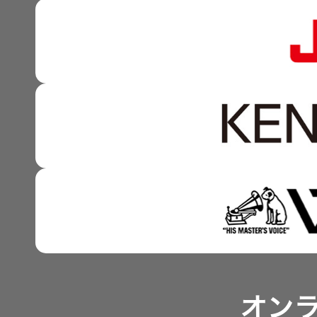
マルチステークホルダー
感性に訴える音づくり 
資本市場との対話
強みを支える基盤技術 
資本コストや株価を意識
技術と感性をつなぐ融合
事業概要
IRポリシー
アナリスト一覧
オン