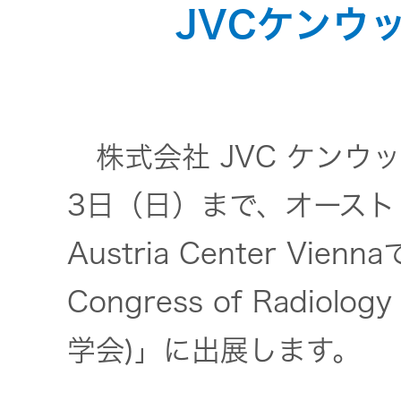
JVCケンウ
オ
JVCケンウ
IRカレンダ
ッドグルー
English Site
ー
会社案内
プの
ワイヤレ
サステナビ
ススピー
リティ
IR資料
経営体制
カー
株式会社 JVC ケンウ
ガバナンス
業績・財務
グループ体
アクセサ
3日（日）まで、オース
(G)
制・組織図
リー
Austria Center Vie
株式情報
経済
コーポレー
スポーツ
Congress of Radiol
トガバナン
経営計画
コミュニ
ス
環境 (E)
ケーショ
学会)」に出展します。
ンアプリ
資本市場と
事業等のリ