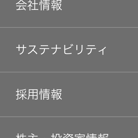
会社情報
マネジメントメッセージ
サステナビリティ
企業理念
トップコミットメント
私たちのブランド
採用情報
JVCケンウッドグループ
経営計画
新卒採用
ガバナンス(G)
事業概要