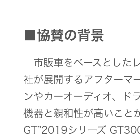
トップ
クター
オープン
カンパニ
オーディ
■協賛の背景
ー
オコンポ
市販車をベースとしたレース
採用情報
ヘッドホ
トップ
ン・イヤ
社が展開するアフターマ
ホン
ンやカーオーディオ、ド
ワイヤレ
機器と親和性が高いことか
スボイス
レシーバ
GT”2019シリーズ GT
ー（集音