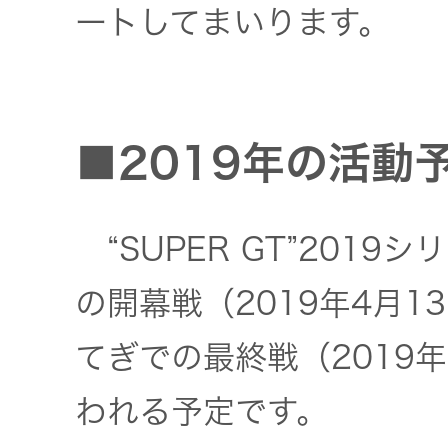
器）
ートしてまいります。
ワイヤレ
スシアタ
ーシステ
■2019年の活動
ム
ワイヤレ
“SUPER GT”201
ススピー
の開幕戦（2019年4月1
カー
てぎでの最終戦（2019年
イヤープ
ラグ
われる予定です。