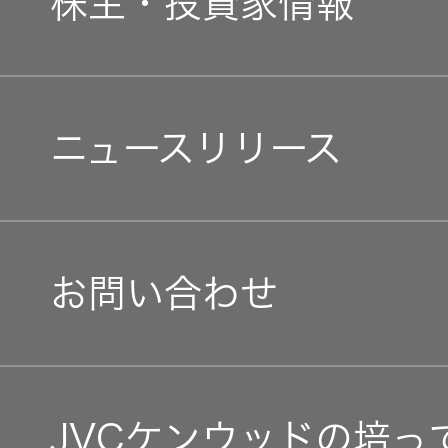
株主・投資家情報
中途採用
経済
会社概要
個人投資家の皆様へ
障がい者採用
環境(E)
ニュースリリース
会社案内
マネジメントメッセージ
オープンカンパニー
社会(S)
経営体制
IRニュース
お問い合わせ
グループ体制・組織図
IRカレンダー
コーポレート・ガバナン
IR資料
JVCケンウッドの培っ