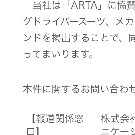
当社は「ARTA」に協
オルゴー
ル
グドライバースーツ、メ
ンドを掲出することで、
音場特性
カスタム
ってまいります。
サービス
(WiZMUSIC
トップ)
本件に関するお問い合わ
技術情報
【報道関係窓
株式会
K2
口】
ニケーシ
TECHNOLOGY