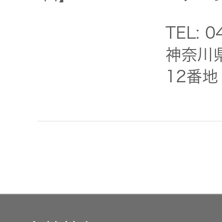
EXOFIELD
TEL: 
頭外定位
神奈川
音場処理
12番地
技術
個人のお
客様 トッ
プ