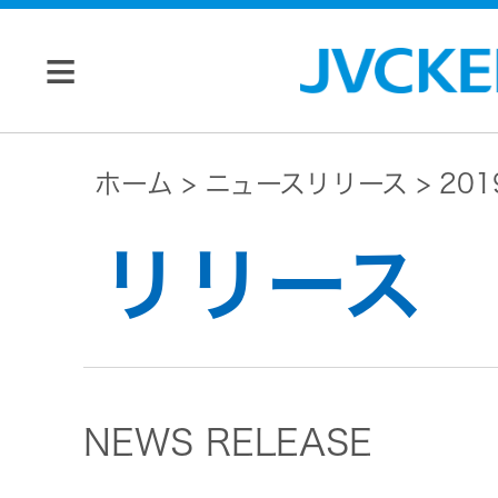
個人のお客様
ホーム
ニュースリリース
20
JVC トップ
リリース
法人のお客様
ドライブ
レコーダ
会社情報
ー
NEWS RELEASE
マネジメン
ビデオカ
株主・投資家