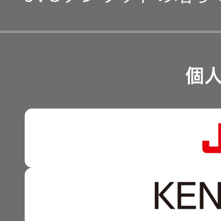
事業等のリスク
経営計画
リスクマネジメント
つながる価値の創出 〜
業績・財務
個
沿革
可視化と認識の高度化 
株式情報
マルチステークホルダー
感性に訴える音づくり 
資本市場との対話
強みを支える基盤技術 
資本コストや株価を意識
技術と感性をつなぐ融合
事業概要