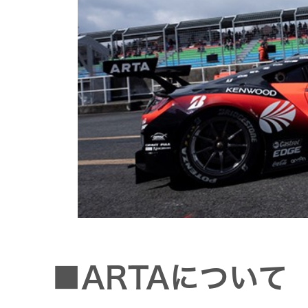
社会 (S)
の対話
スク
KENWOOD
トップ
サステナ
資本コスト
リスクマネ
ビリティ
や株価を意
ジメント
トップ
識した経営
カー用品
への取り組
(カーナ
み
ビ、ドラ
沿革
イブレコ
ーダー、
事業概要
マルチステ
カーオー
ークホルダ
ディオ)
ー方針
IRポリシー
■ARTAについて
オーディ
会社情報
アナリスト
オ
トップ