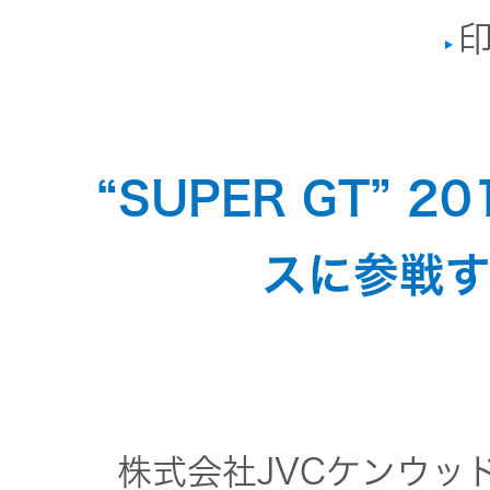
トメッセー
メラ
印
ジ
情報
ヘッドホ
企業理念
ン・イヤ
ホン
個人投資家
“SUPER GT” 
サステナビリ
私たちのブ
の皆様へ
ランド
ポータブ
スに参戦す
ル電源
ティ
マネジメン
経営計画
トメッセー
プロジェ
ジ
トップコミ
クター
事業概要
お問い合わせ
ットメント
/ Contact Us
IRニュース
株式会社JVCケンウッ
オーディ
会社概要