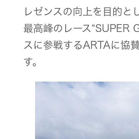
JVCケンウ
オ
IRカレンダ
レゼンスの向上を目的と
ッドグルー
English Site
ー
会社案内
プの
ワイヤレ
最高峰のレース“SUPER G
サステナビ
ススピー
リティ
IR資料
経営体制
スに参戦するARTAに協
カー
す。
ガバナンス
業績・財務
グループ体
アクセサ
(G)
制・組織図
リー
株式情報
経済
コーポレー
スポーツ
トガバナン
経営計画
コミュニ
ス
環境 (E)
ケーショ
ンアプリ
資本市場と
事業等のリ