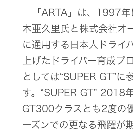
一覧
「ARTA」は、1997
無線通信
ニュースリ
よくあるご
木亜久里氏と株式会社オ
リース
質問
除菌消臭
に通用する日本人ドライ
装置
採用情報
IRに関する
上げたドライバー育成プ
お問い合わ
ポータブ
せ
としては“SUPER GT
新卒採用
ル電源
す。“SUPER GT” 20
用語集
中途採用
Victor トッ
GT300クラスとも2度の
プ
株主・投
障がい者
ーズンでの更なる飛躍が
資家情報
採用
プロジェ