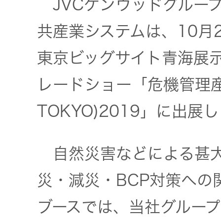
JVCケンウッドグループ
社会 (S)
の対話
スク
KENWOOD
共産業システムは、10月
トップ
サステナ
資本コスト
リスクマネ
ビリティ
や株価を意
東京ビッグサイト青海展
ジメント
トップ
識した経営
カー用品
レードショー「危機管理産業
への取り組
(カーナ
み
ビ、ドラ
沿革
TOKYO)2019」に出展
イブレコ
ーダー、
事業概要
マルチステ
カーオー
自然災害などによる甚大
ークホルダ
ディオ)
ー方針
IRポリシー
災・減災・BCP対策への
オーディ
会社情報
ブースでは、当社グルー
アナリスト
オ
トップ