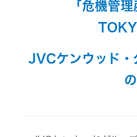
JVCケンウ
「危機管理産
オ
IRカレンダ
ッドグルー
English Site
ー
会社案内
プの
TOKY
ワイヤレ
サステナビ
ススピー
リティ
IR資料
経営体制
カー
JVCケンウッド
ガバナンス
業績・財務
グループ体
アクセサ
(G)
制・組織図
リー
の
株式情報
経済
コーポレー
スポーツ
トガバナン
経営計画
コミュニ
ス
環境 (E)
ケーショ
ンアプリ
資本市場と
事業等のリ