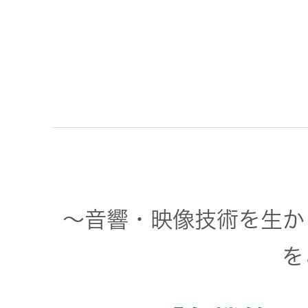
トメッセー
メラ
ジ
情報
ヘッドホ
企業理念
ン・イヤ
ホン
個人投資家
サステナビリ
私たちのブ
の皆様へ
ランド
ポータブ
ル電源
ティ
マネジメン
経営計画
トメッセー
～音響・映像技術を生か
プロジェ
ジ
トップコミ
クター
事業概要
を
お問い合わせ
ットメント
/ Contact Us
IRニュース
オーディ
会社概要