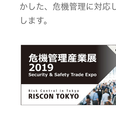
一覧
かした、危機管理に対応
無線通信
ニュースリ
します。
よくあるご
リース
質問
除菌消臭
装置
採用情報
IRに関する
お問い合わ
ポータブ
せ
新卒採用
ル電源
用語集
中途採用
Victor トッ
プ
株主・投
障がい者
資家情報
採用
プロジェ