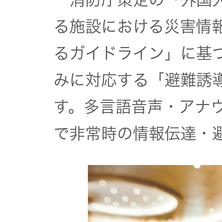
器）
る施設における災害情
ワイヤレ
るガイドライン」に基
スシアタ
ーシステ
みに対応する「避難誘
ム
す。多言語音声・アナ
ワイヤレ
で非常時の情報伝達・
ススピー
カー
イヤープ
ラグ