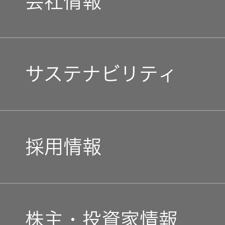
会社情報
マネジメントメッセージ
サステナビリティ
企業理念
トップコミットメント
私たちのブランド
採用情報
JVCケンウッドグループ
経営計画
新卒採用
ガバナンス(G)
事業概要
株主・投資家情報