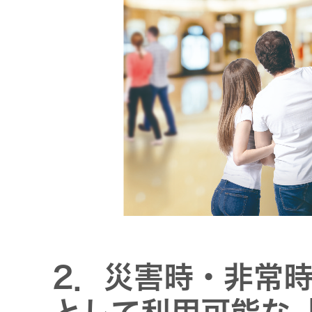
オルゴー
ル
音場特性
カスタム
サービス
(WiZMUSIC
トップ)
技術情報
2．災害時・非常
K2
TECHNOLOGY