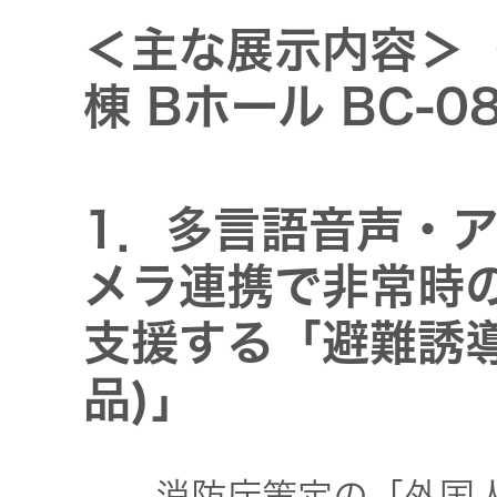
トップ
クター
＜主な展示内容＞
オープン
棟 Bホール BC-0
カンパニ
オーディ
ー
オコンポ
採用情報
1．多言語音声・
ヘッドホ
トップ
ン・イヤ
メラ連携で非常時
ホン
支援する「避難誘導
ワイヤレ
品)」
スボイス
レシーバ
ー（集音
消防庁策定の「外国人