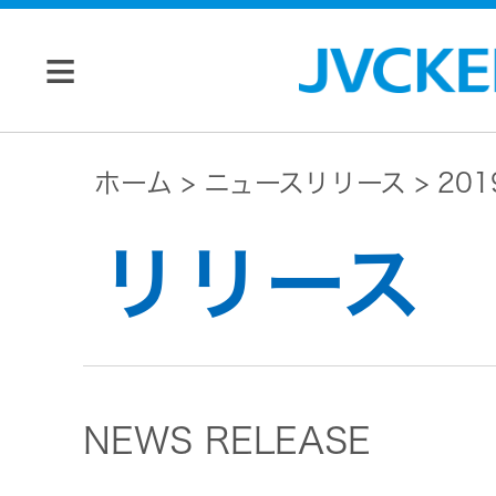
個人のお客様
ホーム
ニュースリリース
20
JVC トップ
リリース
法人のお客様
ドライブ
レコーダ
会社情報
ー
NEWS RELEASE
マネジメン
ビデオカ
株主・投資家