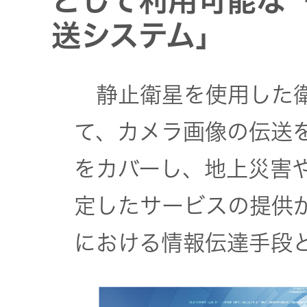
として利用可能な
送システム」
EXOFIELD
頭外定位
音場処理
静止衛星を使用した衛
技術
て、カメラ画像の伝送
個人のお
をカバーし、地上災害
客様 トッ
プ
定したサービスの提供
における情報伝達手段