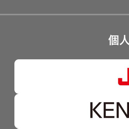
経営計画
リスクマネジメント
つながる価値の創出 〜
業績・財務
個
沿革
可視化と認識の高度化 
株式情報
マルチステークホルダー
感性に訴える音づくり 
資本市場との対話
強みを支える基盤技術 
資本コストや株価を意識
技術と感性をつなぐ融合
事業概要