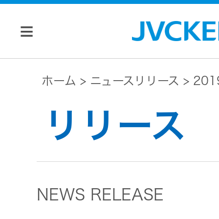
個人のお客様
ホーム
ニュースリリース
20
JVC トップ
リリース
法人のお客様
ドライブ
レコーダ
会社情報
ー
NEWS RELEASE
マネジメン
ビデオカ
株主・投資家