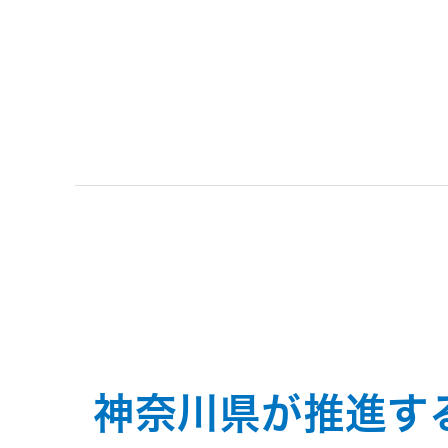
トメッセー
メラ
ジ
情報
ヘッドホ
企業理念
ン・イヤ
ホン
個人投資家
サステナビリ
私たちのブ
の皆様へ
ランド
ポータブ
ル電源
ティ
マネジメン
経営計画
トメッセー
プロジェ
ジ
トップコミ
クター
事業概要
お問い合わせ
ットメント
/ Contact Us
IRニュース
神奈川県が推進す
オーディ
会社概要