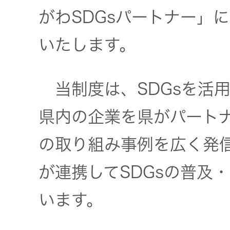
社会 (S)
の対話
スク
がわSDGsパートナー」
KENWOOD
トップ
サステナ
資本コスト
いたします。
リスクマネ
ビリティ
や株価を意
ジメント
トップ
識した経営
カー用品
当制度は、SDGsを活
への取り組
(カーナ
み
ビ、ドラ
沿革
県内の企業を県がパート
イブレコ
ーダー、
事業概要
の取り組み事例を広く発
マルチステ
カーオー
ークホルダ
ディオ)
が連携してSDGsの普及
ー方針
IRポリシー
います。
オーディ
会社情報
アナリスト
オ
トップ