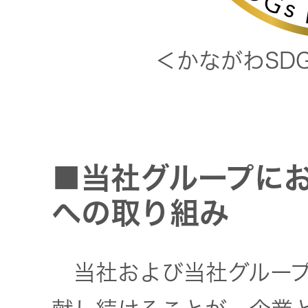
オルゴー
ル
＜かながわSD
音場特性
カスタム
サービス
(WiZMUSIC
■当社グループに
トップ)
への取り組み
技術情報
当社および当社グループ
K2
TECHNOLOGY