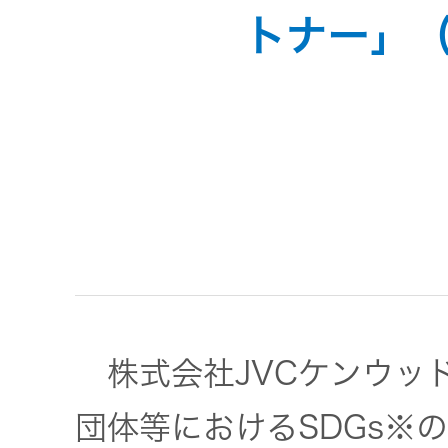
JVCケンウ
オ
トナー」
IRカレンダ
ッドグルー
English Site
ー
会社案内
プの
ワイヤレ
サステナビ
ススピー
リティ
IR資料
経営体制
カー
ガバナンス
業績・財務
グループ体
アクセサ
(G)
制・組織図
リー
株式情報
経済
コーポレー
スポーツ
トガバナン
経営計画
コミュニ
株式会社JVCケンウッ
ス
環境 (E)
ケーショ
ンアプリ
団体等におけるSDGs※
資本市場と
事業等のリ