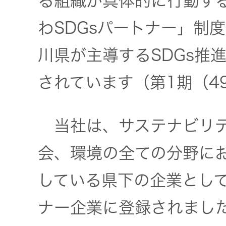
る組織が具体的に行動す
トップ
クター
わSDGsパートナー」制
オープン
カンパニ
オーディ
川県が主導するSDGs推
ー
オコンポ
されています（第1期（4
採用情報
ヘッドホ
トップ
ン・イヤ
当社は、サステナビリテ
ホン
会、環境の全ての分野にお
ワイヤレ
している県下の企業とし
スボイス
レシーバ
ナー企業に登録されまし
ー（集音