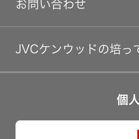
お問い合わせ
グループ体制・組織図
IRカレンダー
コーポレート・ガバナン
IR資料
JVCケンウッドの培っ
事業等のリスク
経営計画
リスクマネジメント
つながる価値の創出 〜
業績・財務
個
沿革
可視化と認識の高度化 
株式情報
マルチステークホルダー
感性に訴える音づくり 