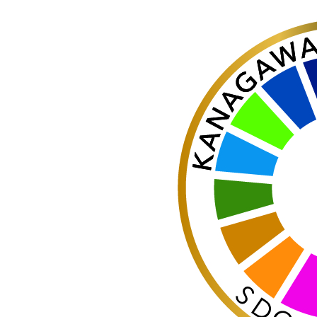
器）
ワイヤレ
スシアタ
ーシステ
ム
ワイヤレ
ススピー
カー
イヤープ
ラグ