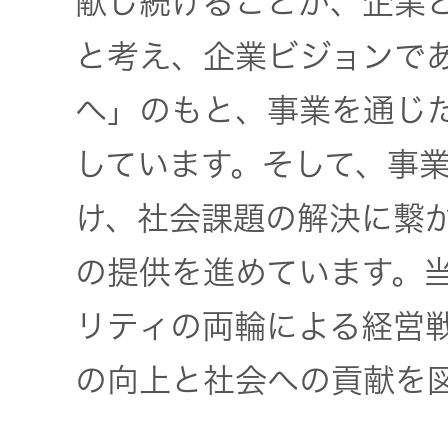
献し続けることが、企業
と考え、企業ビジョンで
EXOFIELD
頭外定位
へ」のもと、事業を通じ
音場処理
技術
しています。そして、事業
け、社会課題の解決に繋
個人のお
客様 トッ
の提供を進めています。
プ
リティの両輪による経営
の向上と社会への貢献を