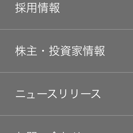
私たちのブランド
採用情報
JVCケンウッドグループ
経営計画
新卒採用
ガバナンス(G)
事業概要
株主・投資家情報
中途採用
経済
会社概要
個人投資家の皆様へ
障がい者採用
環境(E)
ニュースリリース
会社案内
マネジメントメッセージ
オープンカンパニー
社会(S)
経営体制
IRニュース