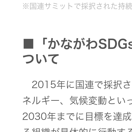
一覧
※国連サミットで採択された持
無線通信
ニュースリ
よくあるご
リース
質問
除菌消臭
■「かながわSDG
装置
採用情報
IRに関する
ついて
お問い合わ
ポータブ
せ
新卒採用
ル電源
2015年に国連で採択さ
用語集
中途採用
Victor トッ
ネルギー、気候変動とい
プ
2030年までに目標を達
株主・投
障がい者
資家情報
採用
プロジェ