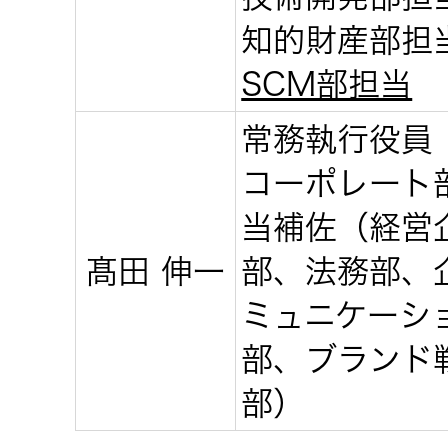
一覧
知的財産部担
無線通信
ニュースリ
SCM部担当
よくあるご
リース
質問
除菌消臭
常務執行役員
装置
採用情報
コーポレート
IRに関する
お問い合わ
当補佐（経営
ポータブ
せ
新卒採用
ル電源
髙田 伸一
部、法務部、
ミュニケーシ
用語集
中途採用
Victor トッ
部、ブランド
プ
株主・投
部）
障がい者
資家情報
採用
プロジェ