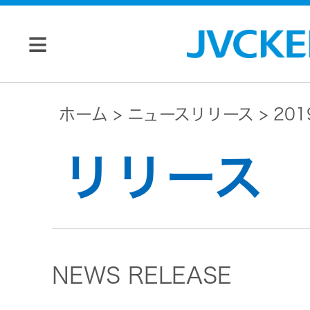
個人のお客様
ホーム
ニュースリリース
20
JVC トップ
リリース
法人のお客様
ドライブ
レコーダ
会社情報
ー
NEWS RELEASE
マネジメン
ビデオカ
株主・投資家