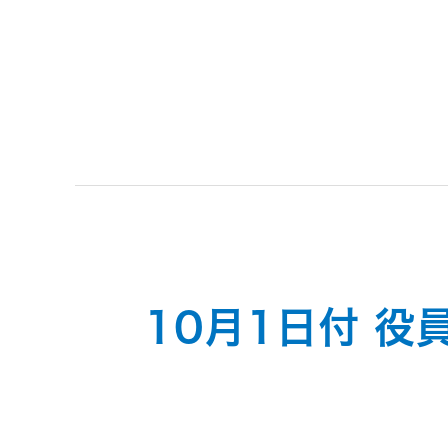
トメッセー
メラ
ジ
情報
ヘッドホ
企業理念
ン・イヤ
ホン
個人投資家
サステナビリ
私たちのブ
の皆様へ
ランド
ポータブ
ル電源
ティ
マネジメン
経営計画
トメッセー
10月1日付 
プロジェ
ジ
トップコミ
クター
事業概要
お問い合わせ
ットメント
/ Contact Us
IRニュース
オーディ
会社概要