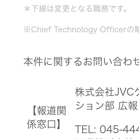
トップ
クター
＊下線は変更となる職務です。
オープン
カンパニ
※Chief Technology Officer
オーディ
ー
オコンポ
本件に関するお問い合わ
採用情報
ヘッドホ
トップ
ン・イヤ
ホン
株式会社JV
ワイヤレ
ション部 広報
【報道関
スボイス
レシーバ
係窓口】
TEL: 045-4
ー（集音