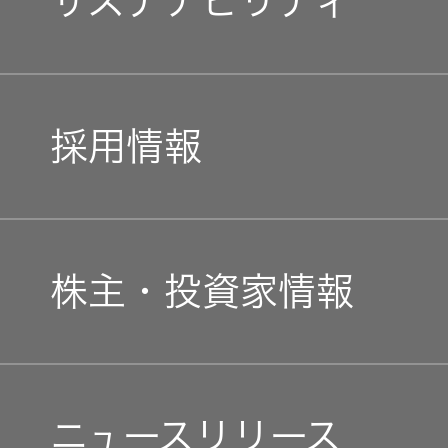
サステナビリティ
オルゴー
企業理念
ル
トップコミットメント
私たちのブランド
音場特性
採用情報
カスタム
JVCケンウッドグループ
経営計画
サービス
(WiZMUSIC
新卒採用
トップ)
ガバナンス(G)
事業概要
株主・投資家情報
中途採用
技術情報
経済
会社概要
個人投資家の皆様へ
K2
障がい者採用
環境(E)
ニュースリリース
会社案内
TECHNOLOGY