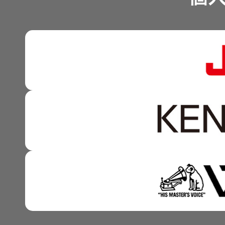
沿革
可視化と認識の高度化 
株式情報
マルチステークホルダー
感性に訴える音づくり 
資本市場との対話
強みを支える基盤技術 
資本コストや株価を意識
技術と感性をつなぐ融合
事業概要
IRポリシー
アナリスト一覧