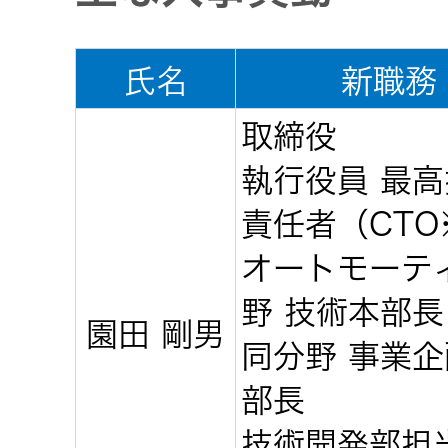
社会 (S)
の対話
スク
KENWOOD
トップ
氏名
新職務
サステナ
資本コスト
リスクマネ
ビリティ
や株価を意
ジメント
取締役
トップ
識した経営
カー用品
への取り組
(カーナ
執行役員 最
み
ビ、ドラ
沿革
責任者（CTO
イブレコ
ーダー、
オートモーテ
事業概要
マルチステ
カーオー
野 技術本部長
ークホルダ
ディオ)
園田 剛男
ー方針
IRポリシー
同分野 事業
部長
オーディ
会社情報
アナリスト
オ
技術開発部担
トップ