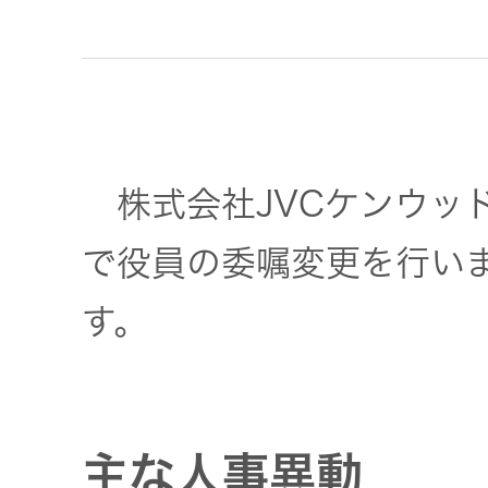
JVCケンウ
オ
IRカレンダ
ッドグルー
English Site
ー
会社案内
プの
ワイヤレ
サステナビ
ススピー
リティ
IR資料
経営体制
カー
株式会社JVCケンウッド
ガバナンス
業績・財務
グループ体
アクセサ
(G)
制・組織図
で役員の委嘱変更を行い
リー
株式情報
す。
経済
コーポレー
スポーツ
トガバナン
経営計画
コミュニ
ス
環境 (E)
ケーショ
ンアプリ
主な人事異動
資本市場と
事業等のリ