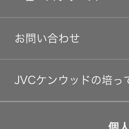
マネジメントメッセージ
オープンカンパニー
社会(S)
経営体制
EXOFIELD
頭外定位
IRニュース
音場処理
お問い合わせ
グループ体制・組織図
技術
IRカレンダー
コーポレート・ガバナン
個人のお
客様 トッ
IR資料
JVCケンウッドの培っ
プ
事業等のリスク
経営計画
リスクマネジメント
つながる価値の創出 〜
業績・財務
個