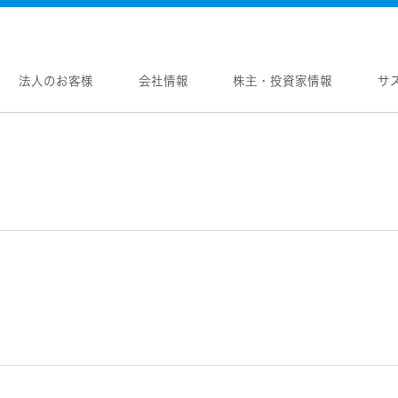
法人のお客様
会社情報
株主・投資家情報
サ
報
株主・投資家情報
サステナビリティ
採用情報
メントメッセージ
個人投資家の皆様へ
トップコミットメント
新卒採用
念
マネジメントメッセージ
JVCケンウッドグループの
中途採用
サステナビリティ
のブランド
IRニュース
障がい者採用
WOOD トップ
Victor トップ
ガバナンス(G)
画
IRカレンダー
オープンカンパニー
用品
プロジェクター
経済
ビ、ドライブレコーダー、
要
IR資料
オーディオコンポ
ディオ)
環境(E)
要
業績・財務
ヘッドホン・イヤホン
ディオ
社会(S)
内
株式情報
ワイヤレスボイスレシ
通信
（集音器）
制
経営計画
消臭装置
ワイヤレスシアターシ
プ体制・組織図
資本市場との対話
タブル電源
ワイヤレススピーカー
レートガバナンス
資本コストや株価を意識した経営への取り