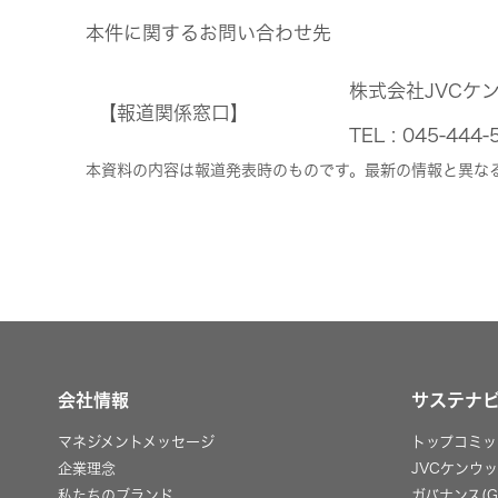
本件に関するお問い合わせ先
株式会社JVCケ
【報道関係窓口】
TEL : 045-
本資料の内容は報道発表時のものです。最新の情報と異な
会社情報
サステナ
マネジメントメッセージ
トップコミッ
企業理念
JVCケンウ
私たちのブランド
ガバナンス(G