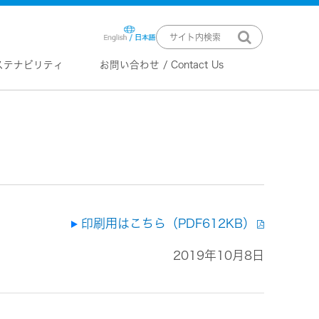
ステナビリティ
お問い合わせ / Contact Us
ニュースリリース
技術情報
K2 TECHNOLOGY
音源のデジタル化における高音質
化情報処理技術
EXOFIELD
頭外定位音場処理技術
印刷用はこちら（PDF612KB）
2019年10月8日
ーバー
ステム