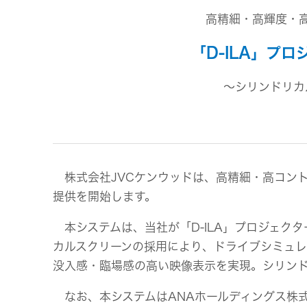
事業等
アクセサリー
高精細・高輝度・
リスク
スポーツコミュニケーションア
プリ
沿革
「D-ILA」プ
マルチ
～シリンドリカ
個人のお客様 トップ
株式会社JVCケンウッドは、高精細・高コント
提供を開始します。
本システムは、当社が「D-ILA」プロジェク
カルスクリーンの採用により、ドライブシミュレ
没入感・臨場感の高い映像表示を実現。シリン
なお、本システムはANAホールディングス株式会社