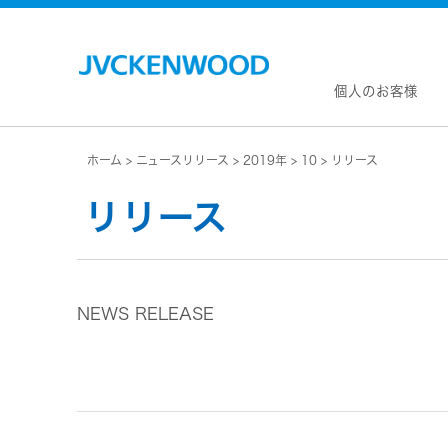
個人のお客様
ホーム
ニュースリリース
2019年
10
リリース
会社情
マネジ
リリース
企業理
私たち
KEN
JVCトップ
経営計
カー
ドライブレコーダー
(カーナ
事業概
ビデオカメラ
カーオー
NEWS RELEASE
会社概
ヘッドホン・イヤホン
オー
会社案
ポータブル電源
無線
経営体
プロジェクター
除菌
グルー
オーディオ
ポー
コーポ
ワイヤレススピーカー