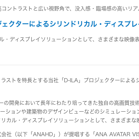
組み
イヤープラグ
のリスク
事業概要
高コントラストと広い視野角で、没入感・臨場感の高いリア
オルゴール
マネジメント
IRポリシー
音場特性カスタムサー
(WiZMUSICトップ)
ロジェクターによるシリンドリカル・ディスプ
アナリスト一覧
ステークホルダー方針
よくあるご質問
ル・ディスプレイソリューションとして、さまざまな映像
IRに関するお問い合わせ
用語集
ラストを特長とする当社「D-ILA」プロジェクターによる
ターの開発において長年にわたり培ってきた独自の高画質技
ーションや建築物のデザインビューなどのシミュレーショ
ドリカル・ディスプレイソリューションとして、さまざまな
（以下「ANAHD」）が提唱する「ANA AVATAR V