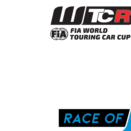
一覧
無線通信
ニュースリ
よくあるご
リース
質問
除菌消臭
装置
採用情報
IRに関する
お問い合わ
ポータブ
せ
新卒採用
ル電源
用語集
中途採用
Victor トッ
プ
株主・投
障がい者
資家情報
採用
プロジェ