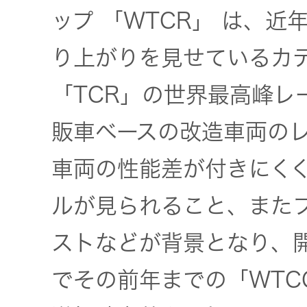
ップ 「WTCR」 は、
EXOFIELD
り上がりを見せているカ
頭外定位
音場処理
「TCR」の世界最高峰レ
技術
販車ベースの改造車両のレ
個人のお
車両の性能差が付きにく
客様 トッ
プ
ルが見られること、また
ストなどが背景となり、開
でその前年までの「WTC