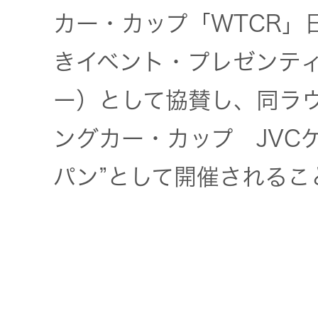
社会 (S)
の対話
スク
カー・カップ「WTCR」
KENWOOD
トップ
サステナ
資本コスト
きイベント・プレゼンテ
リスクマネ
ビリティ
や株価を意
ジメント
ー）として協賛し、同ラウン
トップ
識した経営
カー用品
への取り組
(カーナ
ングカー・カップ JVC
み
ビ、ドラ
沿革
イブレコ
パン”として開催されるこ
ーダー、
事業概要
マルチステ
カーオー
ークホルダ
ディオ)
ー方針
IRポリシー
オーディ
会社情報
アナリスト
オ
トップ