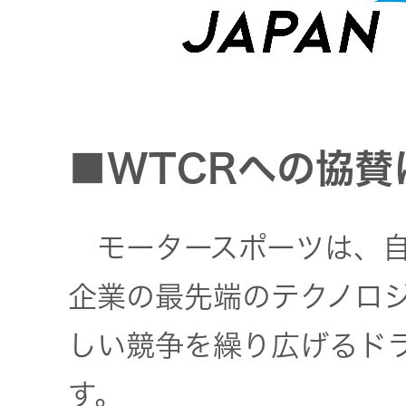
トップ
クター
オープン
カンパニ
オーディ
ー
オコンポ
■WTCRへの協賛
採用情報
ヘッドホ
トップ
ン・イヤ
ホン
モータースポーツは、自
企業の最先端のテクノロ
ワイヤレ
スボイス
しい競争を繰り広げるド
レシーバ
ー（集音
す。