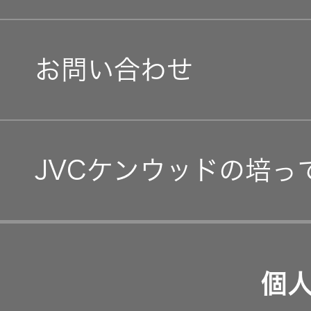
オープンカンパニー
社会(S)
経営体制
IRニュース
お問い合わせ
グループ体制・組織図
IRカレンダー
コーポレート・ガバナン
IR資料
JVCケンウッドの培っ
事業等のリスク
経営計画
リスクマネジメント
つながる価値の創出 〜
業績・財務
個
沿革
可視化と認識の高度化 