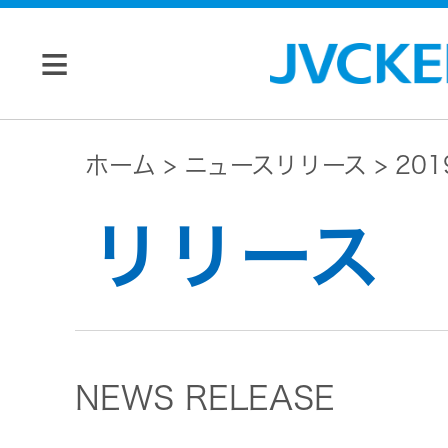
個人のお客様
ホーム
ニュースリリース
20
JVC トップ
リリース
法人のお客様
ドライブ
レコーダ
会社情報
ー
NEWS RELEASE
マネジメン
ビデオカ
株主・投資家