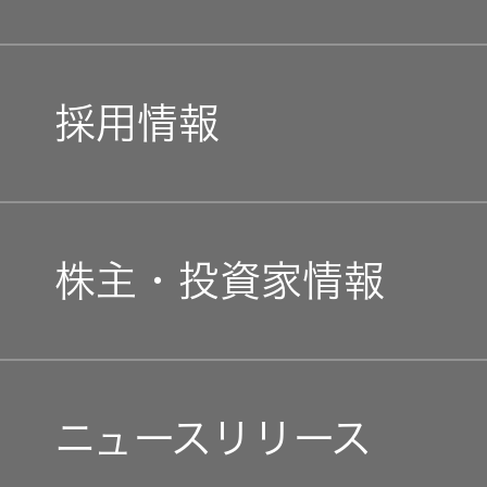
企業理念
トップコミットメント
私たちのブランド
採用情報
JVCケンウッドグループ
経営計画
新卒採用
ガバナンス(G)
事業概要
株主・投資家情報
中途採用
経済
会社概要
個人投資家の皆様へ
障がい者採用
環境(E)
ニュースリリース
会社案内
マネジメントメッセージ