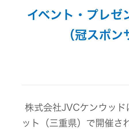
JVCケンウ
オ
IRカレンダ
ッドグルー
イベント・プレゼ
English Site
ー
会社案内
プの
ワイヤレ
サステナビ
（冠スポン
ススピー
リティ
IR資料
経営体制
カー
ガバナンス
業績・財務
グループ体
アクセサ
(G)
制・組織図
リー
株式情報
経済
コーポレー
スポーツ
トガバナン
経営計画
コミュニ
株式会社JVCケンウッド
ス
環境 (E)
ケーショ
ンアプリ
ット（三重県）で開催される
資本市場と
事業等のリ