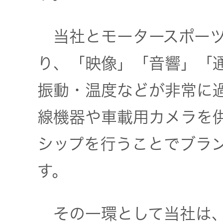
器）
当社とモータースポーツ
ワイヤレ
スシアタ
り、「映像」「音響」「
ーシステ
ム
振動・温度などが非常に
線機器や車載用カメラを
ワイヤレ
ススピー
シップを行うことでブラ
カー
す。
イヤープ
ラグ
その一環として当社は、F