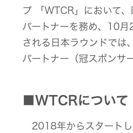
プ 「WTCR」において
オルゴー
ル
パートナーを務め、10月
音場特性
される日本ラウンドでは
カスタム
パートナー（冠スポンサ
サービス
(WiZMUSIC
トップ)
■WTCRについて
技術情報
K2
2018年からスタートし
TECHNOLOGY