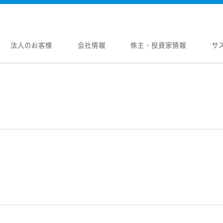
法人のお客様
会社情報
株主・投資家情報
サ
報
株主・投資家情報
サステナビリティ
採用情報
メントメッセージ
個人投資家の皆様へ
トップコミットメント
新卒採用
念
マネジメントメッセージ
JVCケンウッドグループの
中途採用
サステナビリティ
のブランド
IRニュース
障がい者採用
WOOD トップ
Victor トップ
ガバナンス(G)
画
IRカレンダー
オープンカンパニー
用品
プロジェクター
経済
ビ、ドライブレコーダー、
要
IR資料
オーディオコンポ
ディオ)
環境(E)
要
業績・財務
ヘッドホン・イヤホン
ディオ
社会(S)
内
株式情報
ワイヤレスボイスレシ
通信
（集音器）
制
経営計画
消臭装置
ワイヤレスシアターシ
プ体制・組織図
資本市場との対話
タブル電源
ワイヤレススピーカー
レートガバナンス
資本コストや株価を意識した経営への取り