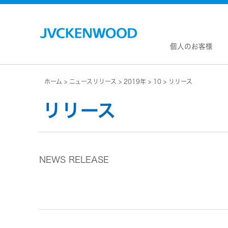
個人のお客様
ホーム
ニュースリリース
2019年
10
リリース
会社情
マネジ
リリース
企業理
私たち
KEN
JVCトップ
経営計
カー
ドライブレコーダー
(カーナ
事業概
ビデオカメラ
カーオー
NEWS RELEASE
会社概
ヘッドホン・イヤホン
オー
会社案
ポータブル電源
無線
経営体
プロジェクター
除菌
グルー
オーディオ
ポー
コーポ
ワイヤレススピーカー