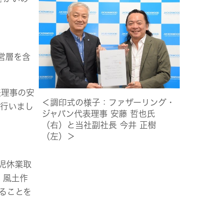
営層を含
表理事の安
＜調印式の様子：ファザーリング・
を行いまし
ジャパン代表理事 安藤 哲也氏
（右）と当社副社長 今井 正樹
（左）＞
児休業取
・風土作
ることを