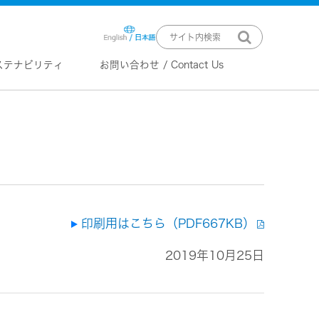
ステナビリティ
お問い合わせ / Contact Us
ニュースリリース
技術情報
K2 TECHNOLOGY
音源のデジタル化における高音質
化情報処理技術
EXOFIELD
頭外定位音場処理技術
印刷用はこちら（PDF667KB）
2019年10月25日
ーバー
ステム