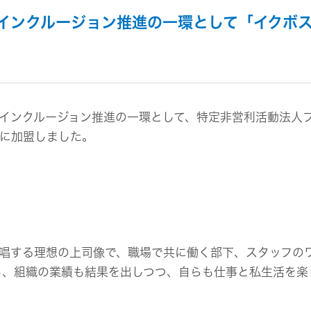
組み
イヤープラグ
のリスク
事業概要
インクルージョン推進の一環として「イクボ
オルゴール
マネジメント
IRポリシー
音場特性カスタムサー
(WiZMUSICトップ)
アナリスト一覧
ステークホルダー方針
よくあるご質問
IRに関するお問い合わせ
用語集
インクルージョン推進の一環として、特定非営利活動法人
」に加盟しました。
唱する理想の上司像で、職場で共に働く部下、スタッフの
ら、組織の業績も結果を出しつつ、自らも仕事と私生活を楽