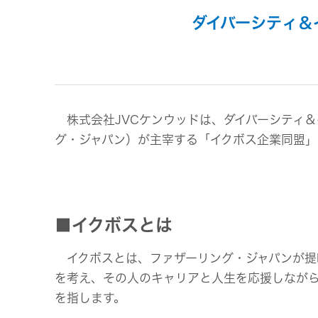
事業等
アクセサリー
ダイバーシティ＆
リスク
スポーツコミュニケーションア
プリ
沿革
マルチ
個人のお客様 トップ
株式会社JVCケンウッドは、ダイバーシティ＆
グ・ジャパン）が主宰する「イクボス企業同盟
■イクボスとは
イクボスとは、ファザーリング・ジャパンが提
を考え、その人のキャリアと人生を応援しなが
を指します。