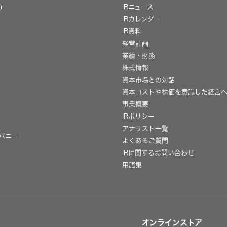
)
IRニュース
IRカレンダー
IR資料
経営計画
業績・財務
株式情報
資本市場との対話
資本コストや株価を意識した経営
事業概要
IRポリシー
用
アナリスト一覧
パニー
よくあるご質問
IRに関するお問い合わせ
用語集
オンラインストア