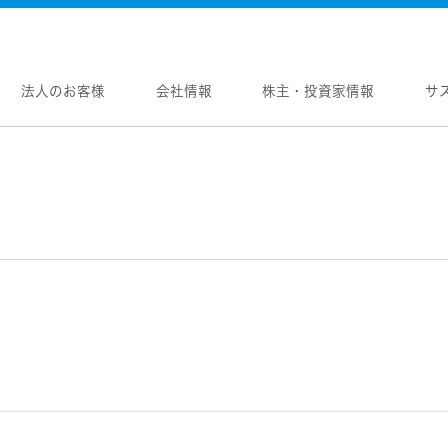
法人のお客様
会社情報
株主・投資家情報
サ
報
株主・投資家情報
サステナビリティ
採用情報
メントメッセージ
個人投資家の皆様へ
トップコミットメント
新卒採用
念
マネジメントメッセージ
JVCケンウッドグループの
中途採用
サステナビリティ
のブランド
IRニュース
障がい者採用
WOOD トップ
Victor トップ
ガバナンス(G)
画
IRカレンダー
オープンカンパニー
用品
プロジェクター
経済
ビ、ドライブレコーダー、
要
IR資料
オーディオコンポ
ディオ)
環境(E)
要
業績・財務
ヘッドホン・イヤホン
ディオ
社会(S)
内
株式情報
ワイヤレスボイスレシ
通信
（集音器）
制
経営計画
消臭装置
ワイヤレスシアターシ
プ体制・組織図
資本市場との対話
タブル電源
ワイヤレススピーカー
レートガバナンス
資本コストや株価を意識した経営への取り