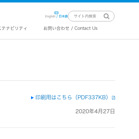
ステナビリティ
お問い合わせ / Contact Us
ニュースリリース
技術情報
K2 TECHNOLOGY
音源のデジタル化における高音質
化情報処理技術
EXOFIELD
頭外定位音場処理技術
印刷用はこちら（PDF337KB）
2020年4月27日
ーバー
ステム