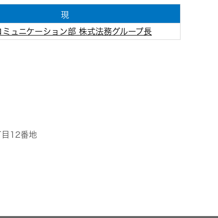
現
コミュニケーション部 株式法務グループ長
丁目12番地