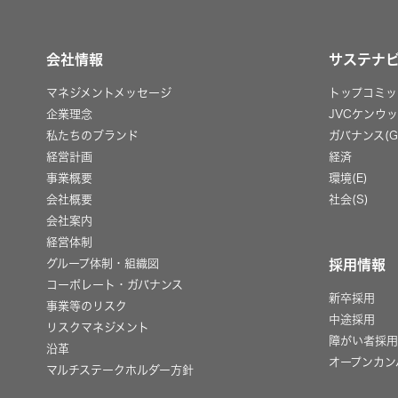
会社情報
サステナ
マネジメントメッセージ
トップコミッ
企業理念
JVCケンウ
私たちのブランド
ガバナンス(G
経営計画
経済
事業概要
環境(E)
会社概要
社会(S)
会社案内
経営体制
グループ体制・組織図
採用情報
コーポレート・ガバナンス
新卒採用
事業等のリスク
中途採用
リスクマネジメント
障がい者採
沿革
オープンカン
マルチステークホルダー方針