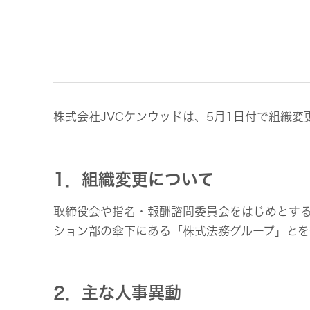
事業等
アクセサリー
リスク
スポーツコミュニケーションア
プリ
沿革
マルチ
個人のお客様 トップ
株式会社JVCケンウッドは、5月1日付で組織
1．組織変更について
取締役会や指名・報酬諮問委員会をはじめとす
ション部の傘下にある「株式法務グループ」とを
2．主な人事異動