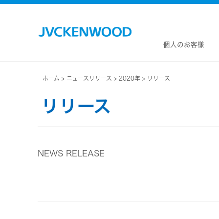
個人のお客様
ホーム
ニュースリリース
2020年
リリース
会社情
マネジ
リリース
企業理
私たち
KEN
JVCトップ
経営計
カー
ドライブレコーダー
(カーナ
事業概
ビデオカメラ
カーオー
NEWS RELEASE
会社概
ヘッドホン・イヤホン
オー
会社案
ポータブル電源
無線
経営体
プロジェクター
除菌
グルー
オーディオ
ポー
コーポ
ワイヤレススピーカー