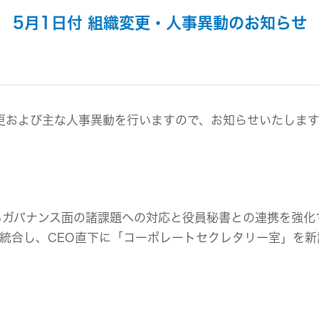
組み
イヤープラグ
のリスク
事業概要
5月1日付 組織変更・人事異動のお知らせ
オルゴール
マネジメント
IRポリシー
音場特性カスタムサー
(WiZMUSICトップ)
アナリスト一覧
ステークホルダー方針
よくあるご質問
IRに関するお問い合わせ
用語集
変更および主な人事異動を行いますので、お知らせいたします
るガバナンス面の諸課題への対応と役員秘書との連携を強化
統合し、CEO直下に「コーポレートセクレタリー室」を新