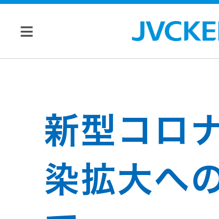
個人のお客様
JVC トップ
法人のお客様
新型コロ
ドライブ
レコーダ
会社情報
染拡大へ
ー
マネジメン
ビデオカ
株主・投資家