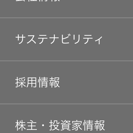
器）
ワイヤレ
マネジメントメッセージ
スシアタ
サステナビリティ
ーシステ
ム
企業理念
トップコミットメント
ワイヤレ
私たちのブランド
採用情報
ススピー
カー
JVCケンウッドグループ
経営計画
イヤープ
新卒採用
ガバナンス(G)
事業概要
ラグ
株主・投資家情報