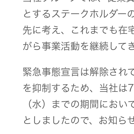
JVCケンウ
オ
IRカレンダ
ッドグルー
とするステークホルダー
English Site
ー
会社案内
プの
ワイヤレ
先に考え、これまでも在
サステナビ
ススピー
リティ
IR資料
経営体制
カー
がら事業活動を継続して
ガバナンス
業績・財務
グループ体
アクセサ
(G)
制・組織図
緊急事態宣言は解除され
リー
株式情報
を抑制するため、当社は7
経済
コーポレー
スポーツ
トガバナン
（水）までの期間におい
経営計画
コミュニ
ス
環境 (E)
ケーショ
としましたので、お知ら
ンアプリ
資本市場と
事業等のリ