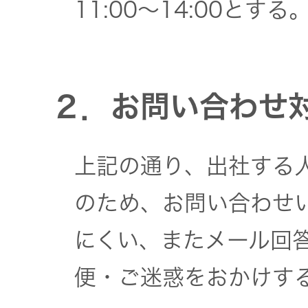
一覧
11:00～14:00とする
無線通信
ニュースリ
よくあるご
リース
質問
除菌消臭
２．お問い合わせ
装置
採用情報
IRに関する
お問い合わ
ポータブ
上記の通り、出社する
せ
新卒採用
ル電源
のため、お問い合わせ
用語集
中途採用
Victor トッ
にくい、またメール回
プ
株主・投
便・ご迷惑をおかけす
障がい者
資家情報
採用
プロジェ