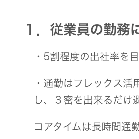
社会 (S)
の対話
スク
KENWOOD
トップ
サステナ
資本コスト
１．従業員の勤務
リスクマネ
ビリティ
や株価を意
ジメント
トップ
識した経営
カー用品
への取り組
(カーナ
・5割程度の出社率を
み
ビ、ドラ
沿革
イブレコ
ーダー、
・通勤はフレックス活
事業概要
マルチステ
カーオー
ークホルダ
し、３密を出来るだけ
ディオ)
ー方針
IRポリシー
オーディ
コアタイムは長時間通
会社情報
アナリスト
オ
トップ