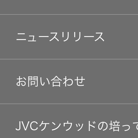
中途採用
経済
オルゴー
会社概要
ル
個人投資家の皆様へ
障がい者採用
環境(E)
ニュースリリース
会社案内
音場特性
マネジメントメッセージ
カスタム
オープンカンパニー
社会(S)
経営体制
サービス
(WiZMUSIC
IRニュース
トップ)
お問い合わせ
グループ体制・組織図
IRカレンダー
技術情報
コーポレート・ガバナン
IR資料
JVCケンウッドの培っ
K2
事業等のリスク
TECHNOLOGY