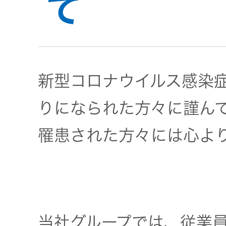
て
トメッセー
メラ
ジ
情報
ヘッドホ
企業理念
ン・イヤ
ホン
新型コロナウイルス感染症（
個人投資家
サステナビリ
私たちのブ
の皆様へ
ランド
りになられた方々に謹ん
ポータブ
ル電源
罹患された方々には心よ
ティ
マネジメン
経営計画
トメッセー
プロジェ
ジ
トップコミ
クター
事業概要
お問い合わせ
ットメント
/ Contact Us
IRニュース
オーディ
会社概要
当社グループでは、従業