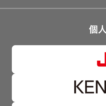
経営計画
リスクマネジメント
EXOFIELD
つながる価値の創出 〜
頭外定位
業績・財務
個
音場処理
沿革
可視化と認識の高度化 
技術
株式情報
マルチステークホルダー
感性に訴える音づくり 
個人のお
客様 トッ
資本市場との対話
プ
強みを支える基盤技術 
資本コストや株価を意識
技術と感性をつなぐ融合
事業概要