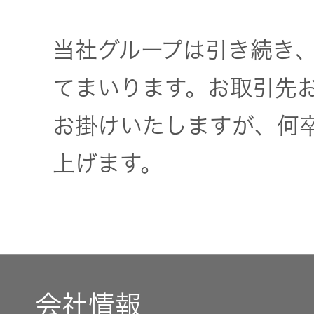
トップ
クター
オープン
当社グループは引き続き
カンパニ
オーディ
てまいります。お取引先
ー
オコンポ
お掛けいたしますが、何
採用情報
ヘッドホ
トップ
ン・イヤ
上げます。
ホン
ワイヤレ
スボイス
レシーバ
ー（集音
会社情報