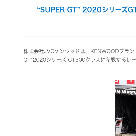
事業等
アクセサリー
“SUPER GT” 2020シリー
リスク
スポーツコミュニケーションア
プリ
沿革
マルチ
個人のお客様 トップ
株式会社JVCケンウッドは、KENWOODブラ
GT”2020シリーズ GT300クラスに参戦する