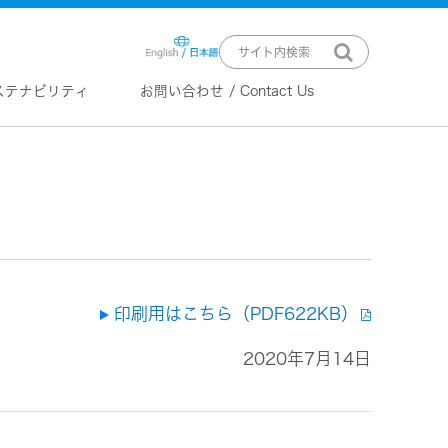
ステナビリティ
お問い合わせ / Contact Us
ニュースリリース
技術情報
K2 TECHNOLOGY
音源のデジタル化における高音質
化情報処理技術
EXOFIELD
頭外定位音場処理技術
印刷用はこちら（PDF622KB）
2020年7月14日
ーバー
ステム