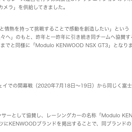
ドカメラ」を供給してきました。
熱を持って挑戦することで感動を創造したい」という「Modu
々へ」のもと、昨年と一昨年に引き続き同チームへ協賛する
同様に「Modulo KENWOOD NSX GT3」となり
ドウェイでの開幕戦（2020年7月18日～19日）から同じく富
スポンサーとして協賛し、レーシングカーの名称「Modulo KE
ツにKENWOODブランドを掲出することで、同ブランド