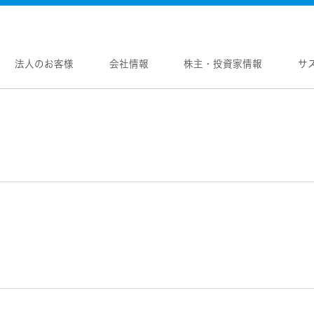
法人のお客様
会社情報
株主・投資家情報
サ
報
株主・投資家情報
サステナビリティ
採用情報
メントメッセージ
個人投資家の皆様へ
トップコミットメント
新卒採用
念
マネジメントメッセージ
JVCケンウッドグループの
中途採用
サステナビリティ
のブランド
IRニュース
障がい者採用
WOOD トップ
Victor トップ
ガバナンス(G)
画
IRカレンダー
オープンカンパニー
用品
プロジェクター
経済
ビ、ドライブレコーダー、
要
IR資料
オーディオコンポ
ディオ)
環境(E)
要
業績・財務
ヘッドホン・イヤホン
ディオ
社会(S)
内
株式情報
ワイヤレスボイスレシ
通信
（集音器）
制
経営計画
消臭装置
ワイヤレスシアターシ
プ体制・組織図
資本市場との対話
タブル電源
ワイヤレススピーカー
レートガバナンス
資本コストや株価を意識した経営への取り