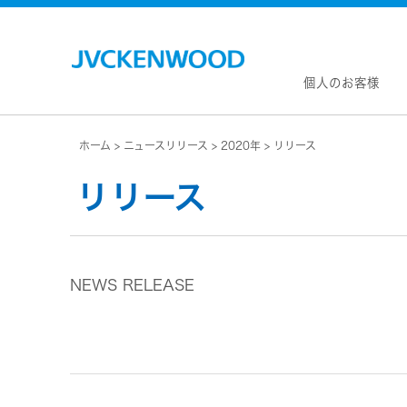
個人のお客様
ホーム
ニュースリリース
2020年
リリース
会社情
マネジ
リリース
企業理
私たち
KEN
JVCトップ
経営計
カー
ドライブレコーダー
(カーナ
事業概
ビデオカメラ
カーオー
NEWS RELEASE
会社概
ヘッドホン・イヤホン
オー
会社案
ポータブル電源
無線
経営体
プロジェクター
除菌
グルー
オーディオ
ポー
コーポ
ワイヤレススピーカー