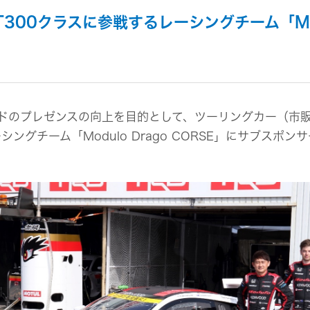
組み
イヤープラグ
のリスク
事業概要
ズGT300クラスに参戦するレーシングチーム「Mod
オルゴール
マネジメント
IRポリシー
音場特性カスタムサー
(WiZMUSICトップ)
アナリスト一覧
ステークホルダー方針
よくあるご質問
IRに関するお問い合わせ
用語集
ンドのプレゼンスの向上を目的として、ツーリングカー（市販
レーシングチーム「Modulo Drago CORSE」にサブ