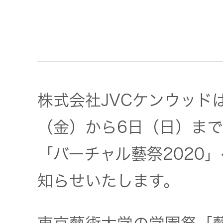
JVCケンウ
オ
IRカレンダ
ッドグルー
English Site
ー
会社案内
プの
ワイヤレ
サステナビ
ススピー
リティ
IR資料
経営体制
カー
株式会社JVCケンウッド
ガバナンス
業績・財務
グループ体
アクセサ
(G)
制・組織図
リー
（金）から6日（日）ま
株式情報
「バーチャル藝祭2020
経済
コーポレー
スポーツ
トガバナン
経営計画
コミュニ
知らせいたします。
ス
環境 (E)
ケーショ
ンアプリ
資本市場と
事業等のリ