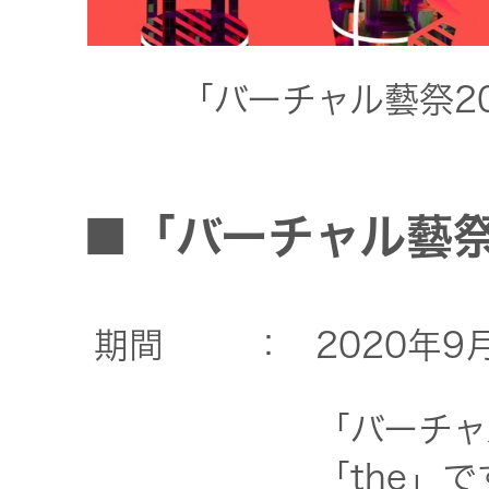
トップ
クター
オープン
「バーチャル藝祭2
カンパニ
オーディ
ー
オコンポ
採用情報
ヘッドホ
■「バーチャル藝祭
トップ
ン・イヤ
ホン
期間
：
2020年
ワイヤレ
スボイス
「バーチャ
レシーバ
ー（集音
「the」で