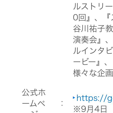
ルストリー
オルゴー
ル
0回』、『
谷川祐子教
音場特性
演奏会』、
カスタム
サービス
ルインタ
(WiZMUSIC
ービー』、
トップ)
様々な企画
技術情報
公式ホ
https://g
K2
ームペ
：
※9月4日
TECHNOLOGY