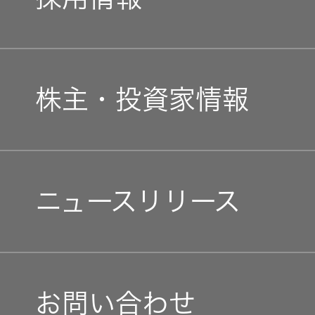
JVCケンウッドグループ
経営計画
新卒採用
ガバナンス(G)
事業概要
株主・投資家情報
中途採用
経済
会社概要
個人投資家の皆様へ
障がい者採用
環境(E)
ニュースリリース
会社案内
マネジメントメッセージ
オープンカンパニー
社会(S)
経営体制
IRニュース
お問い合わせ
グループ体制・組織図