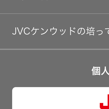
IRカレンダー
コーポレート・ガバナン
IR資料
JVCケンウッドの培っ
事業等のリスク
経営計画
リスクマネジメント
つながる価値の創出 〜
業績・財務
個
沿革
可視化と認識の高度化 
株式情報
マルチステークホルダー
感性に訴える音づくり 
資本市場との対話