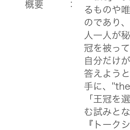
器）
概要
：
るものや唯
のであり、
ワイヤレ
スシアタ
人一人が秘
ーシステ
冠を被って
ム
自分だけ
ワイヤレ
答えようと
ススピー
手に、''t
カー
「王冠を
イヤープ
む試みとな
ラグ
『トーク