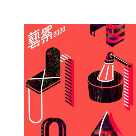
一覧
無線通信
ニュースリ
よくあるご
リース
質問
除菌消臭
装置
採用情報
IRに関する
お問い合わ
ポータブ
せ
新卒採用
ル電源
用語集
中途採用
Victor トッ
プ
株主・投
障がい者
資家情報
採用
プロジェ