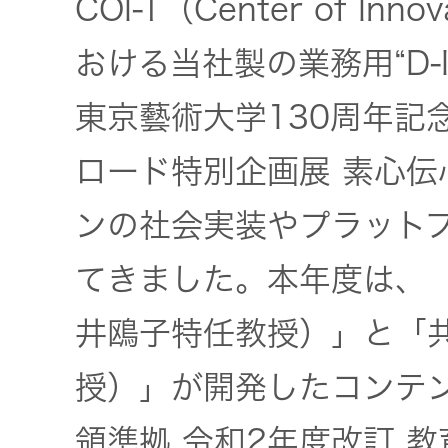
COI-T（Center of Inn
おける当社製の業務用“D-
東京藝術大学130周年記
ロード特別企画展 素心伝
ンの社会実装やプラット
てきました。本年度は、
井鴎子特任教授）」と「
授）」が開発したコンテ
領準拠 令和2年度改訂 