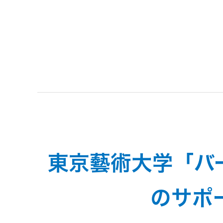
トメッセー
メラ
ジ
情報
ヘッドホ
企業理念
ン・イヤ
ホン
個人投資家
サステナビリ
私たちのブ
の皆様へ
ランド
ポータブ
ル電源
ティ
マネジメン
経営計画
トメッセー
東京藝術大学「バ
プロジェ
ジ
トップコミ
クター
事業概要
お問い合わせ
ットメント
のサポ
/ Contact Us
IRニュース
オーディ
会社概要