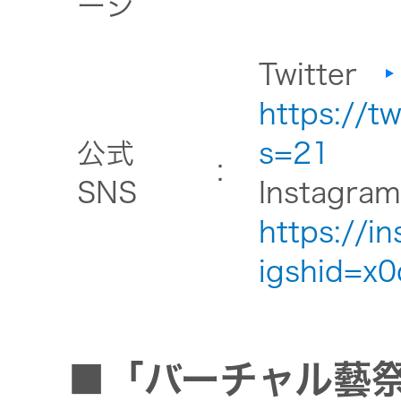
ージ
EXOFIELD
Twitter
頭外定位
音場処理
https://t
技術
公式
s=21
：
SNS
Instagr
個人のお
客様 トッ
https://i
プ
igshid=x
■「バーチャル藝祭