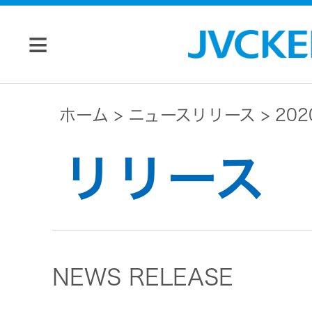
個人のお客様
ホーム
ニュースリリース
20
JVC トップ
リリース
法人のお客様
ドライブ
レコーダ
会社情報
ー
NEWS RELEASE
マネジメン
ビデオカ
株主・投資家