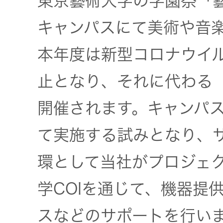
東京藝術大学の学園祭「
社会 (S)
の対話
スク
KENWOOD
キャンパスにて美術や音
トップ
サステナ
資本コスト
リスクマネ
本年度は新型コロナウイ
ビリティ
や株価を意
ジメント
トップ
識した経営
カー用品
止となり、それに代わる「
への取り組
(カーナ
み
ビ、ドラ
沿革
開催されます。キャンパス
イブレコ
ーダー、
て実施する試みとなり、
事業概要
マルチステ
カーオー
ークホルダ
環として当社がプロジェ
ディオ)
ー方針
IRポリシー
学COIを通じて、機器提
オーディ
会社情報
アナリスト
オ
スなどのサポートを行い
トップ