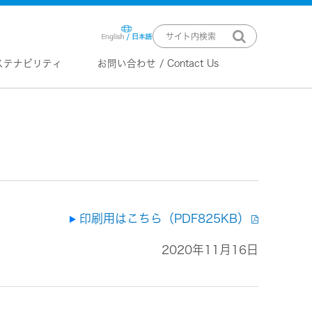
ステナビリティ
お問い合わせ / Contact Us
ニュースリリース
技術情報
K2 TECHNOLOGY
音源のデジタル化における高音質
化情報処理技術
EXOFIELD
頭外定位音場処理技術
印刷用はこちら（PDF825KB）
2020年11月16日
ーバー
ステム