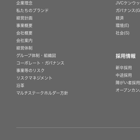
企業理念
JVCケンウ
私たちのブランド
ガバナンス(G
経営計画
経済
事業概要
環境(E)
会社概要
社会(S)
会社案内
経営体制
グループ体制・組織図
採用情報
コーポレート・ガバナンス
新卒採用
事業等のリスク
中途採用
リスクマネジメント
障がい者採
沿革
オープンカン
マルチステークホルダー方針