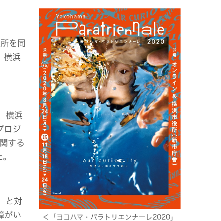
業所を同
、横浜
ど、横浜
プロジ
関する
た。
」と対
障がい
＜「ヨコハマ・パラトリエンナーレ2020」