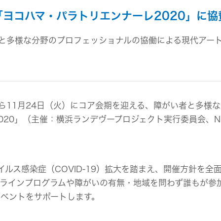
組み
イヤープラグ
のリスク
事業概要
「ヨコハマ・パラトリエンナーレ2020」に協
オルゴール
マネジメント
IRポリシー
音場特性カスタムサー
(WiZMUSICトップ)
アナリスト一覧
と多様な分野のプロフェッショナルの協働による現代アー
ステークホルダー方針
よくあるご質問
IRに関するお問い合わせ
用語集
から11月24日（火）にコア会期を迎える、障がい者と多
020」（主催：横浜ランデヴープロジェクト実行委員会、
ルス感染症（COVID-19）拡大を踏まえ、開催方針を
ンラインプログラムや障がいの有無・地域を問わず誰もが参
ベントをサポートします。