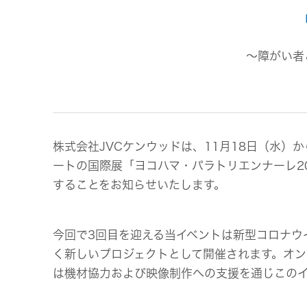
事業等
アクセサリー
リスク
スポーツコミュニケーションア
プリ
沿革
～障がい者
マルチ
個人のお客様 トップ
株式会社JVCケンウッドは、11月18日（水）
ートの国際展「ヨコハマ・パラトリエンナーレ2
することをお知らせいたします。
今回で3回目を迎える当イベントは新型コロナウイ
く新しいプロジェクトとして開催されます。オ
は機材協力および映像制作への支援を通じこのイ