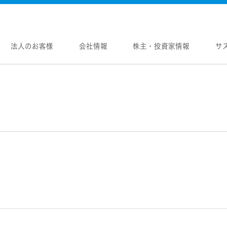
法人のお客様
会社情報
株主・投資家情報
サ
報
株主・投資家情報
サステナビリティ
採用情報
メントメッセージ
個人投資家の皆様へ
トップコミットメント
新卒採用
念
マネジメントメッセージ
JVCケンウッドグループの
中途採用
サステナビリティ
のブランド
IRニュース
障がい者採用
WOOD トップ
Victor トップ
ガバナンス(G)
画
IRカレンダー
オープンカンパニー
用品
プロジェクター
経済
ビ、ドライブレコーダー、
要
IR資料
オーディオコンポ
ディオ)
環境(E)
要
業績・財務
ヘッドホン・イヤホン
ディオ
社会(S)
内
株式情報
ワイヤレスボイスレシ
通信
（集音器）
制
経営計画
消臭装置
ワイヤレスシアターシ
プ体制・組織図
資本市場との対話
タブル電源
ワイヤレススピーカー
レートガバナンス
資本コストや株価を意識した経営への取り