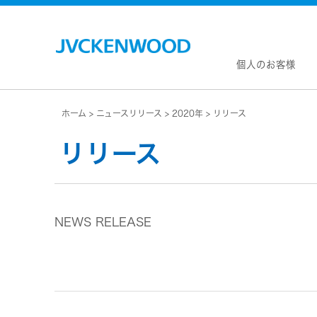
個人のお客様
ホーム
ニュースリリース
2020年
リリース
会社情
マネジ
リリース
企業理
私たち
KEN
JVCトップ
経営計
カー
ドライブレコーダー
(カーナ
事業概
ビデオカメラ
カーオー
NEWS RELEASE
会社概
ヘッドホン・イヤホン
オー
会社案
ポータブル電源
無線
経営体
プロジェクター
除菌
グルー
オーディオ
ポー
コーポ
ワイヤレススピーカー