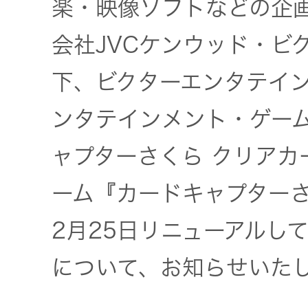
楽・映像ソフトなどの企
社会 (S)
の対話
スク
KENWOOD
会社JVCケンウッド・ビ
トップ
サステナ
資本コスト
リスクマネ
ビリティ
や株価を意
下、ビクターエンタテイ
ジメント
トップ
識した経営
カー用品
ンタテインメント・ゲー
への取り組
(カーナ
み
ビ、ドラ
沿革
ャプターさくら クリアカ
イブレコ
ーダー、
事業概要
ーム『カードキャプター
マルチステ
カーオー
ークホルダ
ディオ)
2月25日リニューアルし
ー方針
IRポリシー
について、お知らせいた
オーディ
会社情報
アナリスト
オ
トップ