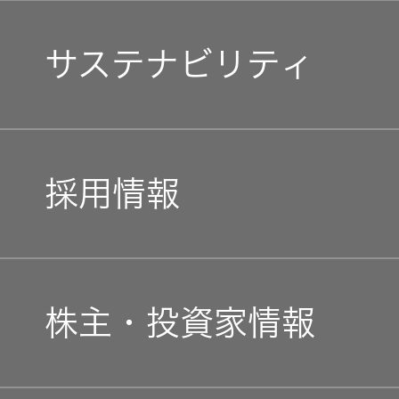
器）
マネジメントメッセージ
サステナビリティ
ワイヤレ
スシアタ
企業理念
ーシステ
ム
トップコミットメント
私たちのブランド
採用情報
ワイヤレ
JVCケンウッドグループ
経営計画
ススピー
カー
新卒採用
ガバナンス(G)
事業概要
株主・投資家情報
イヤープ
中途採用
ラグ
経済
会社概要