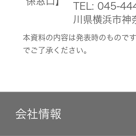
係窓口】
トップ
TEL: 045-4
クター
川県横浜市神
オープン
カンパニ
オーディ
ー
本資料の内容は発表時のもので
オコンポ
でご了承ください。
採用情報
ヘッドホ
トップ
ン・イヤ
ホン
ワイヤレ
スボイス
会社情報
レシーバ
ー（集音