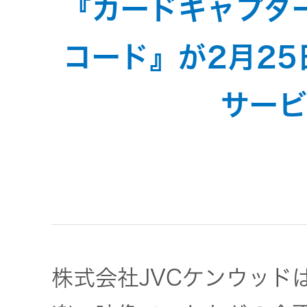
『カードキャプタ
JVCケンウ
オ
IRカレンダ
ッドグルー
English Site
ー
会社案内
プの
コード』が2月2
ワイヤレ
サステナビ
ススピー
リティ
IR資料
経営体制
サービ
カー
ガバナンス
業績・財務
グループ体
アクセサ
(G)
制・組織図
リー
株式情報
経済
コーポレー
スポーツ
トガバナン
経営計画
コミュニ
ス
環境 (E)
ケーショ
株式会社JVCケンウッド
ンアプリ
資本市場と
事業等のリ