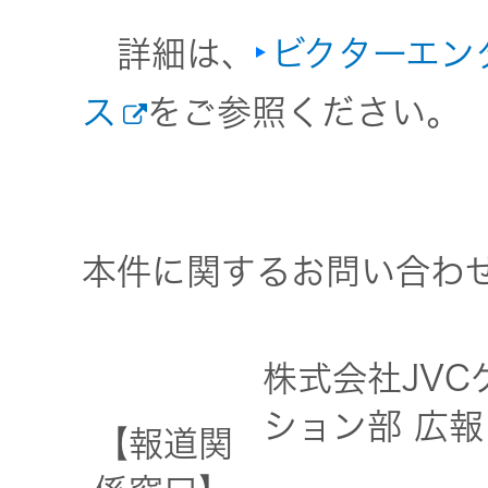
一覧
詳細は、
ビクターエン
無線通信
ニュースリ
よくあるご
リース
ス
をご参照ください。
質問
除菌消臭
装置
採用情報
IRに関する
お問い合わ
ポータブ
せ
本件に関するお問い合わ
新卒採用
ル電源
用語集
中途採用
Victor トッ
株式会社JV
プ
ション部 広報
株主・投
【報道関
障がい者
資家情報
採用
プロジェ