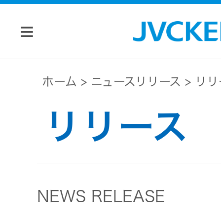
個人のお客様
ホーム
ニュースリリース
リリ
JVC トップ
リリース
法人のお客様
ドライブ
レコーダ
会社情報
ー
NEWS RELEASE
マネジメン
ビデオカ
株主・投資家