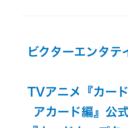
トメッセー
メラ
ジ
情報
ヘッドホ
企業理念
ン・イヤ
ホン
個人投資家
ビクターエンタテ
サステナビリ
私たちのブ
の皆様へ
ランド
ポータブ
ル電源
ティ
マネジメン
経営計画
トメッセー
TVアニメ『カー
プロジェ
ジ
トップコミ
クター
事業概要
お問い合わせ
アカード編』公
ットメント
/ Contact Us
IRニュース
オーディ
会社概要