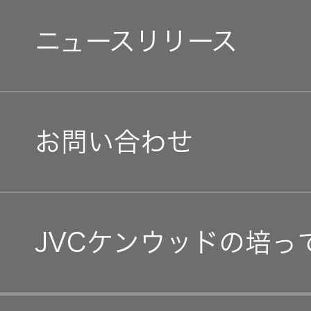
個人投資家の皆様へ
障がい者採用
オルゴー
環境(E)
ニュースリリース
会社案内
ル
マネジメントメッセージ
オープンカンパニー
社会(S)
経営体制
音場特性
カスタム
IRニュース
サービス
お問い合わせ
グループ体制・組織図
(WiZMUSIC
IRカレンダー
トップ)
コーポレート・ガバナン
技術情報
IR資料
JVCケンウッドの培っ
事業等のリスク
K2
経営計画
TECHNOLOGY