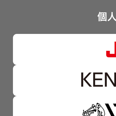
リスクマネジメント
つながる価値の創出 〜
業績・財務
個
EXOFIELD
沿革
可視化と認識の高度化 
頭外定位
株式情報
音場処理
技術
マルチステークホルダー
感性に訴える音づくり 
資本市場との対話
個人のお
強みを支える基盤技術 
客様 トッ
資本コストや株価を意識
プ
技術と感性をつなぐ融合
事業概要
IRポリシー