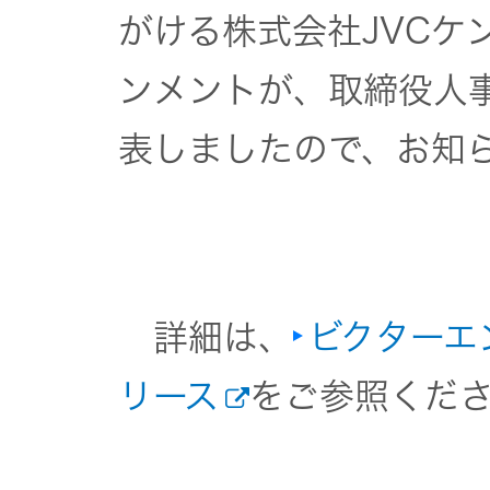
JVCケンウ
オ
がける株式会社JVCケ
IRカレンダ
ッドグルー
English Site
ー
会社案内
プの
ンメントが、取締役人
ワイヤレ
サステナビ
ススピー
リティ
IR資料
経営体制
表しましたので、お知
カー
ガバナンス
業績・財務
グループ体
アクセサ
(G)
制・組織図
リー
株式情報
詳細は、
ビクターエ
経済
コーポレー
スポーツ
トガバナン
経営計画
コミュニ
リース
をご参照くだ
ス
環境 (E)
ケーショ
ンアプリ
資本市場と
事業等のリ