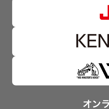
器）
マルチステークホルダー
感性に訴える音づくり 
資本市場との対話
ワイヤレ
強みを支える基盤技術 
スシアタ
資本コストや株価を意識
ーシステ
ム
技術と感性をつなぐ融合
事業概要
ワイヤレ
ススピー
IRポリシー
カー
アナリスト一覧
イヤープ
ラグ
オン