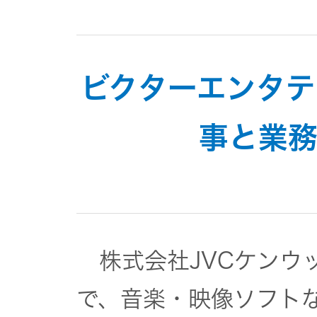
トメッセー
メラ
ジ
情報
ヘッドホ
企業理念
ビクターエンタ
ン・イヤ
ホン
個人投資家
サステナビリ
私たちのブ
事と業
の皆様へ
ランド
ポータブ
ル電源
ティ
マネジメン
経営計画
トメッセー
プロジェ
ジ
トップコミ
クター
事業概要
株式会社JVCケンウ
お問い合わせ
ットメント
/ Contact Us
IRニュース
で、音楽・映像ソフト
オーディ
会社概要