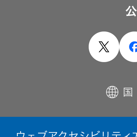
公
EXOFIELD
製品・システム
頭外定位
音場処理
技術
個人のお
客様 トッ
プ
国
ウェブアクセシビリティ