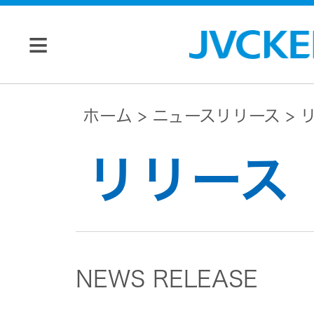
個人のお客様
ホーム
ニュースリリース
リ
JVC トップ
リリース
法人のお客様
ドライブ
レコーダ
会社情報
ー
NEWS RELEASE
マネジメン
ビデオカ
株主・投資家