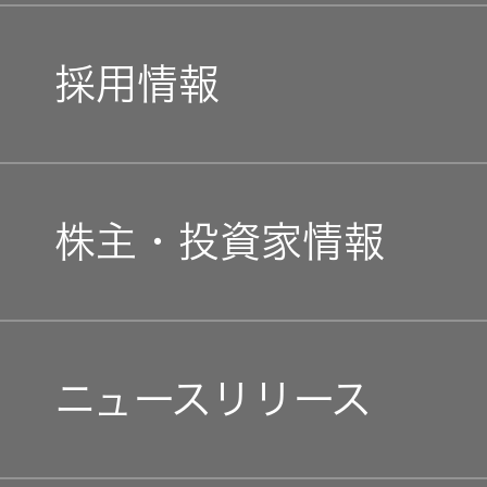
一覧
トップコミットメント
私たちのブランド
無線通信
ニュースリ
採用情報
よくあるご
リース
質問
JVCケンウッドグループ
除菌消臭
経営計画
装置
採用情報
新卒採用
IRに関する
ガバナンス(G)
事業概要
お問い合わ
株主・投資家情報
ポータブ
せ
新卒採用
ル電源
中途採用
経済
会社概要
用語集
個人投資家の皆様へ
中途採用
Victor トッ
障がい者採用
環境(E)
ニュースリリース
会社案内
プ
株主・投
障がい者
マネジメントメッセージ
オープンカンパニー
資家情報
社会(S)
採用
プロジェ
経営体制