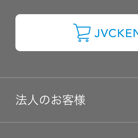
よくあるご質問
オルゴー
ル
IRに関するお問い合わせ
音場特性
用語集
カスタム
サービス
(WiZMUSIC
トップ)
法人のお客様
技術情報
K2
ソリューション・サービ
TECHNOLOGY