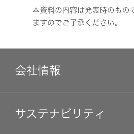
社会 (S)
の対話
スク
本資料の内容は発表時のもの
KENWOOD
トップ
ますのでご了承ください。
サステナ
資本コスト
リスクマネ
ビリティ
や株価を意
ジメント
トップ
識した経営
カー用品
への取り組
(カーナ
み
ビ、ドラ
沿革
会社情報
イブレコ
ーダー、
事業概要
マルチステ
カーオー
ークホルダ
ディオ)
ー方針
マネジメントメッセージ
IRポリシー
サステナビリティ
オーディ
会社情報
企業理念
アナリスト
オ
トップ