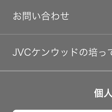
トップ
クター
IRニュース
お問い合わせ
オープン
グループ体制・組織図
カンパニ
オーディ
IRカレンダー
ー
オコンポ
コーポレート・ガバナン
IR資料
採用情報
ヘッドホ
JVCケンウッドの培っ
トップ
事業等のリスク
ン・イヤ
ホン
経営計画
リスクマネジメント
つながる価値の創出 〜
ワイヤレ
業績・財務
スボイス
個
沿革
レシーバ
可視化と認識の高度化 
ー（集音
株式情報