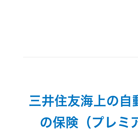
トメッセー
メラ
ジ
情報
ヘッドホ
企業理念
ン・イヤ
ホン
個人投資家
サステナビリ
私たちのブ
の皆様へ
ランド
ポータブ
ル電源
ティ
マネジメン
経営計画
トメッセー
三井住友海上の自
プロジェ
ジ
トップコミ
クター
事業概要
お問い合わせ
ットメント
の保険（プレミ
/ Contact Us
IRニュース
オーディ
会社概要