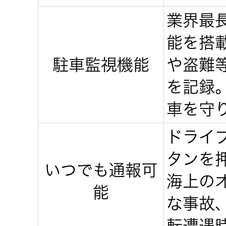
オルゴー
業界最
ル
能を搭
駐車監視機能
や盗難
音場特性
カスタム
を記録
サービス
車を守
(WiZMUSIC
トップ)
ドライ
タンを
技術情報
いつでも通報可
海上の
能
な事故
K2
TECHNOLOGY
転遭遇