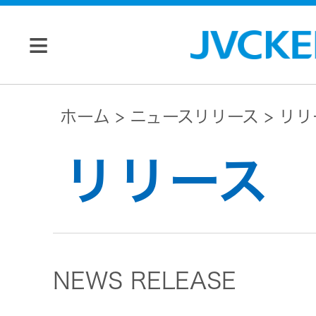
個人のお客様
ホーム
ニュースリリース
リリ
JVC トップ
リリース
法人のお客様
ドライブ
レコーダ
会社情報
ー
NEWS RELEASE
マネジメン
ビデオカ
株主・投資家