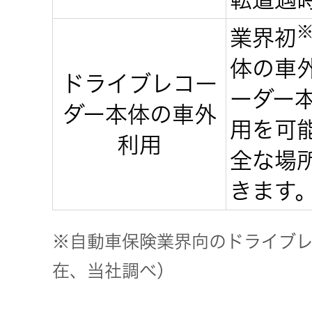
業界初
EXOFIELD
頭外定位
体の車
ドライブレコー
音場処理
ーダー
技術
ダー本体の車外
用を可
利用
個人のお
全な場
客様 トッ
きます
プ
※自動車保険業界向のドライブレコ
在、当社調べ）