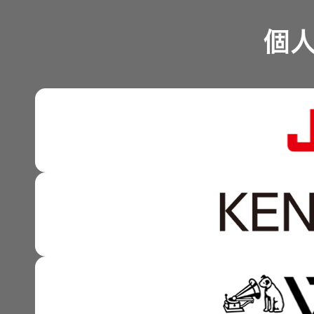
つながる価値の創出 〜
業績・財務
個
沿革
可視化と認識の高度化 
株式情報
マルチステークホルダー
感性に訴える音づくり 
資本市場との対話
強みを支える基盤技術 
資本コストや株価を意識
技術と感性をつなぐ融合
事業概要
IRポリシー