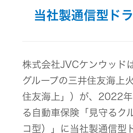
JVCケンウ
オ
IRカレンダ
ッドグルー
当社製通信型ド
English Site
ー
会社案内
プの
ワイヤレ
サステナビ
ススピー
リティ
IR資料
経営体制
カー
ガバナンス
業績・財務
グループ体
株式会社JVCケンウッド
アクセサ
(G)
制・組織図
リー
グループの三井住友海上
株式情報
経済
コーポレー
住友海上」）が、2022
スポーツ
トガバナン
経営計画
コミュニ
ス
る自動車保険「見守るクル
環境 (E)
ケーショ
ンアプリ
資本市場と
コ型）」に当社製通信型
事業等のリ