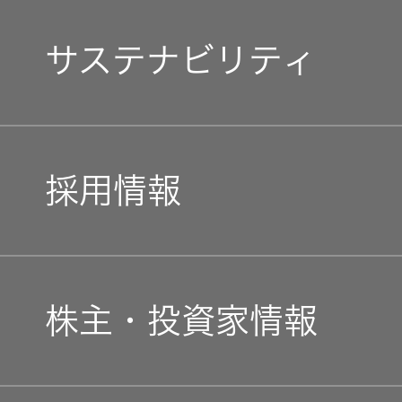
マネジメントメッセージ
サステナビリティ
企業理念
トップコミットメント
私たちのブランド
採用情報
JVCケンウッドグループ
経営計画
新卒採用
ガバナンス(G)
事業概要
株主・投資家情報
中途採用
経済
会社概要