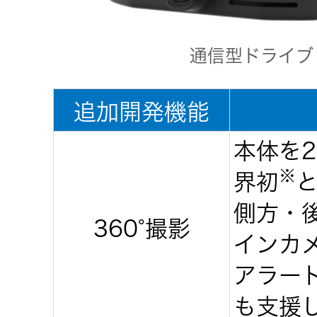
器）
通信型ドライブ
ワイヤレ
スシアタ
ーシステ
追加開発機能
ム
本体を
ワイヤレ
※
界初
ススピー
側方・
カー
360°撮影
インカ
イヤープ
アラー
ラグ
も支援