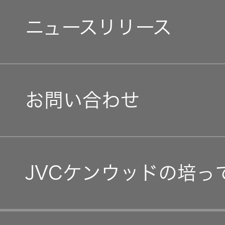
個人投資家の皆様へ
障がい者採用
環境(E)
ニュースリリース
会社案内
マネジメントメッセージ
オープンカンパニー
社会(S)
経営体制
IRニュース
お問い合わせ
グループ体制・組織図
IRカレンダー
コーポレート・ガバナン
IR資料
JVCケンウッドの培っ
事業等のリスク
経営計画
リスクマネジメント