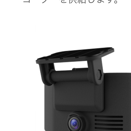
トップ
クター
オープン
カンパニ
オーディ
ー
オコンポ
採用情報
ヘッドホ
トップ
ン・イヤ
ホン
ワイヤレ
スボイス
レシーバ
ー（集音