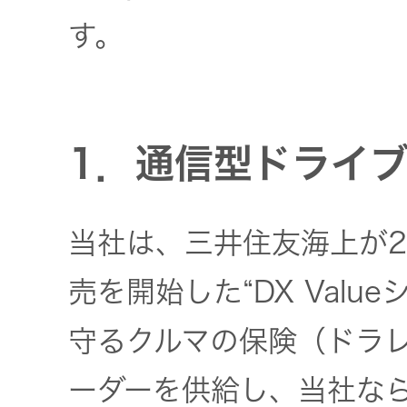
社会 (S)
の対話
スク
す。
KENWOOD
トップ
サステナ
資本コスト
リスクマネ
ビリティ
や株価を意
ジメント
トップ
識した経営
カー用品
1．通信型ドライ
への取り組
(カーナ
み
ビ、ドラ
沿革
イブレコ
当社は、三井住友海上が2
ーダー、
事業概要
マルチステ
カーオー
ークホルダ
売を開始した“DX Valu
ディオ)
ー方針
IRポリシー
守るクルマの保険（ドラ
オーディ
会社情報
ーダーを供給し、当社なら
アナリスト
オ
トップ