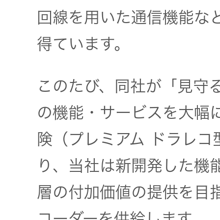
一覧
回線を用いた通信機能な
無線通信
ニュースリ
よくあるご
得ています。
リース
質問
除菌消臭
装置
このたび、同社が「見守
採用情報
IRに関する
お問い合わ
の機能・サービスを大幅
ポータブ
せ
新卒採用
ル電源
険（プレミアム ドラレコ
用語集
中途採用
り、当社は新開発した機
Victor トッ
プ
層の付加価値の提供を目
株主・投
障がい者
資家情報
採用
プロジェ
コーダーを供給します。