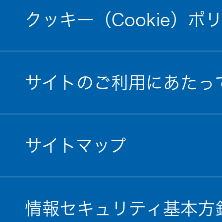
クッキー（Cookie）ポ
EXOFIELD
頭外定位
音場処理
技術
サイトのご利用にあたっ
個人のお
客様 トッ
プ
サイトマップ
情報セキュリティ基本方