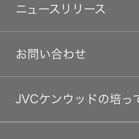
障がい者採用
社会 (S)
の対話
環境(E)
ニュースリリース
会社案内
スク
KENWOOD
トップ
マネジメントメッセージ
オープンカンパニー
サステナ
資本コスト
社会(S)
リスクマネ
経営体制
ビリティ
や株価を意
ジメント
トップ
識した経営
カー用品
IRニュース
お問い合わせ
への取り組
(カーナ
グループ体制・組織図
み
ビ、ドラ
沿革
IRカレンダー
イブレコ
コーポレート・ガバナン
ーダー、
事業概要
マルチステ
カーオー
IR資料
ークホルダ
JVCケンウッドの培っ
ディオ)
事業等のリスク
ー方針
IRポリシー
経営計画
オーディ
会社情報
リスクマネジメント
アナリスト
つながる価値の創出 〜
オ
トップ