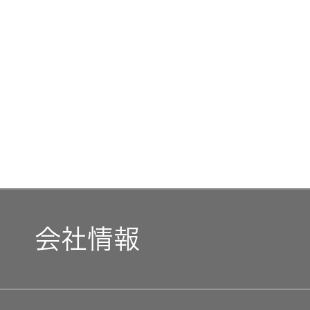
トメッセー
メラ
ジ
情報
ヘッドホ
企業理念
ン・イヤ
ホン
個人投資家
サステナビリ
私たちのブ
の皆様へ
ランド
ポータブ
ル電源
ティ
マネジメン
経営計画
トメッセー
プロジェ
ジ
会社情報
トップコミ
クター
事業概要
お問い合わせ
ットメント
/ Contact Us
IRニュース
オーディ
会社概要