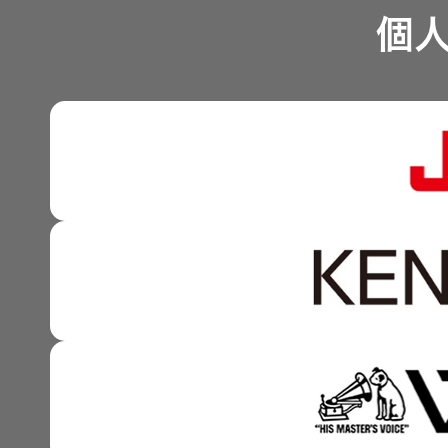
一覧
業績・財務
個
沿革
無線通信
可視化と認識の高度化 
ニュースリ
よくあるご
株式情報
リース
質問
マルチステークホルダー
除菌消臭
感性に訴える音づくり 
装置
資本市場との対話
採用情報
IRに関する
強みを支える基盤技術 
お問い合わ
ポータブ
せ
資本コストや株価を意識
新卒採用
ル電源
技術と感性をつなぐ融合
用語集
事業概要
中途採用
Victor トッ
プ
株主・投
IRポリシー
障がい者
資家情報
採用
プロジェ