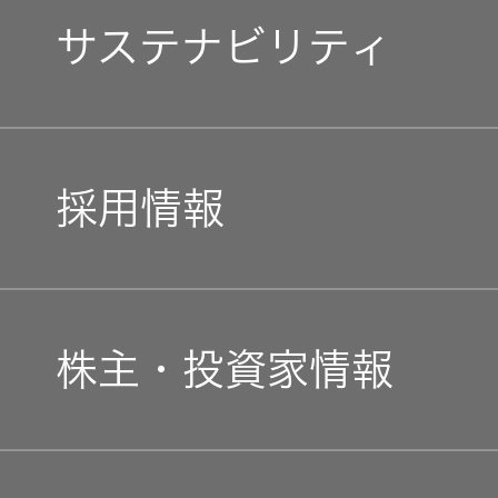
マネジメントメッセージ
JVCケンウ
オ
IRカレンダ
サステナビリティ
ッドグルー
English Site
ー
会社案内
プの
企業理念
ワイヤレ
サステナビ
ススピー
リティ
IR資料
経営体制
カー
トップコミットメント
私たちのブランド
採用情報
ガバナンス
業績・財務
グループ体
アクセサ
JVCケンウッドグループ
(G)
制・組織図
経営計画
リー
株式情報
新卒採用
ガバナンス(G)
経済
コーポレー
事業概要
スポーツ
株主・投資家情報
トガバナン
経営計画
コミュニ
ス
中途採用
環境 (E)
経済
ケーショ
会社概要
ンアプリ
資本市場と
個人投資家の皆様へ
事業等のリ