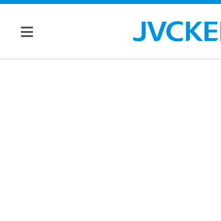
個人のお客様
JVC トップ
法人のお客様
ドライブ
レコーダ
会社情報
ー
マネジメン
ビデオカ
株主・投資家