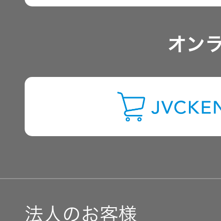
トップ
クター
アナリスト一覧
オープン
オン
カンパニ
オーディ
よくあるご質問
ー
オコンポ
IRに関するお問い合わせ
採用情報
ヘッドホ
トップ
ン・イヤ
ホン
用語集
ワイヤレ
スボイス
レシーバ
ー（集音
法人のお客様