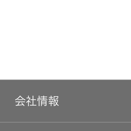
トメッセー
メラ
ジ
情報
ヘッドホ
企業理念
ン・イヤ
ホン
個人投資家
サステナビリ
私たちのブ
の皆様へ
ランド
ポータブ
ル電源
ティ
マネジメン
経営計画
トメッセー
プロジェ
ジ
会社情報
トップコミ
クター
事業概要
お問い合わせ
ットメント
/ Contact Us
IRニュース
オーディ
会社概要