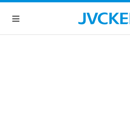
個人のお客様
JVC トップ
法人のお客様
ドライブ
レコーダ
会社情報
ー
マネジメン
ビデオカ
株主・投資家