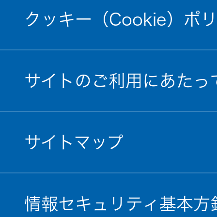
クッキー（Cookie）ポ
EXOFIELD
頭外定位
音場処理
技術
サイトのご利用にあたっ
個人のお
客様 トッ
プ
サイトマップ
情報セキュリティ基本方