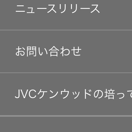
障がい者採用
社会 (S)
の対話
環境(E)
ニュースリリース
会社案内
スク
KENWOOD
トップ
マネジメントメッセージ
オープンカンパニー
サステナ
資本コスト
社会(S)
リスクマネ
経営体制
ビリティ
や株価を意
ジメント
トップ
識した経営
カー用品
IRニュース
お問い合わせ
への取り組
(カーナ
グループ体制・組織図
み
ビ、ドラ
沿革
IRカレンダー
イブレコ
コーポレート・ガバナン
ーダー、
事業概要
マルチステ
カーオー
IR資料
ークホルダ
JVCケンウッドの培っ
ディオ)
事業等のリスク
ー方針
IRポリシー
経営計画
オーディ
会社情報
リスクマネジメント
アナリスト
つながる価値の創出 〜
オ
トップ