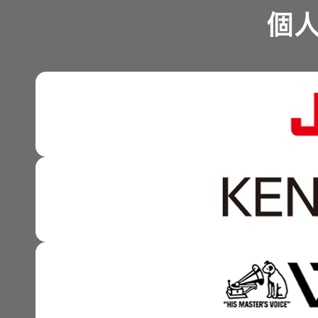
一覧
業績・財務
個
沿革
無線通信
可視化と認識の高度化 
ニュースリ
よくあるご
株式情報
リース
質問
マルチステークホルダー
除菌消臭
感性に訴える音づくり 
装置
資本市場との対話
採用情報
IRに関する
強みを支える基盤技術 
お問い合わ
ポータブ
せ
資本コストや株価を意識
新卒採用
ル電源
技術と感性をつなぐ融合
用語集
事業概要
中途採用
Victor トッ
プ
株主・投
IRポリシー
障がい者
資家情報
採用
プロジェ