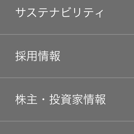
マネジメントメッセージ
JVCケンウ
オ
IRカレンダ
サステナビリティ
ッドグルー
English Site
ー
会社案内
プの
企業理念
ワイヤレ
サステナビ
ススピー
リティ
IR資料
経営体制
カー
トップコミットメント
私たちのブランド
採用情報
ガバナンス
業績・財務
グループ体
アクセサ
JVCケンウッドグループ
(G)
制・組織図
経営計画
リー
株式情報
新卒採用
ガバナンス(G)
経済
コーポレー
事業概要
スポーツ
株主・投資家情報
トガバナン
経営計画
コミュニ
ス
中途採用
環境 (E)
経済
ケーショ
会社概要
ンアプリ
資本市場と
個人投資家の皆様へ
事業等のリ