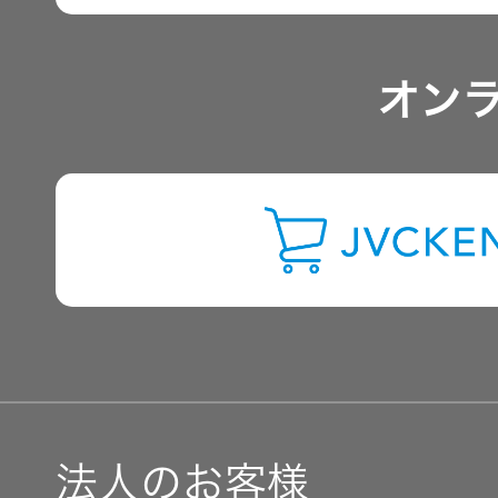
トップ
クター
アナリスト一覧
オープン
オン
カンパニ
オーディ
よくあるご質問
ー
オコンポ
IRに関するお問い合わせ
採用情報
ヘッドホ
トップ
ン・イヤ
ホン
用語集
ワイヤレ
スボイス
レシーバ
ー（集音
法人のお客様