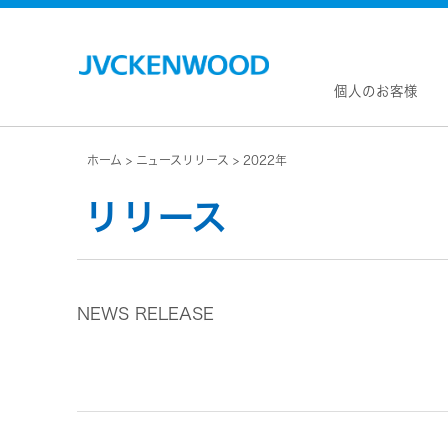
個人のお客様
ホーム
ニュースリリース
2022年
会社情
マネジ
リリース
企業理
私たち
KEN
JVCトップ
経営計
カー
ドライブレコーダー
(カーナ
事業概
ビデオカメラ
カーオー
NEWS RELEASE
会社概
ヘッドホン・イヤホン
オー
会社案
ポータブル電源
無線
経営体
プロジェクター
除菌
グルー
オーディオ
ポー
コーポ
ワイヤレススピーカー