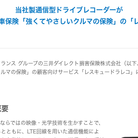
組み
イヤープラグ
のリスク
事業概要
当社製通信型ドライブレコーダーが
オルゴール
マネジメント
IRポリシー
音場特性カスタムサー
車保険「強くてやさしいクルマの保険」の「
(WiZMUSICトップ)
アナリスト一覧
ステークホルダー方針
よくあるご質問
IRに関するお問い合わせ
用語集
アランス グループの三井ダイレクト損害保険株式会社（以下
クルマの保険」の顧客向けサービス「レスキュードラレコ」
概要
ならではの映像・光学技術を生かすことで、
とともに、LTE回線を用いた通信機能によ