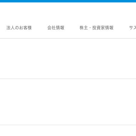
法人のお客様
会社情報
株主・投資家情報
サ
報
株主・投資家情報
サステナビリティ
採用情報
メントメッセージ
個人投資家の皆様へ
トップコミットメント
新卒採用
念
マネジメントメッセージ
JVCケンウッドグループの
中途採用
サステナビリティ
のブランド
IRニュース
障がい者採用
WOOD トップ
Victor トップ
ガバナンス(G)
画
IRカレンダー
オープンカンパニー
用品
プロジェクター
経済
ビ、ドライブレコーダー、
要
IR資料
オーディオコンポ
ディオ)
環境(E)
要
業績・財務
ヘッドホン・イヤホン
ディオ
社会(S)
内
株式情報
ワイヤレスボイスレシ
通信
（集音器）
制
経営計画
消臭装置
ワイヤレスシアターシ
プ体制・組織図
資本市場との対話
タブル電源
ワイヤレススピーカー
レートガバナンス
資本コストや株価を意識した経営への取り