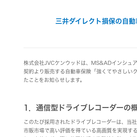
事業等
アクセサリー
リスク
スポーツコミュニケーションア
プリ
沿革
三井ダイレクト損保の自動
マルチ
個人のお客様 トップ
株式会社JVCケンウッドは、MS&ADインシュ
契約より販売する自動車保険「強くてやさしい
たことをお知らせします。
1．通信型ドライブレコーダーの
このたび採用されたドライブレコーダーは、当社
市販市場で高い評価を得ている高画質を実現する