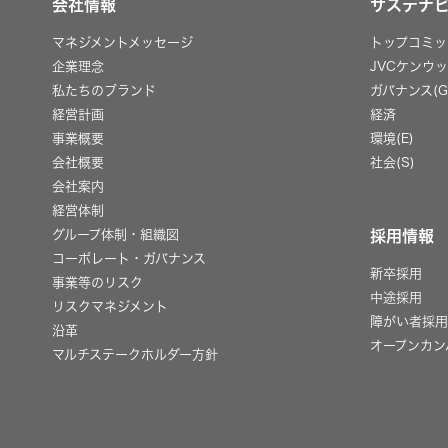
会社情報
サステナ
マネジメントメッセージ
トップコミッ
企業理念
JVCケンウ
私たちのブランド
ガバナンス(G
経営計画
経済
事業概要
環境(E)
会社概要
社会(S)
会社案内
経営体制
グループ体制・組織図
採用情報
コーポレート・ガバナンス
新卒採用
事業等のリスク
中途採用
リスクマネジメント
障がい者採
沿革
オープンカン
マルチステークホルダー方針