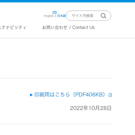
ステナビリティ
お問い合わせ / Contact Us
ニュースリリース
技術情報
K2 TECHNOLOGY
音源のデジタル化における高音質
化情報処理技術
EXOFIELD
頭外定位音場処理技術
印刷用はこちら（PDF406KB）
2022年10月28日
ーバー
ステム