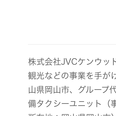
JVCケンウ
オ
IRカレンダ
ッドグルー
English Site
ー
会社案内
プの
ワイヤレ
サステナビ
ススピー
リティ
IR資料
経営体制
カー
ガバナンス
業績・財務
グループ体
アクセサ
(G)
株式会社JVCケンウッ
制・組織図
リー
株式情報
観光などの事業を手が
経済
コーポレー
スポーツ
トガバナン
山県岡山市、グループ代
経営計画
コミュニ
ス
環境 (E)
ケーショ
備タクシーユニット（
ンアプリ
資本市場と
事業等のリ