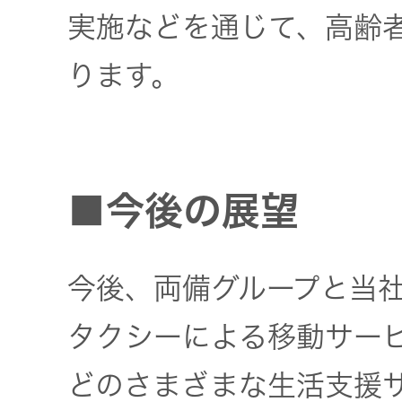
実施などを通じて、高齢
オルゴー
ル
ります。
音場特性
カスタム
サービス
■今後の展望
(WiZMUSIC
トップ)
今後、両備グループと当
技術情報
タクシーによる移動サー
K2
どのさまざまな生活支援
TECHNOLOGY