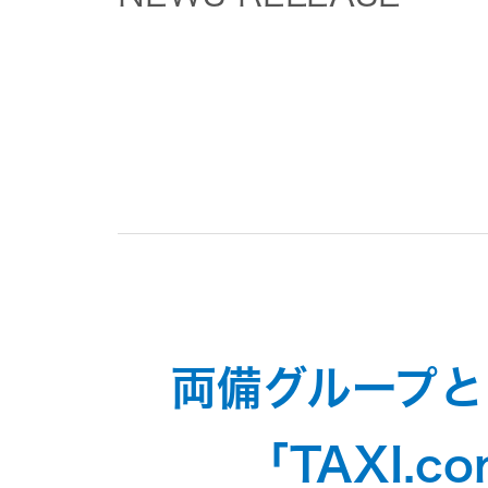
トメッセー
メラ
ジ
情報
ヘッドホ
企業理念
ン・イヤ
ホン
個人投資家
サステナビリ
私たちのブ
の皆様へ
ランド
ポータブ
ル電源
ティ
マネジメン
経営計画
トメッセー
プロジェ
ジ
両備グループ
トップコミ
クター
事業概要
お問い合わせ
ットメント
/ Contact Us
IRニュース
「TAXI.
オーディ
会社概要