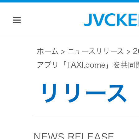
個人のお客様
ホーム
ニュースリリース
2
アプリ「TAXI.come」を共同
JVC トップ
法人のお客様
リリース
ドライブ
レコーダ
会社情報
ー
マネジメン
ビデオカ
株主・投資家
NEWS RELEASE