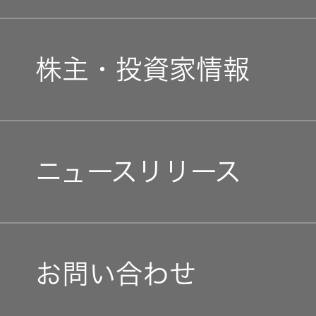
経営計画
新卒採用
ガバナンス(G)
事業概要
株主・投資家情報
中途採用
経済
会社概要
個人投資家の皆様へ
障がい者採用
環境(E)
ニュースリリース
会社案内
マネジメントメッセージ
オープンカンパニー
社会(S)
経営体制
IRニュース
お問い合わせ
グループ体制・組織図
IRカレンダー