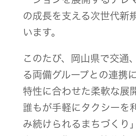
トップ
クター
の成長を支える次世代新
オープン
カンパニ
オーディ
います。
ー
オコンポ
このたび、岡山県で交通
採用情報
ヘッドホ
トップ
ン・イヤ
る両備グループとの連携
ホン
特性に合わせた柔軟な展
ワイヤレ
誰もが手軽にタクシーを
スボイス
レシーバ
み続けられるまちづくり
ー（集音