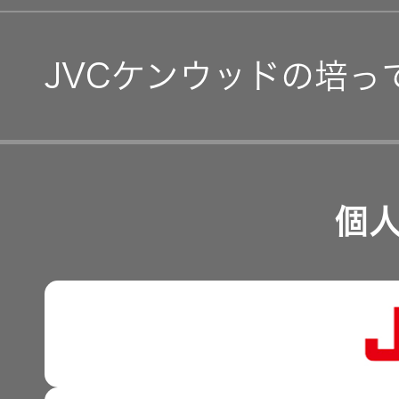
コーポレート・ガバナン
IR資料
JVCケンウッドの培っ
事業等のリスク
経営計画
リスクマネジメント
つながる価値の創出 〜
業績・財務
個
沿革
可視化と認識の高度化 
株式情報
マルチステークホルダー
感性に訴える音づくり 
資本市場との対話
強みを支える基盤技術 