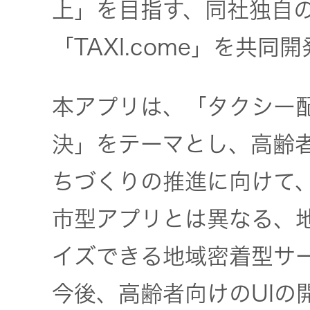
器）
上」を目指す、同社独自
「TAXI.come」を共同
ワイヤレ
スシアタ
ーシステ
本アプリは、「タクシー
ム
決」をテーマとし、高齢
ワイヤレ
ちづくりの推進に向けて
ススピー
カー
市型アプリとは異なる、
イズできる地域密着型サ
イヤープ
ラグ
今後、高齢者向けのUIの