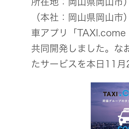
所在地：岡山県岡山市
社会 (S)
の対話
スク
KENWOOD
（本社：岡山県岡山市
トップ
サステナ
資本コスト
リスクマネ
車アプリ「TAXI.co
ビリティ
や株価を意
ジメント
トップ
識した経営
カー用品
共同開発しました。な
への取り組
(カーナ
み
ビ、ドラ
沿革
たサービスを本日11月
イブレコ
ーダー、
事業概要
マルチステ
カーオー
ークホルダ
ディオ)
ー方針
IRポリシー
オーディ
会社情報
アナリスト
オ
トップ