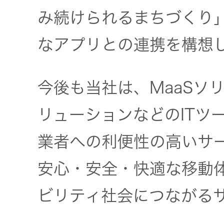
み続けられるまちづくり
EXOFIELD
なアプリとの連携を構想
頭外定位
音場処理
技術
今後も当社は、MaaSソ
個人のお
リューションなどのITツ
客様 トッ
業者への利便性の高いサ
プ
安心・安全・快適な移動
ビリティ社会につながる