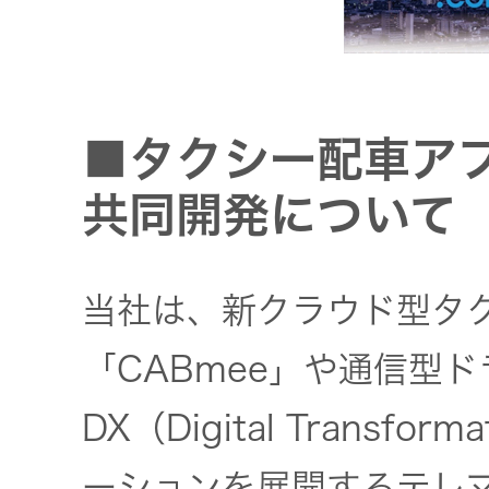
一覧
無線通信
ニュースリ
よくあるご
リース
質問
除菌消臭
■タクシー配車アプリ
装置
採用情報
IRに関する
共同開発について
お問い合わ
ポータブ
せ
新卒採用
ル電源
当社は、新クラウド型タ
用語集
中途採用
「CABmee」や通信型
Victor トッ
プ
DX（Digital Trans
株主・投
障がい者
資家情報
採用
プロジェ
ーションを展開するテレ