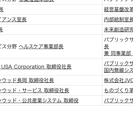
長
経営基盤改革
イアンス室長
内部統制室
長
未来創造研究
パブリック
ビス分野
ヘルスケア事業部長
長
兼 同事業部
パブリック
USA Corporation 取締役社長
国内無線シ
ンウッド長岡 取締役社長
株式会社JV
ンウッド・サービス 取締役社長
ものづくり革
ンウッド・公共産業システム 取締役
パブリック