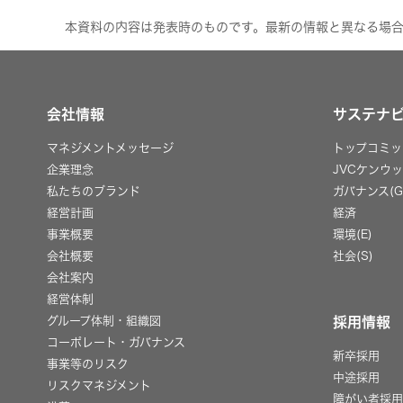
本資料の内容は発表時のものです。最新の情報と異なる場
会社情報
サステナ
マネジメントメッセージ
トップコミッ
企業理念
JVCケンウ
私たちのブランド
ガバナンス(G
経営計画
経済
事業概要
環境(E)
会社概要
社会(S)
会社案内
経営体制
グループ体制・組織図
採用情報
コーポレート・ガバナンス
新卒採用
事業等のリスク
中途採用
リスクマネジメント
障がい者採