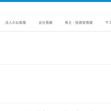
法人のお客様
会社情報
株主・投資家情報
サ
報
株主・投資家情報
サステナビリティ
採用情報
メントメッセージ
個人投資家の皆様へ
トップコミットメント
新卒採用
念
マネジメントメッセージ
JVCケンウッドグループの
中途採用
サステナビリティ
のブランド
IRニュース
障がい者採用
WOOD トップ
Victor トップ
ガバナンス(G)
画
IRカレンダー
オープンカンパニー
用品
プロジェクター
経済
ビ、ドライブレコーダー、
要
IR資料
オーディオコンポ
ディオ)
環境(E)
要
業績・財務
ヘッドホン・イヤホン
ディオ
社会(S)
内
株式情報
ワイヤレスボイスレシ
通信
（集音器）
制
経営計画
消臭装置
ワイヤレスシアターシ
プ体制・組織図
資本市場との対話
タブル電源
ワイヤレススピーカー
レートガバナンス
資本コストや株価を意識した経営への取り