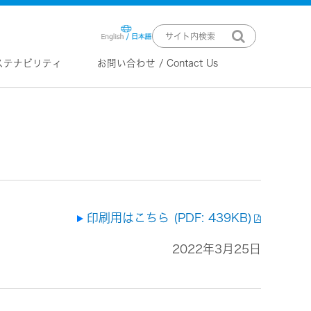
ステナビリティ
お問い合わせ / Contact Us
ニュースリリース
技術情報
K2 TECHNOLOGY
音源のデジタル化における高音質
化情報処理技術
EXOFIELD
頭外定位音場処理技術
印刷用はこちら (PDF: 439KB)
2022年3月25日
ーバー
ステム