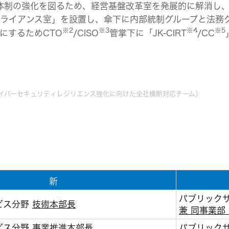
体制の強化を図るため、経営基盤改⾰室を発展的に解消し、
ライアンス室」を設置し、傘下に内部統制グループと法務
※2
※3
※4
※5
にするためCTO
/CISO
管掌下に「JK-CIRT
/CC
e Team （サイバーセキュリティレジリエンス強化に向けた全社横断対応チーム）
新
パブリック
ビス分野
技術本部長
兼 同事業部
ビス分野
事業推進本部長
パブリック