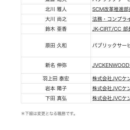
北川 雅人
SCM改革推進部
大川 尚之
法務・コンプラ
鈴木 亜香
JK-CIRT/CC 部
原田 久和
パブリックサー
新名 伸弥
JVCKENWOOD 
羽上田 泰宏
株式会社JVCケ
岩本 陽子
株式会社JVCケ
下田 真弘
株式会社JVCケ
＊下線は変更となる職務です。