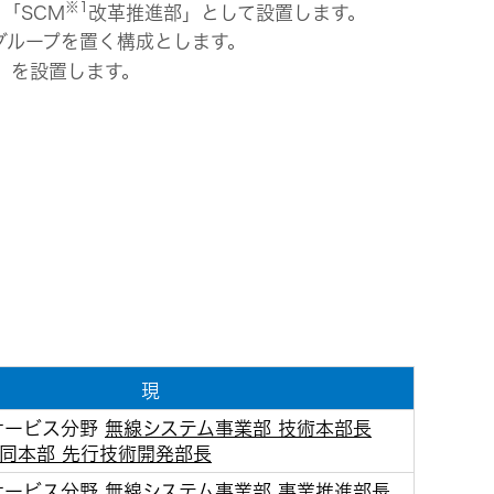
※1
「SCM
改⾰推進部」として設置します。
グループを置く構成とします。
」を設置します。
現
サービス分野
無線システム事業部 技術本部長
 同本部 先行技術開発部長
サービス分野
無線システム事業部 事業推進部長