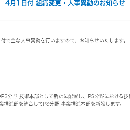
組み
イヤープラグ
4月1日付 組織変更・人事異動のお知らせ
のリスク
事業概要
オルゴール
マネジメント
IRポリシー
音場特性カスタムサー
(WiZMUSICトップ)
アナリスト一覧
ステークホルダー方針
よくあるご質問
IRに関するお問い合わせ
1日付で主な人事異動を行いますので、お知らせいたします。
用語集
PS分野 技術本部として新たに配置し、PS分野における
業推進部を統合してPS分野 事業推進本部を新設します。