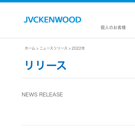
個人のお客様
ホーム
ニュースリリース
2022年
会社情
マネジ
リリース
企業理
私たち
KEN
JVCトップ
経営計
カー
ドライブレコーダー
(カーナ
事業概
ビデオカメラ
カーオー
NEWS RELEASE
会社概
ヘッドホン・イヤホン
オー
会社案
ポータブル電源
無線
経営体
プロジェクター
除菌
グルー
オーディオ
ポー
コーポ
ワイヤレススピーカー