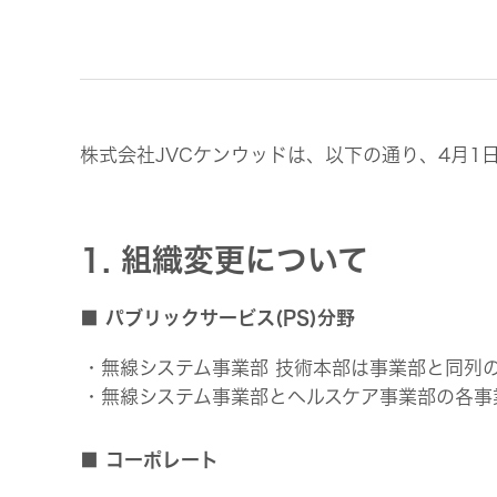
事業等
アクセサリー
リスク
スポーツコミュニケーションア
プリ
沿革
マルチ
株式会社JVCケンウッドは、以下の通り、4月
個人のお客様 トップ
1. 組織変更について
■ パブリックサービス(PS)分野
・無線システム事業部 技術本部は事業部と同列の
・無線システム事業部とヘルスケア事業部の各事
■ コーポレート