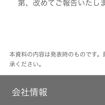
社会 (S)
第、改めてご報告いたし
の対話
スク
KENWOOD
トップ
サステナ
資本コスト
リスクマネ
ビリティ
や株価を意
ジメント
トップ
識した経営
カー用品
への取り組
(カーナ
み
ビ、ドラ
沿革
本資料の内容は発表時のものです。
イブレコ
ーダー、
承ください。
事業概要
マルチステ
カーオー
ークホルダ
ディオ)
ー方針
IRポリシー
会社情報
オーディ
会社情報
アナリスト
オ
トップ