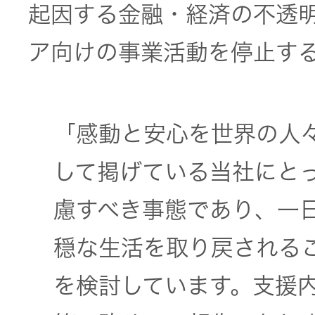
JVCケンウ
オ
起因する金融・経済の不透
IRカレンダ
ッドグルー
English Site
ー
会社案内
プの
ア向けの事業活動を停止す
ワイヤレ
サステナビ
ススピー
リティ
IR資料
経営体制
カー
「感動と安心を世界の人
ガバナンス
業績・財務
グループ体
アクセサ
(G)
制・組織図
して掲げている当社にと
リー
株式情報
慮すべき事態であり、一
経済
コーポレー
スポーツ
トガバナン
穏な生活を取り戻される
経営計画
コミュニ
ス
環境 (E)
ケーショ
を検討しています。支援
ンアプリ
資本市場と
事業等のリ