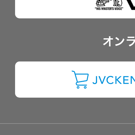
IRポリシー
オルゴー
ル
アナリスト一覧
オン
音場特性
よくあるご質問
カスタム
サービス
(WiZMUSIC
IRに関するお問い合わせ
トップ)
用語集
技術情報
K2
TECHNOLOGY