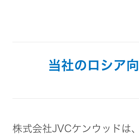
トメッセー
メラ
ジ
情報
ヘッドホ
企業理念
ン・イヤ
ホン
個人投資家
サステナビリ
私たちのブ
の皆様へ
当社のロシア
ランド
ポータブ
ル電源
ティ
マネジメン
経営計画
トメッセー
プロジェ
ジ
トップコミ
クター
事業概要
お問い合わせ
ットメント
/ Contact Us
IRニュース
株式会社JVCケンウッドは
オーディ
会社概要