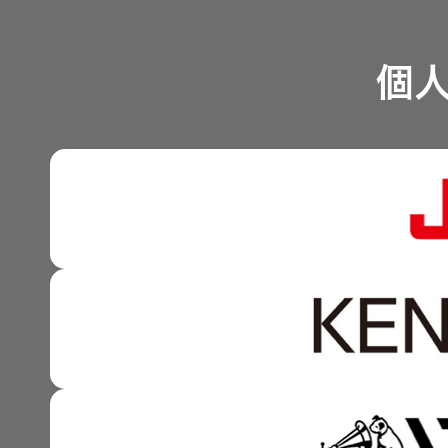
器）
リスクマネジメント
つながる価値の創出 〜
業績・財務
個
ワイヤレ
沿革
可視化と認識の高度化 
スシアタ
株式情報
ーシステ
ム
マルチステークホルダー
感性に訴える音づくり 
資本市場との対話
ワイヤレ
強みを支える基盤技術 
ススピー
資本コストや株価を意識
カー
技術と感性をつなぐ融合
事業概要
イヤープ
ラグ