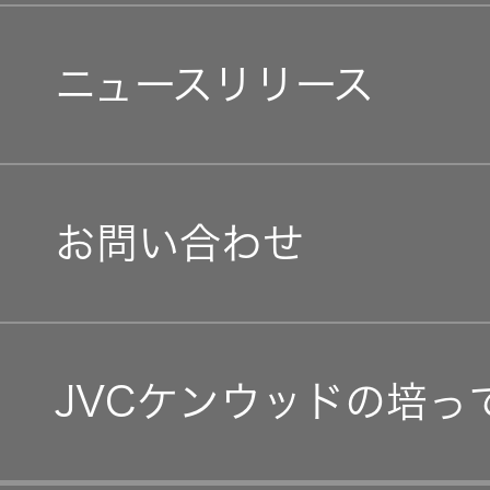
トップ
クター
個人投資家の皆様へ
障がい者採用
環境(E)
オープン
ニュースリリース
会社案内
カンパニ
オーディ
マネジメントメッセージ
ー
オコンポ
オープンカンパニー
社会(S)
経営体制
IRニュース
採用情報
ヘッドホ
お問い合わせ
トップ
グループ体制・組織図
ン・イヤ
ホン
IRカレンダー
コーポレート・ガバナン
ワイヤレ
IR資料
JVCケンウッドの培っ
スボイス
事業等のリスク
レシーバ
ー（集音
経営計画