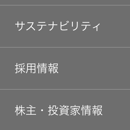
一覧
マネジメントメッセージ
無線通信
ニュースリ
よくあるご
サステナビリティ
リース
質問
除菌消臭
企業理念
装置
採用情報
IRに関する
トップコミットメント
私たちのブランド
お問い合わ
採用情報
ポータブ
せ
新卒採用
ル電源
JVCケンウッドグループ
経営計画
用語集
中途採用
Victor トッ
新卒採用
ガバナンス(G)
事業概要
プ
株主・投資家情報
株主・投
障がい者
中途採用
資家情報
経済
採用
プロジェ
会社概要