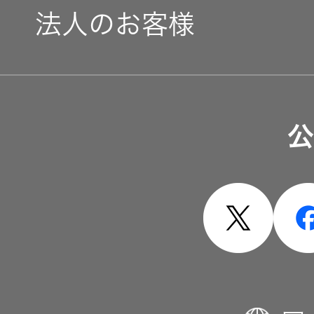
法人のお客様
EXOFIELD
頭外定位
音場処理
ソリューション・サービ
技術
公
製品・システム
個人のお
客様 トッ
プ