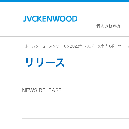
個人のお客様
ホーム
ニュースリリース
2023年
スポーツ庁「スポーツエー
会社情
マネジ
リリース
企業理
私たち
KEN
JVCトップ
経営計
カー
ドライブレコーダー
(カーナ
事業概
ビデオカメラ
カーオー
NEWS RELEASE
会社概
ヘッドホン・イヤホン
オー
会社案
ポータブル電源
無線
経営体
プロジェクター
除菌
グルー
オーディオ
ポー
コーポ
ワイヤレススピーカー