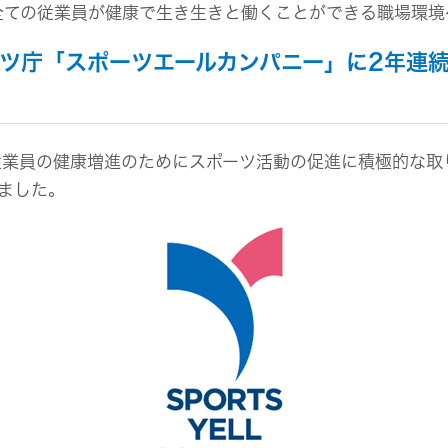
組み
イヤープラグ
のリスク
全ての従業員が健康で生き生きと働くことができる職場環境
事業概要
オルゴール
マネジメント
IRポリシー
音場特性カスタムサー
ツ庁「スポーツエールカンパニー」に2年連
(WiZMUSICトップ)
アナリスト一覧
ステークホルダー方針
よくあるご質問
IRに関するお問い合わせ
用語集
従業員の健康増進のためにスポーツ活動の促進に積極的な取
ました。