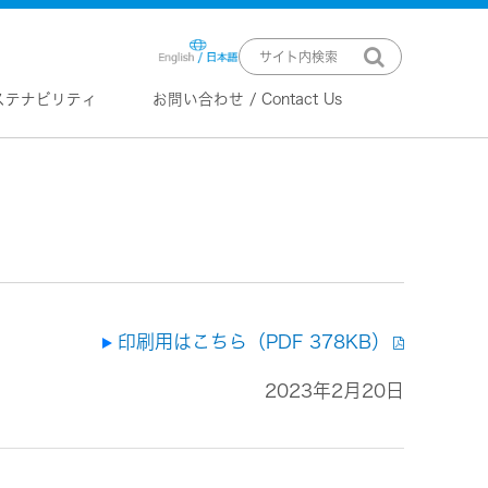
ステナビリティ
お問い合わせ / Contact Us
ニュースリリース
技術情報
K2 TECHNOLOGY
音源のデジタル化における高音質
化情報処理技術
EXOFIELD
頭外定位音場処理技術
印刷用はこちら（PDF 378KB）
2023年2月20日
ーバー
ステム