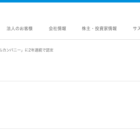
法人のお客様
会社情報
株主・投資家情報
サ
ルカンパニー」に2年連続で認定
報
株主・投資家情報
サステナビリティ
採用情報
メントメッセージ
個人投資家の皆様へ
トップコミットメント
新卒採用
念
マネジメントメッセージ
JVCケンウッドグループの
中途採用
サステナビリティ
のブランド
IRニュース
障がい者採用
WOOD トップ
Victor トップ
ガバナンス(G)
画
IRカレンダー
オープンカンパニー
用品
プロジェクター
経済
ビ、ドライブレコーダー、
要
IR資料
オーディオコンポ
ディオ)
環境(E)
要
業績・財務
ヘッドホン・イヤホン
ディオ
社会(S)
内
株式情報
ワイヤレスボイスレシ
通信
（集音器）
制
経営計画
消臭装置
ワイヤレスシアターシ
プ体制・組織図
資本市場との対話
タブル電源
ワイヤレススピーカー
レートガバナンス
資本コストや株価を意識した経営への取り