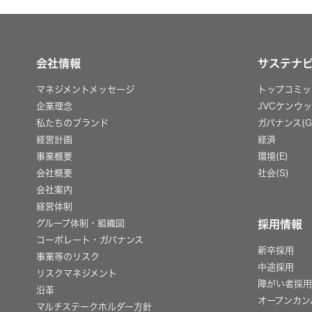
会社情報
サステナ
マネジメントメッセージ
トップコミッ
企業理念
JVCケンウ
私たちのブランド
ガバナンス(G
経営計画
経済
事業概要
環境(E)
会社概要
社会(S)
会社案内
経営体制
グループ体制・組織図
採用情報
コーポレート・ガバナンス
新卒採用
事業等のリスク
中途採用
リスクマネジメント
障がい者採
沿革
オープンカン
マルチステークホルダー方針