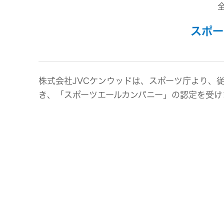
事業等
アクセサリー
リスク
スポーツコミュニケーションア
スポー
プリ
沿革
マルチ
個人のお客様 トップ
株式会社JVCケンウッドは、スポーツ庁より、
き、「スポーツエールカンパニー」の認定を受け