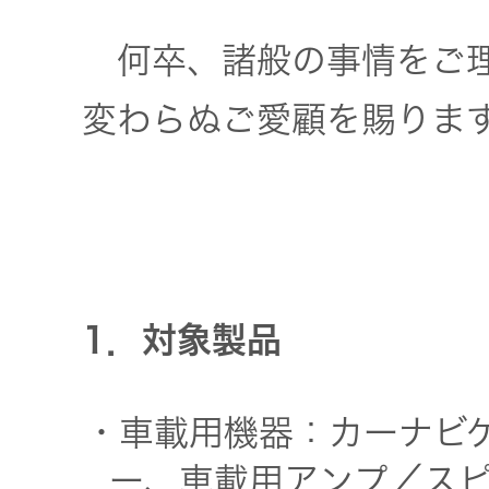
社会 (S)
の対話
スク
KENWOOD
何卒、諸般の事情をご理
トップ
サステナ
資本コスト
リスクマネ
変わらぬご愛顧を賜りま
ビリティ
や株価を意
ジメント
トップ
識した経営
カー用品
への取り組
(カーナ
み
ビ、ドラ
沿革
イブレコ
ーダー、
事業概要
マルチステ
カーオー
1．対象製品
ークホルダ
ディオ)
ー方針
IRポリシー
・車載用機器：カーナビ
オーディ
会社情報
アナリスト
オ
ー、車載用アンプ／ス
トップ