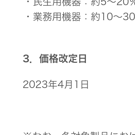
・民生用機器：約5～20
トップ
クター
・業務用機器：約10～3
オープン
カンパニ
オーディ
ー
オコンポ
3．価格改定日
採用情報
ヘッドホ
トップ
ン・イヤ
ホン
2023年4月1日
ワイヤレ
スボイス
レシーバ
ー（集音