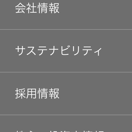
会社情報
オルゴー
ル
マネジメントメッセージ
音場特性
サステナビリティ
カスタム
サービス
企業理念
(WiZMUSIC
トップ)
トップコミットメント
私たちのブランド
採用情報
技術情報
JVCケンウッドグループ
経営計画
K2
新卒採用
ガバナンス(G)
TECHNOLOGY