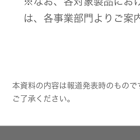
※なお、各対象製品にお
器）
は、各事業部門よりご案
ワイヤレ
スシアタ
ーシステ
ム
ワイヤレ
本資料の内容は報道発表時のもので
ススピー
カー
ご了承ください。
イヤープ
ラグ