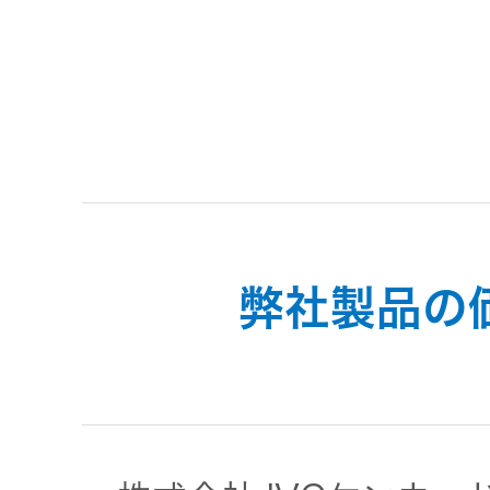
トメッセー
メラ
ジ
情報
ヘッドホ
企業理念
ン・イヤ
ホン
個人投資家
サステナビリ
私たちのブ
の皆様へ
ランド
ポータブ
ル電源
ティ
マネジメン
弊社製品の
経営計画
トメッセー
プロジェ
ジ
トップコミ
クター
事業概要
お問い合わせ
ットメント
/ Contact Us
IRニュース
オーディ
会社概要