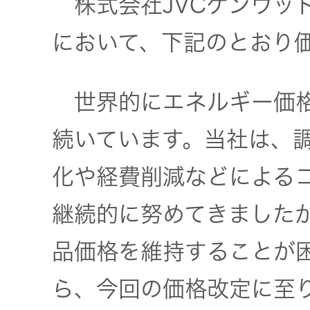
株式会社JVCケンウッ
JVCケンウ
オ
IRカレンダ
ッドグルー
English Site
ー
において、下記のとおり
会社案内
プの
ワイヤレ
サステナビ
ススピー
リティ
IR資料
経営体制
世界的にエネルギー価格
カー
続いています。当社は、
ガバナンス
業績・財務
グループ体
アクセサ
(G)
制・組織図
リー
化や経費削減などによる
株式情報
継続的に努めてきました
経済
コーポレー
スポーツ
トガバナン
経営計画
コミュニ
品価格を維持することが
ス
環境 (E)
ケーショ
ンアプリ
ら、今回の価格改定に至
資本市場と
事業等のリ