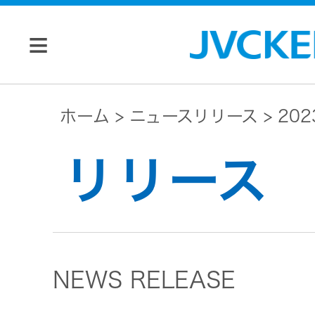
個人のお客様
ホーム
ニュースリリース
20
JVC トップ
リリース
法人のお客様
ドライブ
レコーダ
会社情報
ー
NEWS RELEASE
マネジメン
ビデオカ
株主・投資家