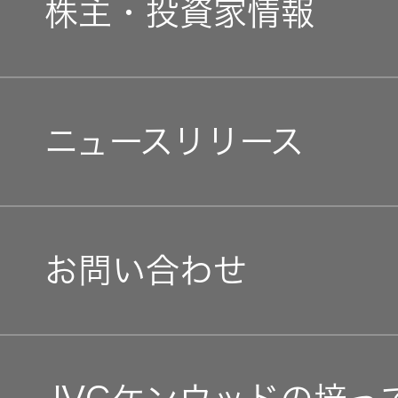
事業概要
株主・投資家情報
中途採用
EXOFIELD
経済
会社概要
頭外定位
個人投資家の皆様へ
音場処理
障がい者採用
環境(E)
技術
ニュースリリース
会社案内
マネジメントメッセージ
オープンカンパニー
社会(S)
個人のお
経営体制
客様 トッ
IRニュース
プ
お問い合わせ
グループ体制・組織図
IRカレンダー
コーポレート・ガバナン
IR資料