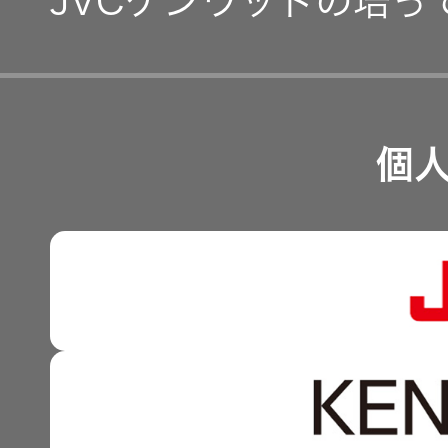
JVCケンウッドの培っ
事業等のリスク
経営計画
リスクマネジメント
つながる価値の創出 〜
業績・財務
個
沿革
可視化と認識の高度化 
株式情報
マルチステークホルダー
感性に訴える音づくり 
資本市場との対話
強みを支える基盤技術 
資本コストや株価を意識
技術と感性をつなぐ融合