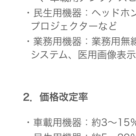
一覧
・民生用機器：ヘッドホ
無線通信
ニュースリ
よくあるご
プロジェクターなど
リース
質問
除菌消臭
・業務用機器：業務用無
装置
システム、医用画像表示
採用情報
IRに関する
お問い合わ
ポータブ
せ
新卒採用
ル電源
2．価格改定率
用語集
中途採用
Victor トッ
プ
株主・投
・車載用機器：約3～15
障がい者
資家情報
採用
プロジェ