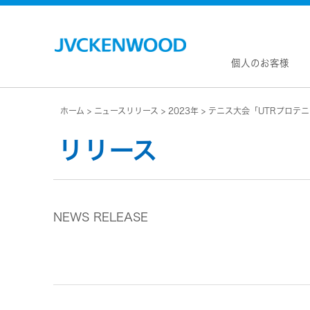
個人のお客様
ホーム
ニュースリリース
2023年
テニス大会「UTRプロテ
会社情
マネジ
リリース
企業理
私たち
KEN
JVCトップ
経営計
カー
ドライブレコーダー
(カーナ
事業概
ビデオカメラ
カーオー
NEWS RELEASE
会社概
ヘッドホン・イヤホン
オー
会社案
ポータブル電源
無線
経営体
プロジェクター
除菌
グルー
オーディオ
ポー
コーポ
ワイヤレススピーカー