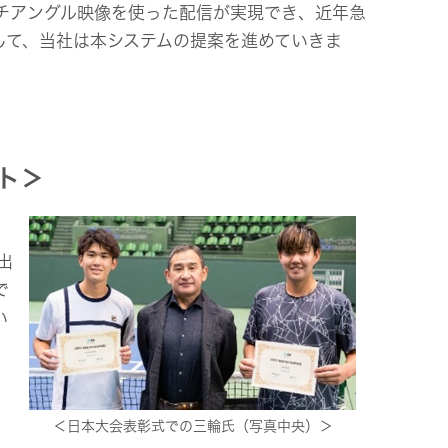
チアングル映像を使った配信が実現でき、近年急
して、当社は本システムの提案を進めていきま
ト＞
出
で
い
＜日本大会表彰式での三輪氏（写真中央）＞