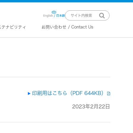
ステナビリティ
お問い合わせ / Contact Us
ニュースリリース
技術情報
K2 TECHNOLOGY
音源のデジタル化における高音質
化情報処理技術
EXOFIELD
頭外定位音場処理技術
印刷用はこちら（PDF 644KB）
2023年2月22日
ーバー
ステム