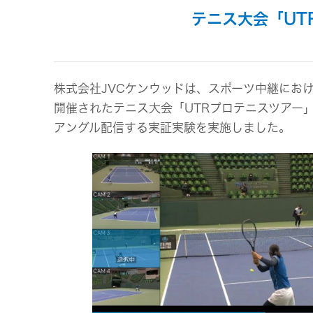
事業等
アクセサリー
テニス大会「UT
リスク
スポーツコミュニケーションア
プリ
沿革
マルチ
株式会社JVCケンウッドは、スポーツ中継にお
開催されたテニス大会「UTRプロテニスツアー」（
個人のお客様 トップ
アングル配信する実証実験を実施しました。