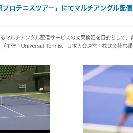
組み
イヤープラグ
のリスク
Rプロテニスツアー」にてマルチアングル配
事業概要
オルゴール
マネジメント
IRポリシー
音場特性カスタムサー
(WiZMUSICトップ)
アナリスト一覧
ステークホルダー方針
よくあるご質問
けるマルチアングル配信サービスの効果検証を目的として、兵
IRに関するお問い合わせ
主催：Universal Tennis、日本大会運営：株式会
用語集