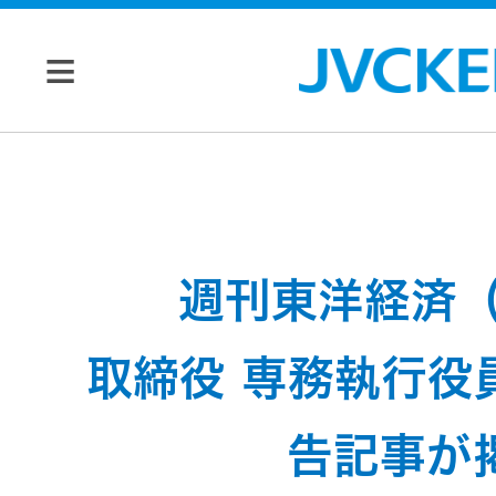
個人のお客様
JVC トップ
法人のお客様
週刊東洋経済（
ドライブ
レコーダ
会社情報
取締役 専務執行役
ー
告記事が
マネジメン
ビデオカ
株主・投資家