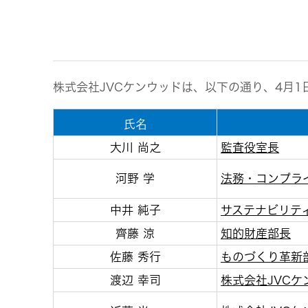
事業等
アクセサリー
リスク
スポーツコミュニケーションア
プリ
沿革
マルチ
株式会社JVCケンウッドは、以下の通り、4月
個人のお客様 トップ
氏名
大川 尚之
監査役室長
河野 学
法務・コンプラ
中井 純子
サステナビリテ
齊藤 涼
知的財産部長
佐藤 秀行
ものづくり革新
渡辺 幸司
株式会社JVCケ