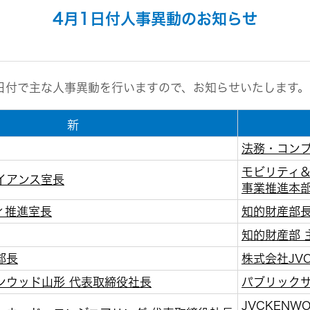
組み
イヤープラグ
のリスク
4月1日付人事異動のお知らせ
事業概要
オルゴール
マネジメント
IRポリシー
音場特性カスタムサー
(WiZMUSICトップ)
アナリスト一覧
ステークホルダー方針
よくあるご質問
1日付で主な人事異動を行いますので、お知らせいたします。
IRに関するお問い合わせ
用語集
新
法務・コン
モビリティ
イアンス室長
事業推進本部
ィ推進室長
知的財産部
知的財産部 
部長
株式会社JV
ンウッド山形 代表取締役社長
パブリックサ
JVCKENWOOD