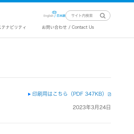
ステナビリティ
お問い合わせ / Contact Us
ニュースリリース
技術情報
K2 TECHNOLOGY
音源のデジタル化における高音質
化情報処理技術
EXOFIELD
頭外定位音場処理技術
印刷用はこちら（PDF 347KB）
2023年3月24日
ーバー
ステム