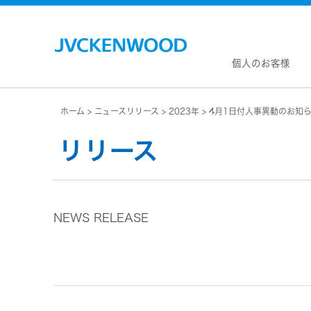
個人のお客様
ホーム
ニュースリリース
2023年
4月1日付人事異動のお知
会社情
マネジ
リリース
企業理
私たち
KEN
JVCトップ
経営計
カー
ドライブレコーダー
(カーナ
事業概
ビデオカメラ
カーオー
NEWS RELEASE
会社概
ヘッドホン・イヤホン
オー
会社案
ポータブル電源
無線
経営体
プロジェクター
除菌
グルー
オーディオ
ポー
コーポ
ワイヤレススピーカー