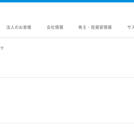
法人のお客様
会社情報
株主・投資家情報
サ
らせ
報
株主・投資家情報
サステナビリティ
採用情報
メントメッセージ
個人投資家の皆様へ
トップコミットメント
新卒採用
念
マネジメントメッセージ
JVCケンウッドグループの
中途採用
サステナビリティ
のブランド
IRニュース
障がい者採用
WOOD トップ
Victor トップ
ガバナンス(G)
画
IRカレンダー
オープンカンパニー
用品
プロジェクター
経済
ビ、ドライブレコーダー、
要
IR資料
オーディオコンポ
ディオ)
環境(E)
要
業績・財務
ヘッドホン・イヤホン
ディオ
社会(S)
内
株式情報
ワイヤレスボイスレシ
通信
（集音器）
制
経営計画
消臭装置
ワイヤレスシアターシ
プ体制・組織図
資本市場との対話
タブル電源
ワイヤレススピーカー
レートガバナンス
資本コストや株価を意識した経営への取り