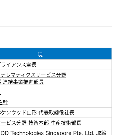
ビス
現
プライアンス室長
＆テレマティクスサービス分野
 連結事業推進部長
長
主幹
Cケンウッド山形 代表取締役社長
ービス分野 技術本部 生産技術部長
 Technologies Singapore Pte. Ltd. 取締