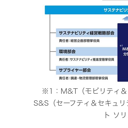
EXOFIELD
頭外定位
音場処理
技術
個人のお
客様 トッ
プ
※1：M&T（モビリティ
S&S（セーフティ＆セキュリ
ト ソ