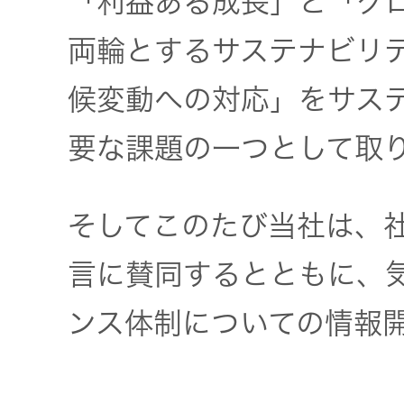
「利益ある成長」と「グ
トップ
クター
両輪とするサステナビリ
オープン
カンパニ
オーディ
候変動への対応」をサス
ー
オコンポ
要な課題の一つとして取
採用情報
ヘッドホ
トップ
ン・イヤ
そしてこのたび当社は、社
ホン
言に賛同するとともに、
ワイヤレ
ンス体制についての情報
スボイス
レシーバ
ー（集音