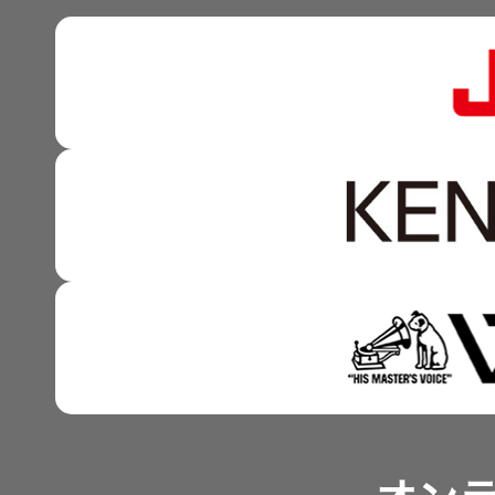
株式情報
マルチステークホルダー
感性に訴える音づくり 
資本市場との対話
強みを支える基盤技術 
資本コストや株価を意識
技術と感性をつなぐ融合
事業概要
IRポリシー
アナリスト一覧