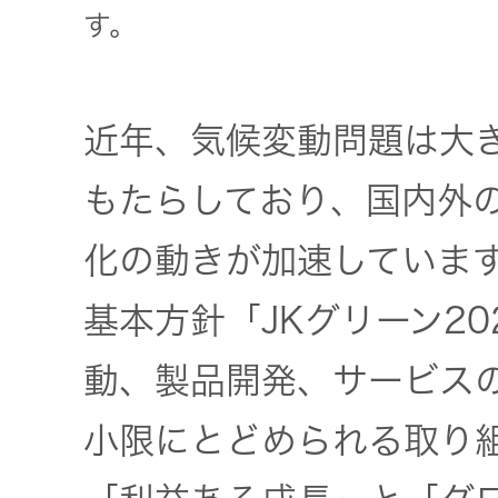
一覧
す。
無線通信
ニュースリ
よくあるご
リース
質問
近年、気候変動問題は大
除菌消臭
装置
もたらしており、国内外
採用情報
IRに関する
お問い合わ
化の動きが加速していま
ポータブ
せ
新卒採用
ル電源
基本方針「JKグリーン2
用語集
中途採用
Victor トッ
動、製品開発、サービス
プ
小限にとどめられる取り
株主・投
障がい者
資家情報
採用
プロジェ