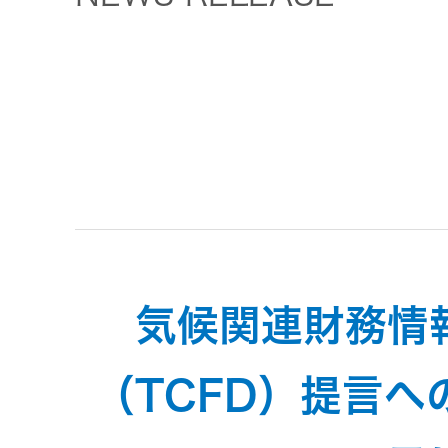
トメッセー
メラ
ジ
情報
ヘッドホ
企業理念
ン・イヤ
ホン
個人投資家
サステナビリ
私たちのブ
の皆様へ
ランド
ポータブ
ル電源
ティ
マネジメン
経営計画
トメッセー
気候関連財務情
プロジェ
ジ
トップコミ
クター
事業概要
お問い合わせ
ットメント
（TCFD）提言
/ Contact Us
IRニュース
オーディ
会社概要