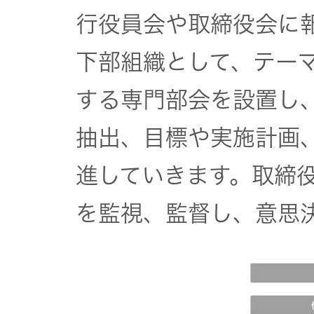
行役員会や取締役会に
オルゴー
ル
下部組織として、テー
音場特性
する専門部会を設置し
カスタム
抽出、目標や実施計画
サービス
(WiZMUSIC
進していきます。取締
トップ)
を監視、監督し、意思
技術情報
K2
TECHNOLOGY