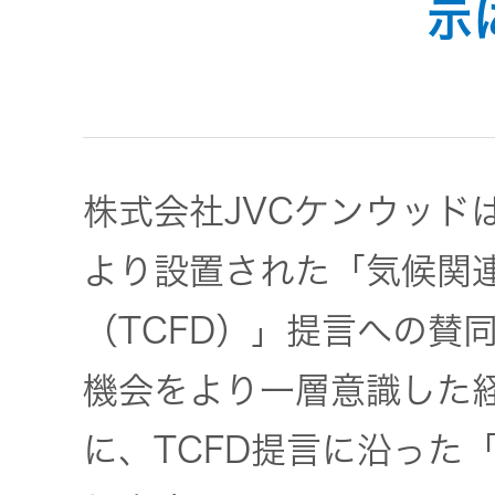
示
JVCケンウ
オ
IRカレンダ
ッドグルー
English Site
ー
会社案内
プの
ワイヤレ
サステナビ
ススピー
リティ
IR資料
経営体制
カー
株式会社JVCケンウッド
ガバナンス
業績・財務
グループ体
アクセサ
(G)
制・組織図
より設置された「気候関
リー
株式情報
（TCFD）」提言への賛
経済
コーポレー
スポーツ
トガバナン
機会をより一層意識した
経営計画
コミュニ
ス
環境 (E)
ケーショ
に、TCFD提言に沿った
ンアプリ
資本市場と
事業等のリ