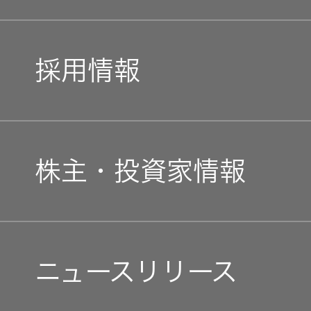
企業理念
トップコミットメント
私たちのブランド
採用情報
JVCケンウッドグループ
経営計画
新卒採用
ガバナンス(G)
事業概要
株主・投資家情報
中途採用
経済
会社概要
個人投資家の皆様へ
障がい者採用
環境(E)
ニュースリリース
会社案内
マネジメントメッセージ
オープンカンパニー