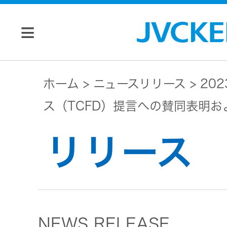
個人のお客様
ホーム
ニュースリリース
20
ス（TCFD）提言への賛同表明
JVC トップ
法人のお客様
リリース
ドライブ
レコーダ
会社情報
ー
マネジメン
ビデオカ
株主・投資家
NEWS RELEASE