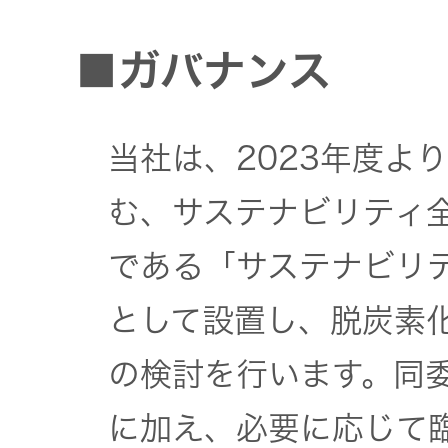
器）
■ガバナンス
ワイヤレ
スシアタ
ーシステ
当社は、2023年度よ
ム
む、サステナビリティ
ワイヤレ
である「サステナビリテ
ススピー
カー
として設置し、脱炭素
の検討を行います。同
イヤープ
ラグ
に加え、必要に応じて