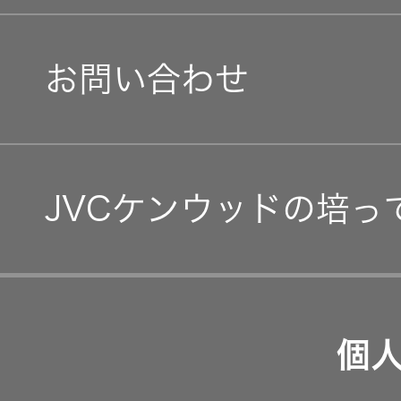
社会(S)
経営体制
IRニュース
お問い合わせ
グループ体制・組織図
IRカレンダー
コーポレート・ガバナン
IR資料
JVCケンウッドの培っ
事業等のリスク
経営計画
リスクマネジメント
つながる価値の創出 〜
業績・財務
個
沿革
可視化と認識の高度化 