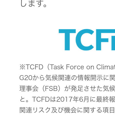
社会 (S)
の対話
します。
スク
KENWOOD
トップ
サステナ
資本コスト
リスクマネ
ビリティ
や株価を意
ジメント
トップ
識した経営
カー用品
への取り組
(カーナ
み
ビ、ドラ
沿革
イブレコ
※TCFD（Task Force on Climate
ーダー、
事業概要
マルチステ
カーオー
G20から気候関連の情報開示に関
ークホルダ
ディオ)
ー方針
理事会（FSB）が発足させた気
IRポリシー
と。TCFDは2017年6月に最
オーディ
会社情報
アナリスト
オ
関連リスク及び機会に関する項
トップ