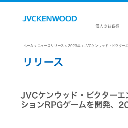
個人のお客様
ホーム
ニュースリリース
2023年
JVCケンウッド・ビクター
会社情
マネジ
リリース
企業理
私たち
KEN
JVCトップ
経営計
カー
ドライブレコーダー
(カーナ
事業概
ビデオカメラ
カーオー
JVCケンウッド・ビクターエ
会社概
ヘッドホン・イヤホン
オー
会社案
ションRPGゲームを開発、2
ポータブル電源
無線
経営体
プロジェクター
除菌
グルー
オーディオ
ポー
コーポ
ワイヤレススピーカー