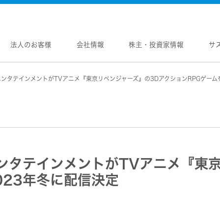
法人のお客様
会社情報
株主・投資家情報
サ
エンタテインメントがTVアニメ『東京リベンジャーズ』の3DアクションRPGゲーム
報
株主・投資家情報
サステナビリティ
採用情報
メントメッセージ
個人投資家の皆様へ
トップコミットメント
新卒採用
念
マネジメントメッセージ
JVCケンウッドグループの
中途採用
サステナビリティ
のブランド
IRニュース
障がい者採用
WOOD トップ
Victor トップ
ガバナンス(G)
画
IRカレンダー
オープンカンパニー
用品
プロジェクター
経済
ビ、ドライブレコーダー、
要
IR資料
オーディオコンポ
ディオ)
環境(E)
ンタテインメントがTVアニメ『東
要
業績・財務
ヘッドホン・イヤホン
ディオ
社会(S)
内
株式情報
023年冬に配信決定
ワイヤレスボイスレシ
通信
（集音器）
制
経営計画
消臭装置
ワイヤレスシアターシ
プ体制・組織図
資本市場との対話
タブル電源
ワイヤレススピーカー
レートガバナンス
資本コストや株価を意識した経営への取り