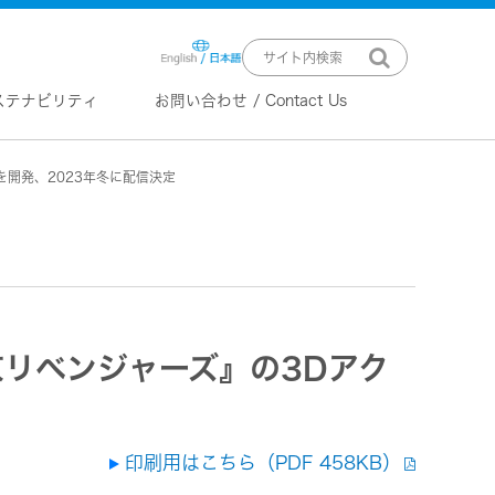
ステナビリティ
お問い合わせ / Contact Us
を開発、2023年冬に配信決定
ニュースリリース
技術情報
K2 TECHNOLOGY
音源のデジタル化における高音質
化情報処理技術
EXOFIELD
頭外定位音場処理技術
京リベンジャーズ』の3Dアク
ーバー
ステム
印刷用はこちら（PDF 458KB）