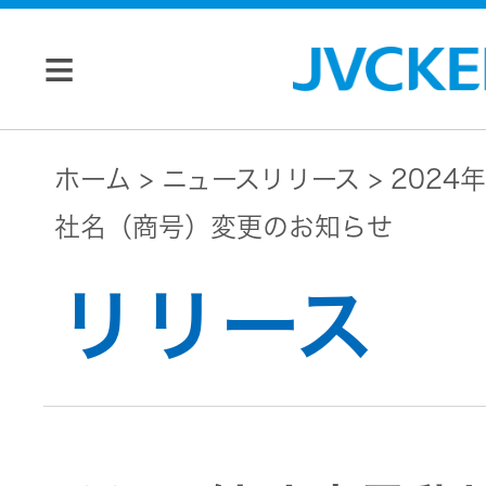
個人のお客様
ホーム
ニュースリリース
2024年
社名（商号）変更のお知らせ
JVC トップ
法人のお客様
リリース
ドライブ
レコーダ
会社情報
ー
マネジメン
ビデオカ
株主・投資家