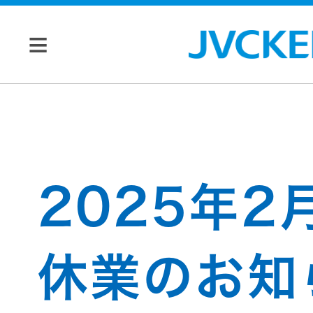
個人のお客様
JVC トップ
法人のお客様
2025年2
ドライブ
レコーダ
会社情報
ー
休業のお知
マネジメン
ビデオカ
株主・投資家