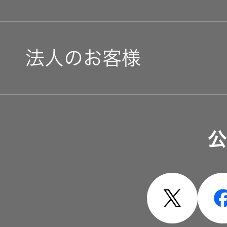
オルゴー
ル
法人のお客様
音場特性
カスタム
サービス
ソリューション・サービ
(WiZMUSIC
トップ)
公
製品・システム
技術情報
K2
TECHNOLOGY