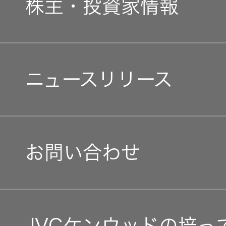
事業概要
株主・投資家情報
一覧
中途採用
無線通信
経済
ニュースリ
会社概要
よくあるご
リース
質問
個人投資家の皆様へ
除菌消臭
障がい者採用
環境(E)
ニュースリリース
会社案内
装置
採用情報
IRに関する
マネジメントメッセージ
オープンカンパニー
お問い合わ
社会(S)
経営体制
ポータブ
せ
新卒採用
ル電源
IRニュース
お問い合わせ
グループ体制・組織図
用語集
中途採用
Victor トッ
IRカレンダー
プ
コーポレート・ガバナン
株主・投
障がい者
資家情報
IR資料
採用
プロジェ
JVCケンウッドの培っ