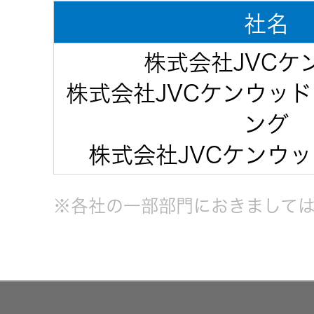
JVCケンウ
オ
IRカレンダ
社名
ッドグルー
English Site
ー
会社案内
プの
ワイヤレ
株式会社JVCケ
サステナビ
ススピー
株式会社JVCケンウッ
リティ
IR資料
経営体制
カー
ング
ガバナンス
業績・財務
グループ体
株式会社JVCケンウ
アクセサ
(G)
制・組織図
リー
株式情報
※各社の一部部門におきまして
経済
コーポレー
スポーツ
トガバナン
経営計画
コミュニ
ス
環境 (E)
ケーショ
ンアプリ
資本市場と
事業等のリ