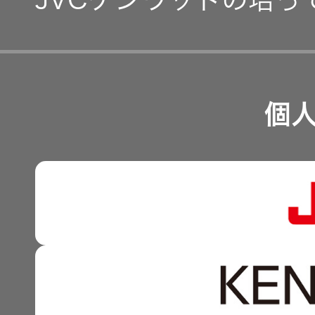
トップ
事業等のリスク
クター
経営計画
オープン
カンパニ
リスクマネジメント
オーディ
つながる価値の創出 〜
ー
オコンポ
業績・財務
個
沿革
可視化と認識の高度化 
採用情報
ヘッドホ
株式情報
トップ
ン・イヤ
マルチステークホルダー
ホン
感性に訴える音づくり 
資本市場との対話
ワイヤレ
強みを支える基盤技術 
スボイス
資本コストや株価を意識
レシーバ
技術と感性をつなぐ融合
ー（集音