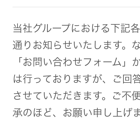
トメッセー
メラ
ジ
情報
当社グループにおける下記
ヘッドホ
企業理念
ン・イヤ
通りお知らせいたします。な
ホン
個人投資家
サステナビリ
私たちのブ
の皆様へ
「お問い合わせフォーム」
ランド
ポータブ
は行っておりますが、ご回答
ル電源
ティ
マネジメン
経営計画
トメッセー
させていただきます。ご不
プロジェ
ジ
トップコミ
クター
承のほど、お願い申し上げ
事業概要
お問い合わせ
ットメント
/ Contact Us
IRニュース
オーディ
会社概要