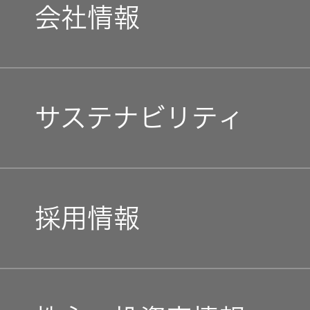
社会 (S)
の対話
会社情報
スク
KENWOOD
トップ
サステナ
資本コスト
リスクマネ
ビリティ
や株価を意
ジメント
マネジメントメッセージ
トップ
識した経営
カー用品
サステナビリティ
への取り組
(カーナ
み
ビ、ドラ
沿革
企業理念
イブレコ
ーダー、
事業概要
トップコミットメント
マルチステ
私たちのブランド
カーオー
ークホルダ
採用情報
ディオ)
ー方針
IRポリシー
JVCケンウッドグループ
経営計画
オーディ
会社情報
新卒採用
アナリスト
オ
ガバナンス(G)
トップ