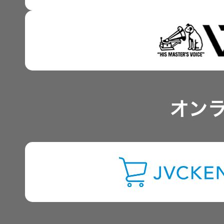
事業概要
器）
ワイヤレ
IRポリシー
スシアタ
ーシステ
アナリスト一覧
ム
オン
よくあるご質問
ワイヤレ
ススピー
カー
IRに関するお問い合わせ
イヤープ
用語集
ラグ