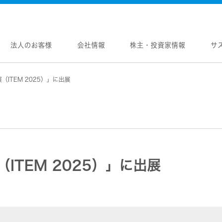
法人のお客様
会社情報
株主・投資家情報
サ
（ITEM 2025）」に出展
報
株主・投資家情報
サステナビリティ
採用情報
メントメッセージ
個人投資家の皆様へ
トップコミットメント
新卒採用
念
マネジメントメッセージ
JVCケンウッドグループの
中途採用
サステナビリティ
のブランド
IRニュース
障がい者採用
WOOD トップ
Victor トップ
ガバナンス(G)
画
IRカレンダー
オープンカンパニー
用品
プロジェクター
経済
ビ、ドライブレコーダー、
要
IR資料
オーディオコンポ
ディオ)
環境(E)
ITEM 2025）」に出展
要
業績・財務
ヘッドホン・イヤホン
ディオ
社会(S)
内
株式情報
ワイヤレスボイスレシ
通信
（集音器）
制
経営計画
消臭装置
ワイヤレスシアターシ
プ体制・組織図
資本市場との対話
タブル電源
ワイヤレススピーカー
レートガバナンス
資本コストや株価を意識した経営への取り