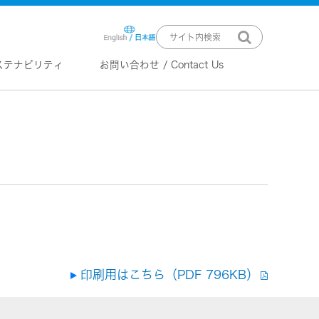
ステナビリティ
お問い合わせ / Contact Us
ニュースリリース
技術情報
K2 TECHNOLOGY
音源のデジタル化における高音質
化情報処理技術
EXOFIELD
頭外定位音場処理技術
ーバー
印刷用はこちら（PDF 796KB）
ステム