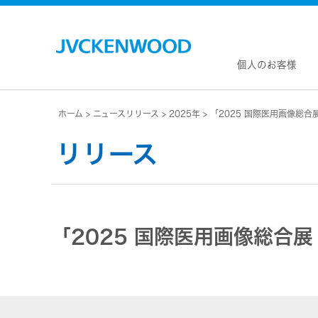
個人のお客様
ホーム
ニュースリリース
2025年
「2025 国際医用画像総合展
会社情
マネジ
リリース
企業理
私たち
KEN
JVCトップ
経営計
カー
ドライブレコーダー
(カーナ
事業概
ビデオカメラ
カーオー
「2025 国際医用画像総合展（
会社概
ヘッドホン・イヤホン
オー
会社案
ポータブル電源
無線
経営体
プロジェクター
除菌
グルー
オーディオ
ポー
コーポ
ワイヤレススピーカー