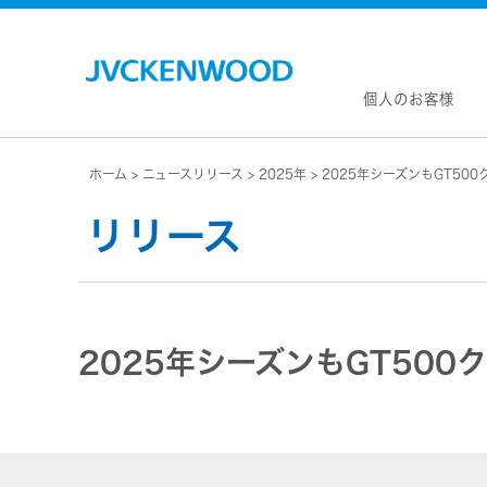
個人のお客様
ホーム
ニュースリリース
2025年
2025年シーズンもGT50
会社情
マネジ
リリース
企業理
私たち
KEN
JVCトップ
経営計
カー
ドライブレコーダー
(カーナ
事業概
ビデオカメラ
カーオー
2025年シーズンもGT50
会社概
ヘッドホン・イヤホン
オー
会社案
ポータブル電源
無線
経営体
プロジェクター
除菌
グルー
オーディオ
ポー
コーポ
ワイヤレススピーカー