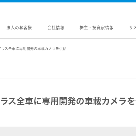
法人のお客様
会社情報
株主・投資家情報
サ
0クラス全車に専用開発の車載カメラを供給
報
株主・投資家情報
サステナビリティ
採用情報
メントメッセージ
個人投資家の皆様へ
トップコミットメント
新卒採用
念
マネジメントメッセージ
JVCケンウッドグループの
中途採用
サステナビリティ
のブランド
IRニュース
障がい者採用
WOOD トップ
Victor トップ
ガバナンス(G)
画
IRカレンダー
オープンカンパニー
用品
プロジェクター
経済
ビ、ドライブレコーダー、
要
IR資料
オーディオコンポ
ディオ)
環境(E)
0クラス全車に専用開発の車載カメラ
要
業績・財務
ヘッドホン・イヤホン
ディオ
社会(S)
内
株式情報
ワイヤレスボイスレシ
通信
（集音器）
制
経営計画
消臭装置
ワイヤレスシアターシ
プ体制・組織図
資本市場との対話
タブル電源
ワイヤレススピーカー
レートガバナンス
資本コストや株価を意識した経営への取り