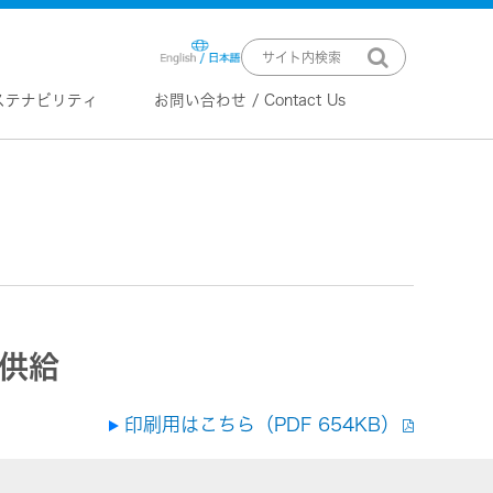
ステナビリティ
お問い合わせ / Contact Us
ニュースリリース
技術情報
K2 TECHNOLOGY
音源のデジタル化における高音質
化情報処理技術
EXOFIELD
頭外定位音場処理技術
を供給
ーバー
印刷用はこちら（PDF 654KB）
ステム