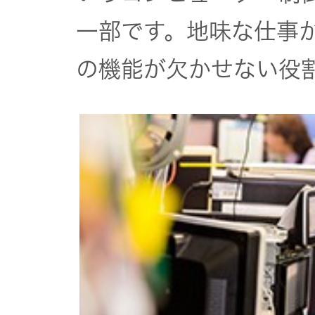
オルゴー
一部です。地味な仕事
ル
の機能が欠かせない役
音場特性
カスタム
サービス
(WiZMUSIC
トップ)
技術情報
K2
TECHNOLOGY