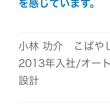
を感じています。
JVCケンウ
オ
IRカレンダ
ッドグルー
English Site
ー
会社案内
プの
ワイヤレ
サステナビ
ススピー
リティ
IR資料
経営体制
カー
小林 功介 こばや
ガバナンス
業績・財務
グループ体
アクセサ
(G)
制・組織図
2013年入社/オー
リー
株式情報
経済
コーポレー
設計
スポーツ
トガバナン
経営計画
コミュニ
ス
環境 (E)
ケーショ
ンアプリ
資本市場と
事業等のリ