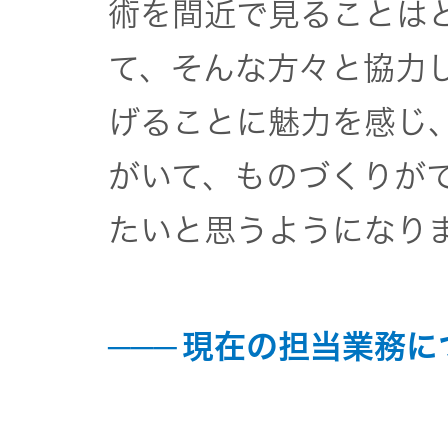
トップ
術を間近で見ることは
クター
オープン
て、そんな方々と協力
カンパニ
オーディ
げることに魅力を感じ
ー
オコンポ
がいて、ものづくりがで
採用情報
ヘッドホ
たいと思うようになり
トップ
ン・イヤ
ホン
ワイヤレ
現在の担当業務に
スボイス
レシーバ
ー（集音