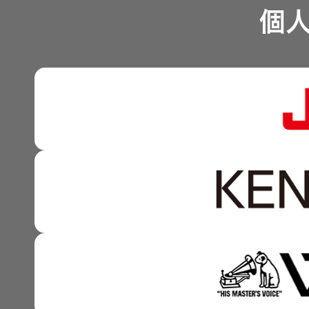
業績・財務
個
沿革
可視化と認識の高度化 
株式情報
マルチステークホルダー
感性に訴える音づくり 
資本市場との対話
強みを支える基盤技術 
資本コストや株価を意識
技術と感性をつなぐ融合
事業概要
IRポリシー