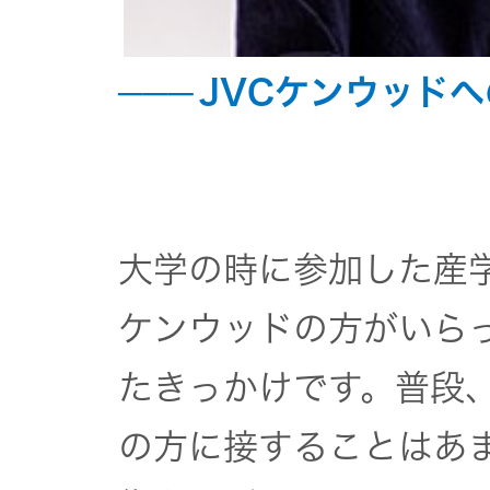
一覧
無線通信
ニュースリ
JVCケンウッド
よくあるご
リース
質問
除菌消臭
装置
採用情報
IRに関する
お問い合わ
ポータブ
大学の時に参加した産学
せ
新卒採用
ル電源
ケンウッドの方がいら
用語集
中途採用
Victor トッ
たきっかけです。普段
プ
株主・投
の方に接することはあ
障がい者
資家情報
採用
プロジェ