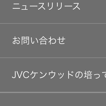
障がい者採用
環境(E)
ニュースリリース
会社案内
マネジメントメッセージ
オープンカンパニー
社会(S)
経営体制
IRニュース
お問い合わせ
グループ体制・組織図
IRカレンダー
コーポレート・ガバナン
IR資料
JVCケンウッドの培っ
事業等のリスク
経営計画
リスクマネジメント
つながる価値の創出 〜