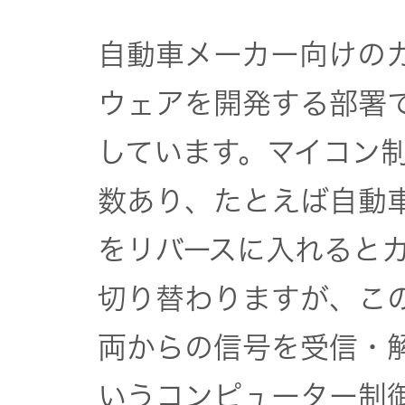
器）
自動車メーカー向けの
ワイヤレ
スシアタ
ウェアを開発する部署
ーシステ
しています。マイコン
ム
数あり、たとえば自動
ワイヤレ
をリバースに入れると
ススピー
カー
切り替わりますが、この
イヤープ
両からの信号を受信・
ラグ
いうコンピューター制