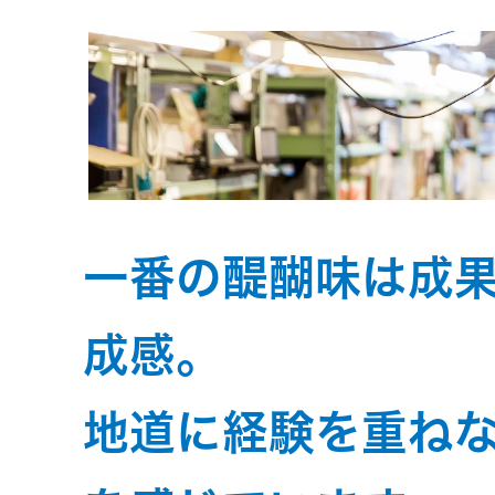
トメッセー
メラ
ジ
情報
ヘッドホ
企業理念
ン・イヤ
ホン
個人投資家
サステナビリ
私たちのブ
の皆様へ
ランド
ポータブ
一番の醍醐味は成
ル電源
ティ
マネジメン
経営計画
トメッセー
成感。
プロジェ
ジ
トップコミ
クター
事業概要
お問い合わせ
地道に経験を重ね
ットメント
/ Contact Us
IRニュース
オーディ
会社概要