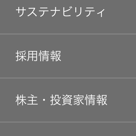
マネジメントメッセージ
サステナビリティ
企業理念
トップコミットメント
私たちのブランド
採用情報
JVCケンウッドグループ
経営計画
新卒採用
ガバナンス(G)
事業概要
株主・投資家情報
中途採用
経済
会社概要
個人投資家の皆様へ