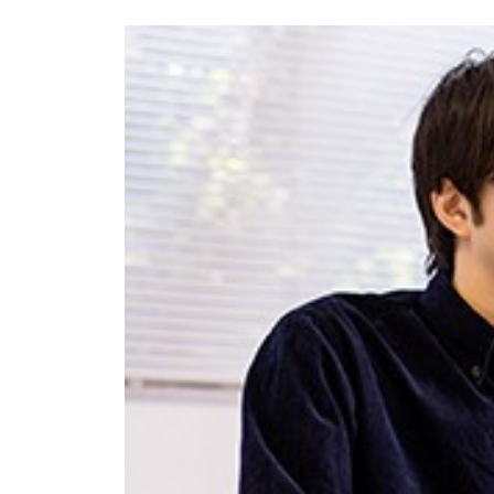
社会 (S)
の対話
スク
KENWOOD
トップ
サステナ
資本コスト
リスクマネ
ビリティ
や株価を意
ジメント
トップ
識した経営
カー用品
への取り組
(カーナ
み
ビ、ドラ
沿革
イブレコ
ーダー、
事業概要
マルチステ
カーオー
ークホルダ
ディオ)
ー方針
IRポリシー
オーディ
会社情報
アナリスト
オ
トップ