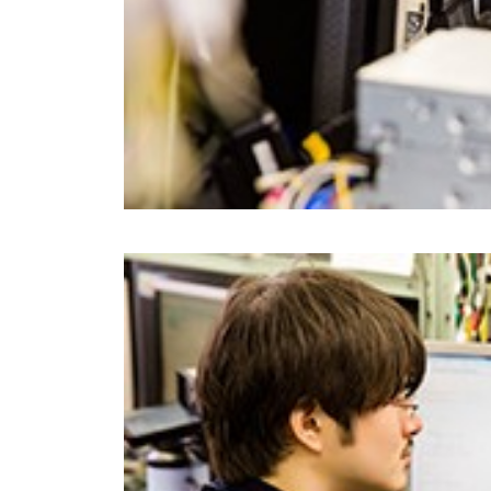
EXOFIELD
頭外定位
音場処理
技術
個人のお
客様 トッ
プ