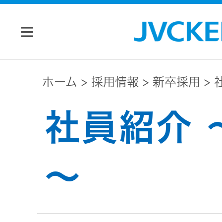
個人のお客様
ホーム
採用情報
新卒採用
JVC トップ
社員紹介 
法人のお客様
ドライブ
レコーダ
会社情報
～
ー
マネジメン
ビデオカ
株主・投資家